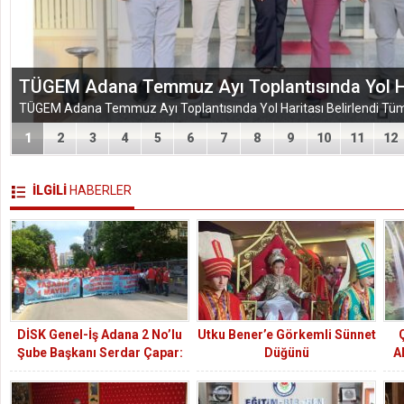
TÜGEM Adana Temmuz Ayı Toplantısında Yol Har
1
2
3
4
5
6
7
8
9
10
11
12
İLGİLİ
HABERLER
DİSK Genel-İş Adana 2 No’lu
Utku Bener’e Görkemli Sünnet
Şube Başkanı Serdar Çapar:
Düğünü
A
“Eşitlik ve Adalet İçin
Alanlardayız”