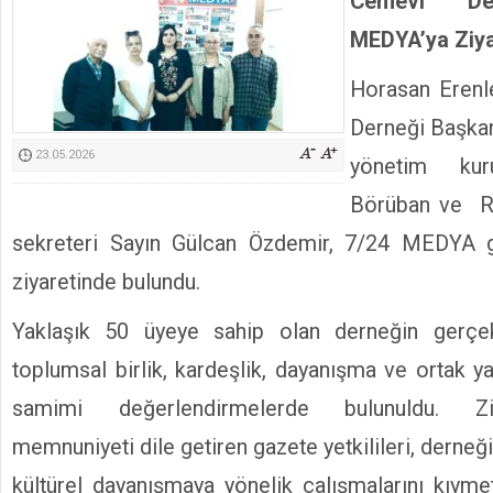
Cemevi Der
Kimyasallardan Koruma Derneği Başkanı Cennet Çelik
MEDYA’ya Ziya
Horasan Erenl
Derneği Başkan
23.05.2026
yönetim kur
Börüban ve Rı
sekreteri Sayın Gülcan Özdemir, 7/24 MEDYA 
ziyaretinde bulundu.
Yaklaşık 50 üyeye sahip olan derneğin gerçekle
toplumsal birlik, kardeşlik, dayanışma ve ortak y
samimi değerlendirmelerde bulunuldu. Zi
memnuniyeti dile getiren gazete yetkilileri, derneğ
kültürel dayanışmaya yönelik çalışmalarını kıymet