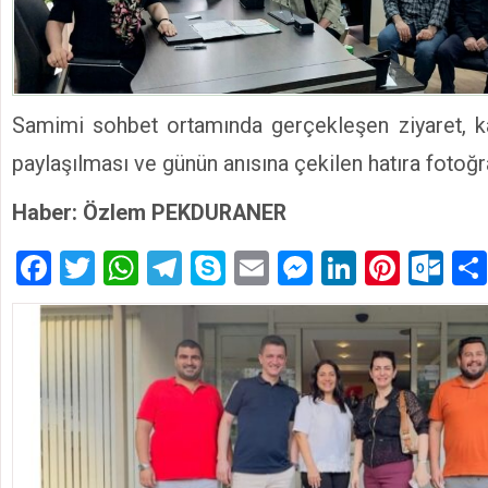
Samimi sohbet ortamında gerçekleşen ziyaret, karş
paylaşılması ve günün anısına çekilen hatıra fotoğra
Haber: Özlem PEKDURANER
Facebook
Twitter
WhatsApp
Telegram
Skype
Email
Messenger
LinkedIn
Pinte
Ou