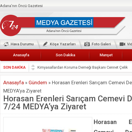
Adana'nın Öncü Gazetesi
Hava Durumu
Köşe Yazarları
Foto Galeri
Vi
Anasayfa
Son Dakika
Manşet
SON DAKİKA
Başkan Güler’den Başkan Karalar’a hizmet çağrısı
Lokantacılar ve Kebapçılar Esnaf Odası Başkanı Şefik A
Anasayfa
»
Gündem
»
Horasan Erenleri Sarıçam Cemevi De
Hak-İş Abdurrahman Yücel
MEDYA’ya Ziyaret
HDP İL BİNASININ ÖNÜNDE ANNELER TARİH YAZIYORL
Horasan Erenleri Sarıçam Cemevi 
CEYHAN TİCARET ODASI
7/24 MEDYA’ya Ziyaret
Hainler emellerine asla erişemeyecekler
BÖLGEMİZ ÇUKUROVA’DA 2019 YILI PAMUK HASADIN
Horasan Er
İyi Parti Yüreğir İlçe Başkanı Enis Akyürek