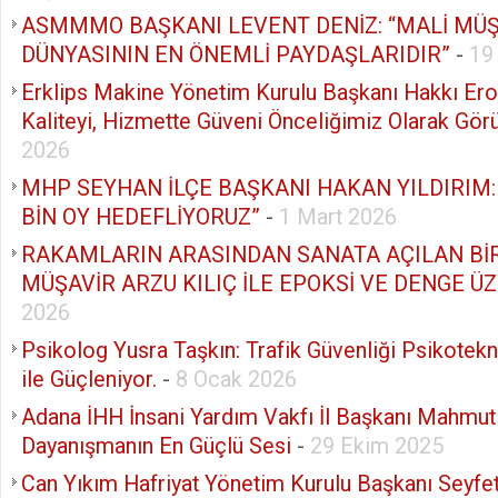
ASMMMO BAŞKANI LEVENT DENİZ: “MALİ MÜŞ
DÜNYASININ EN ÖNEMLİ PAYDAŞLARIDIR”
-
19
Erklips Makine Yönetim Kurulu Başkanı Hakkı Ero
Kaliteyi, Hizmette Güveni Önceliğimiz Olarak Gör
2026
MHP SEYHAN İLÇE BAŞKANI HAKAN YILDIRIM:
BİN OY HEDEFLİYORUZ”
-
1 Mart 2026
RAKAMLARIN ARASINDAN SANATA AÇILAN BİR
MÜŞAVİR ARZU KILIÇ İLE EPOKSİ VE DENGE Ü
2026
Psikolog Yusra Taşkın: Trafik Güvenliği Psikotek
ile Güçleniyor.
-
8 Ocak 2026
Adana İHH İnsani Yardım Vakfı İl Başkanı Mahmut E
Dayanışmanın En Güçlü Sesi
-
29 Ekim 2025
Can Yıkım Hafriyat Yönetim Kurulu Başkanı Seyfet