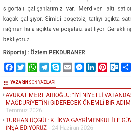
sigortalı çalışanlarımız var. Merdiven altı satı
kaçak çalışıyor. Simidi poşetsiz, tatlıyı açıkta 
rağmen hala açıkta ve poşetsiz satılıyor. Gerekli i
bekliyoruz.
Röportaj : Özlem PEKDURANER
Facebook
Twitter
WhatsApp
Telegram
Skype
Email
Messenger
LinkedIn
Pinte
Ou
YAZARIN
SON YAZILARI
AVUKAT MERT ARIOĞLU: “İYİ NİYETLİ VATAND
MAĞDURİYETİNİ GİDERECEK ÖNEMLİ BİR ADIM 
Temmuz 2026
TURHAN ÜÇGÜL: KLİKYA GAYRİMENKUL İLE GÜ
İNŞA EDİYORUZ
-
24 Haziran 2026