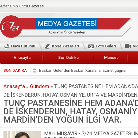
Adana'nın Öncü Gazetesi
Hava Durumu
Köşe Yazarları
Foto Galeri
Vi
Anasayfa
Son Dakika
Manşet
SON DAKİKA
Başkan Güler’den Başkan Karalar’a hizmet çağrısı
Lokantacılar ve Kebapçılar Esnaf Odası Başkanı Şefik A
Anasayfa
»
Gündem
»
TUNÇ PASTANESİNE HEM ADANA’D
Hak-İş Abdurrahman Yücel
DE İSKENDERUN, HATAY, OSMANİYE, URFA VE MARDİN’DEN
HDP İL BİNASININ ÖNÜNDE ANNELER TARİH YAZIYORL
TUNÇ PASTANESİNE HEM ADANA’
CEYHAN TİCARET ODASI
DE İSKENDERUN, HATAY, OSMANİY
Hainler emellerine asla erişemeyecekler
MARDİN’DEN YOĞUN İLGİ VAR.
BÖLGEMİZ ÇUKUROVA’DA 2019 YILI PAMUK HASADIN
MALİ MÜŞAVİR - 7/24 MEDYA GAZETESİ İ
İyi Parti Yüreğir İlçe Başkanı Enis Akyürek