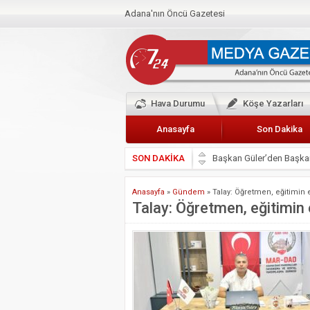
Adana'nın Öncü Gazetesi
Hava Durumu
Köşe Yazarları
Anasayfa
Son Dakika
SON DAKİKA
Başkan Güler’den Başkan
Lokantacılar ve Kebapçı
Anasayfa
»
Gündem
»
Talay: Öğretmen, eğitimin 
Hak-İş Abdurrahman Yü
Talay: Öğretmen, eğitimin e
HDP İL BİNASININ ÖNÜ
CEYHAN TİCARET ODAS
Hainler emellerine asla 
BÖLGEMİZ ÇUKUROVA’D
İyi Parti Yüreğir İlçe Baş