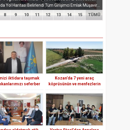
EĞİTİM-BİR-SEN ADANA ŞUBESİ’NDEN KAHRAMANMARAŞ’A VEFA VE DAYANIŞMA ÇIKARMASI Eğitim-Bir-Sen Adana Şubesi, Kahramanmaraş’ta anlamlı temaslarda bulundu. Adana heyeti; sendikal dayanışmayı güçlendirmek...
8
9
10
11
12
13
14
15
TÜMÜ
mizi iktidara taşımak
Kozan’da 7 yeni araç
mkanlarımızı seferber
köprüsünün ve menfezlerin
ediyoruz.
yapım işlemi tamamlandı
andaşı aldatmak etik
Vertra Steel’den Annelere