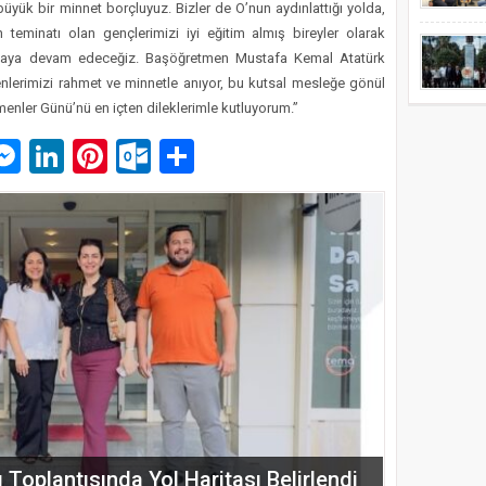
ük bir minnet borçluyuz. Bizler de O’nun aydınlattığı yolda,
n teminatı olan gençlerimizi iyi eğitim almış bireyler olarak
şmaya devam edeceğiz. Başöğretmen Mustafa Kemal Atatürk
lerimizi rahmet ve minnetle anıyor, bu kutsal mesleğe gönül
enler Günü’nü en içten dileklerimle kutluyorum.”
p
am
pe
mail
Messenger
LinkedIn
Pinterest
Outlook.com
Paylaş
ŞUBESİ’NDEN KAHRAMANMARAŞ’A
ARMASI