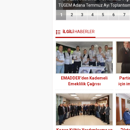
1
2
3
4
5
6
7
İLGİLİ
HABERLER
EMADDER’den Kademeli
Parti
Emeklilik Çağrısı
için i
Kozan Kültür Yardımlaşma ve
“Vat