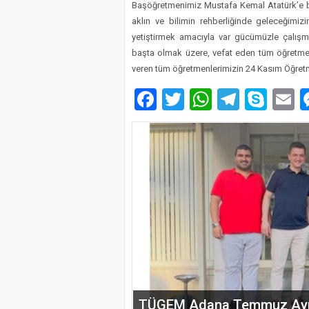
Başöğretmenimiz Mustafa Kemal Atatürk’e büy
aklın ve bilimin rehberliğinde geleceğimizi
yetiştirmek amacıyla var gücümüzle çalı
başta olmak üzere, vefat eden tüm öğretmen
veren tüm öğretmenlerimizin 24 Kasım Öğretm
Facebook
Twitter
WhatsAp
Telegr
Sky
E
EĞİTİM-BİR-SEN ADANA 
VEFA VE DAYANIŞMA ÇIK