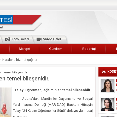
Foto Galeri
Video Galeri
Manşet
Gündem
Röportaj
 Karalar’a hizmet çağrısı
lar Esnaf Odası Başkanı Şefik Arslan
KÖŞE
en temel bileşenidir.
cel
n temel bileşenidir.
NDE ANNELER TARİH YAZIYORLAR
Talay: Öğretmen, eğitimin en temel bileşenidir.
I
Adana’daki Mardinliler Dayanışma ve Sosyal
erişemeyecekler
Yardımlaşma Derneği (MAR-DAD) Başkanı Hüseyin
A 2019 YILI PAMUK HASADINA BAŞLANDI
Talay, “24 Kasım Öğretmenler Günü” dolayısıyla mesaj
kanı Enis Akyürek
yayımladı.