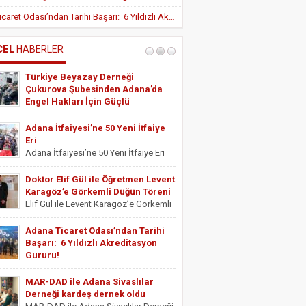
Yeni Teşvik Düzenlemesi ile Adana’da
Adana Ticaret Odası’ndan Tarihi Başarı: 6 Yıldızlı Akreditasyon Gururu!
Yatırımlara Uygulanan Vergisel Avantajlar
Arttırıldı
İÇ HASTALIKLARI UZMANI DR. YUSUF
SONAY
CEL
HABERLER
OBEZİTE: BİR BUZDAĞI
Türkiye Beyazay Derneği
ESTETİSYEN ASİYE UYANIK
Çukurova Şubesinden Adana’da
Medikal Ayak Bakımı
Engel Hakları İçin Güçlü
Farkındalık Konferansı
Türkiye Beyazay Derneği Çukurova
Adana İtfaiyesi’ne 50 Yeni İtfaiye
Şubesinden Adana’da Engel Hakları
Eri
İçin Güçlü Farkındalık Konferansı
Adana İtfaiyesi’ne 50 Yeni İtfaiye Eri
Türkiye Beyazay Derneği Çukurova
Adana Büyükşehir Belediyesi İtfaiye
Şubesi tarafından düzenlenen
Daire Başkanlığı bünyesinde göreve
Doktor Elif Gül ile Öğretmen Levent
“Engellinin Engelli Haklarının Farkında
başlayacak 50 yeni itfaiye eri için
Karagöz’e Görkemli Düğün Töreni
mıyız? Hak Bilinci, Erişilebilirlik ve
yemin töreni düzenlendi. Törene
Elif Gül ile Levent Karagöz’e Görkemli
Toplumsal Farkındalık...
Adana Büyükşehir Belediyesi Başkan
Düğün Töreni Serbest Muhasebeci
Vekili...
Mali Müşavir ve Adana Serbest
Adana Ticaret Odası’ndan Tarihi
Muhasebeci Mali Müşavirler Odası
Başarı: 6 Yıldızlı Akreditasyon
Saymanı Yurdagül Gül ile iş ve mali
Gururu!
müşavirlik camiasının yakından
Adana Ticaret Odası’ndan Tarihi
tanıdığı...
Başarı: 6 Yıldızlı Akreditasyon Gururu!
MAR-DAD ile Adana Sivaslılar
‎ADANA Ticaret Odası (ATO), üyelerine
Derneği kardeş dernek oldu
sunduğu hizmet kalitesini uluslararası