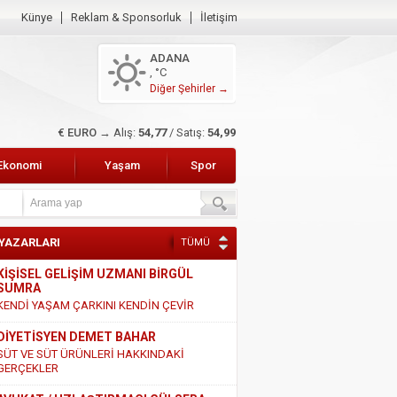
Künye
Reklam & Sponsorluk
İletişim
ADANA
, °C
Diğer Şehirler →
$ DOLAR →
Alış:
47,45
/ Satış:
47,65
Ekonomi
Yaşam
Spor
 YAZARLARI
TÜMÜ
KİŞİSEL GELİŞİM UZMANI BİRGÜL
SUMRA
KENDİ YAŞAM ÇARKINI KENDİN ÇEVİR
DİYETİSYEN DEMET BAHAR
SÜT VE SÜT ÜRÜNLERİ HAKKINDAKİ
GERÇEKLER