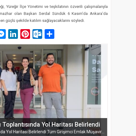
i, Yüreğir İlçe Yönetimi ve teşkilatının özverili çalışmalarıyla
 mazhar olan Başkan Serdal Sündük 6 Kasım’da Ankara’da
n güçlü şekilde katılım sağlayacaklarını söyledi.
p
am
pe
mail
Messenger
LinkedIn
Pinterest
Outlook.com
Paylaş
ŞUBESİ’NDEN KAHRAMANMARAŞ’A
ARMASI
EĞİTİM-BİR-SEN ADANA ŞUBESİ’NDEN KAHRAMANMARAŞ’A VEFA VE DAYANIŞMA ÇIKARMASI Eğitim-Bir-Sen Adana Şubesi, Kahramanmaraş’ta anlamlı temaslarda bulundu. Adana heyeti; sendikal dayanışmayı güçlendirmek...