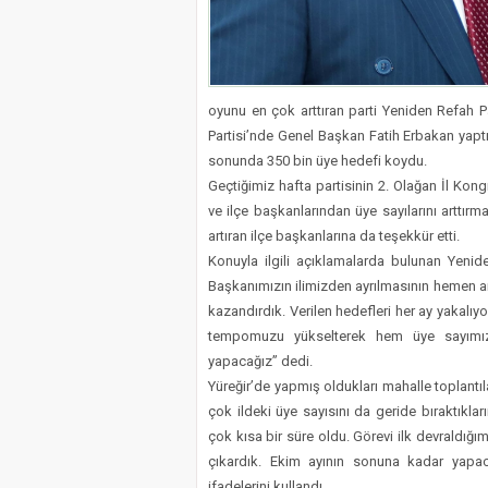
oyunu en çok arttıran parti Yeniden Refah Pa
Partisi’nde Genel Başkan Fatih Erbakan yaptı
sonunda 350 bin üye hedefi koydu.
Geçtiğimiz hafta partisinin 2. Olağan İl Kon
ve ilçe başkanlarından üye sayılarını arttırm
artıran ilçe başkanlarına da teşekkür etti.
Konuyla ilgili açıklamalarda bulunan Yenid
Başkanımızın ilimizden ayrılmasının hemen ar
kazandırdık. Verilen hedefleri her ay yakalıy
tempomuzu yükselterek hem üye sayımızı 
yapacağız” dedi.
Yüreğir’de yapmış oldukları mahalle toplantıl
çok ildeki üye sayısını da geride bıraktıkla
çok kısa bir süre oldu. Görevi ilk devraldığı
çıkardık. Ekim ayının sonuna kadar yapaca
ifadelerini kullandı.