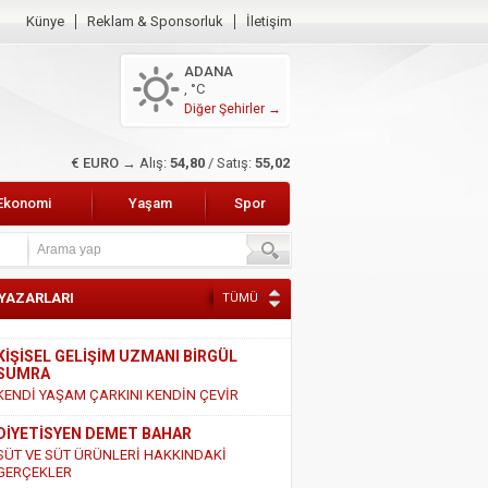
Künye
Reklam & Sponsorluk
İletişim
ADANA
, °C
Diğer Şehirler →
$ DOLAR →
Alış:
47,47
/ Satış:
47,66
Ekonomi
Yaşam
Spor
 YAZARLARI
TÜMÜ
KİŞİSEL GELİŞİM UZMANI BİRGÜL
SUMRA
KENDİ YAŞAM ÇARKINI KENDİN ÇEVİR
DİYETİSYEN DEMET BAHAR
SÜT VE SÜT ÜRÜNLERİ HAKKINDAKİ
GERÇEKLER