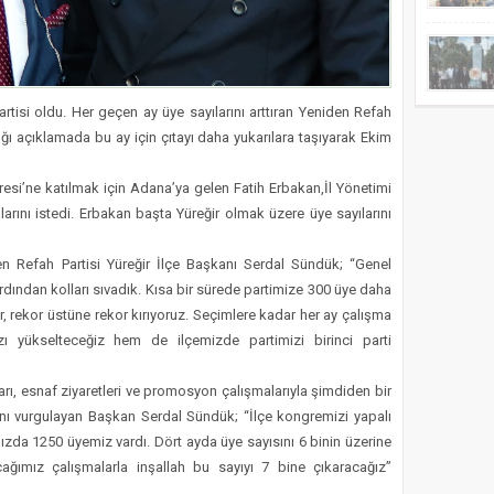
rtisi oldu. Her geçen ay üye sayılarını arttıran Yeniden Refah
ğı açıklamada bu ay için çıtayı daha yukarılara taşıyarak Ekim
gresi’ne katılmak için Adana’ya gelen Fatih Erbakan,İl Yönetimi
alarını istedi. Erbakan başta Yüreğir olmak üzere üye sayılarını
en Refah Partisi Yüreğir İlçe Başkanı Serdal Sündük; “Genel
dından kolları sıvadık. Kısa bir sürede partimize 300 üye daha
or, rekor üstüne rekor kırıyoruz. Seçimlere kadar her ay çalışma
yükselteceğiz hem de ilçemizde partimizi birinci parti
arı, esnaf ziyaretleri ve promosyon çalışmalarıyla şimdiden bir
rını vurgulayan Başkan Serdal Sündük; “İlçe kongremizi yapalı
mızda 1250 üyemiz vardı. Dört ayda üye sayısını 6 binin üzerine
ğımız çalışmalarla inşallah bu sayıyı 7 bine çıkaracağız”