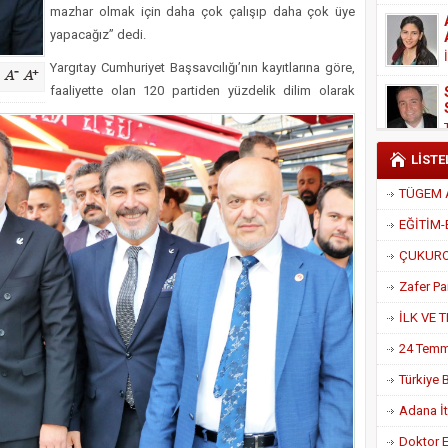
mazhar olmak için daha çok çalışıp daha çok üye
Derneği Başkanı Cennet Çelik
yapacağız” dedi.
Yargıtay Cumhuriyet Başsavcılığı’nın kayıtlarına göre,
faaliyette olan 120 partiden yüzdelik dilim olarak
LİSTE
Adana İtf