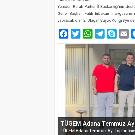
Yeniden Refah Partisi İl Başkanlığı’nın desteğ
Genel Başkan Fatih Erbakan’ın övgüsüne
yapılacak olan 2. Olağan Büyük Kongre’ye de e
Facebook
Twitter
WhatsAp
Telegr
Sky
E
EĞİTİM-BİR-SEN ADANA 
VEFA VE DAYANIŞMA ÇIK