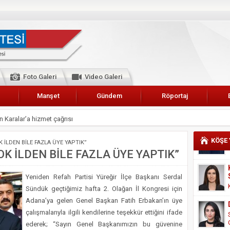
Foto Galeri
Video Galeri
Manşet
Gündem
Röportaj
 Karalar’a hizmet çağrısı
lar Esnaf Odası Başkanı Şefik Arslan
KÖŞE
 İLDEN BİLE FAZLA ÜYE YAPTIK”
cel
OK İLDEN BİLE FAZLA ÜYE YAPTIK”
NDE ANNELER TARİH YAZIYORLAR
Yeniden Refah Partisi Yüreğir İlçe Başkanı Serdal
I
Sündük geçtiğimiz hafta 2. Olağan İl Kongresi için
erişemeyecekler
Adana’ya gelen Genel Başkan Fatih Erbakan’ın üye
A 2019 YILI PAMUK HASADINA BAŞLANDI
çalışmalarıyla ilgili kendilerine teşekkür ettiğini ifade
ederek; “Sayın Genel Başkanımızın bu güvenine
kanı Enis Akyürek