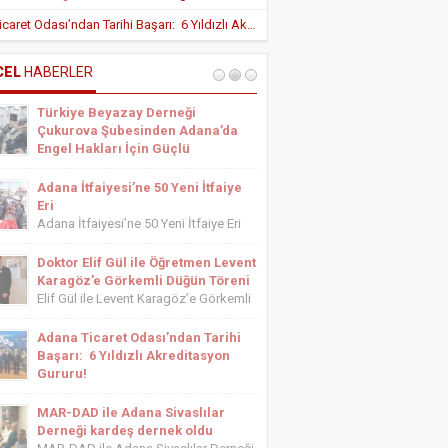
Yeni Teşvik Düzenlemesi ile Adana’da
Adana Ticaret Odası’ndan Tarihi Başarı: 6 Yıldızlı Akreditasyon Gururu!
Yatırımlara Uygulanan Vergisel Avantajlar
Arttırıldı
İÇ HASTALIKLARI UZMANI DR. YUSUF
SONAY
CEL
HABERLER
OBEZİTE: BİR BUZDAĞI
Türkiye Beyazay Derneği
ESTETİSYEN ASİYE UYANIK
Çukurova Şubesinden Adana’da
Medikal Ayak Bakımı
Engel Hakları İçin Güçlü
Farkındalık Konferansı
Türkiye Beyazay Derneği Çukurova
Adana İtfaiyesi’ne 50 Yeni İtfaiye
Şubesinden Adana’da Engel Hakları
Eri
İçin Güçlü Farkındalık Konferansı
Adana İtfaiyesi’ne 50 Yeni İtfaiye Eri
Türkiye Beyazay Derneği Çukurova
Adana Büyükşehir Belediyesi İtfaiye
Şubesi tarafından düzenlenen
Daire Başkanlığı bünyesinde göreve
Doktor Elif Gül ile Öğretmen Levent
“Engellinin Engelli Haklarının Farkında
başlayacak 50 yeni itfaiye eri için
Karagöz’e Görkemli Düğün Töreni
mıyız? Hak Bilinci, Erişilebilirlik ve
yemin töreni düzenlendi. Törene
Elif Gül ile Levent Karagöz’e Görkemli
Toplumsal Farkındalık...
Adana Büyükşehir Belediyesi Başkan
Düğün Töreni Serbest Muhasebeci
Vekili...
Mali Müşavir ve Adana Serbest
Adana Ticaret Odası’ndan Tarihi
Muhasebeci Mali Müşavirler Odası
Başarı: 6 Yıldızlı Akreditasyon
Saymanı Yurdagül Gül ile iş ve mali
Gururu!
müşavirlik camiasının yakından
Adana Ticaret Odası’ndan Tarihi
tanıdığı...
Başarı: 6 Yıldızlı Akreditasyon Gururu!
MAR-DAD ile Adana Sivaslılar
‎ADANA Ticaret Odası (ATO), üyelerine
Derneği kardeş dernek oldu
sunduğu hizmet kalitesini uluslararası