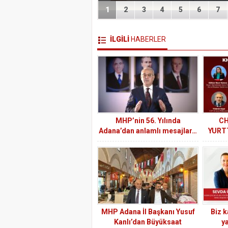
1
2
3
4
5
6
7
İLGİLİ
HABERLER
MHP’nin 56. Yılında
CH
Adana’dan anlamlı mesajlar…
YURT
MHP Adana İl Başkanı Yusuf
Biz k
Kanlı’dan Büyüksaat
y