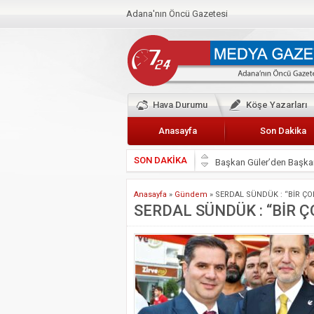
Adana'nın Öncü Gazetesi
Hava Durumu
Köşe Yazarları
Anasayfa
Son Dakika
SON DAKİKA
Başkan Güler’den Başkan
Lokantacılar ve Kebapçı
Anasayfa
»
Gündem
»
SERDAL SÜNDÜK : “BİR ÇOK
Hak-İş Abdurrahman Yü
SERDAL SÜNDÜK : “BİR Ç
HDP İL BİNASININ ÖNÜ
CEYHAN TİCARET ODAS
Hainler emellerine asla 
BÖLGEMİZ ÇUKUROVA’D
İyi Parti Yüreğir İlçe Baş