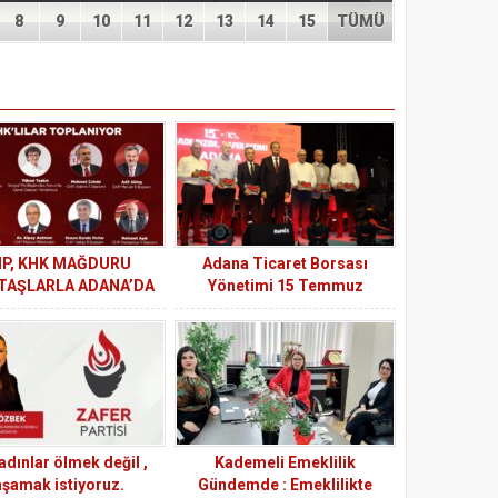
8
9
10
11
12
13
14
15
TÜMÜ
P, KHK MAĞDURU
Adana Ticaret Borsası
TAŞLARLA ADANA’DA
Yönetimi 15 Temmuz
BULUŞUYOR
Demokrasi ve Millî Birlik Günü
Programına Katıldı
adınlar ölmek değil ,
Kademeli Emeklilik
aşamak istiyoruz.
Gündemde : Emeklilikte