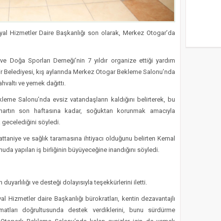
yal Hizmetler Daire Başkanlığı son olarak, Merkez Otogar’da
ve Doğa Sporları Derneği’nin 7 yıldır organize ettiği yardım
 Belediyesi, kış aylarında Merkez Otogar Bekleme Salonu’nda
ahvaltı ve yemek dağıttı.
eme Salonu’nda evsiz vatandaşların kaldığını belirterek, bu
, martın son haftasına kadar, soğuktan korunmak amacıyla
gecelediğini söyledi.
ttaniye ve sağlık taramasına ihtiyacı olduğunu belirten Kemal
uda yapılan iş birliğinin büyüyeceğine inandığını söyledi.
yarlılığı ve desteği dolayısıyla teşekkürlerini iletti.
 Hizmetler daire Başkanlığı bürokratları, kentin dezavantajlı
imatları doğrultusunda destek verdiklerini, bunu sürdürme