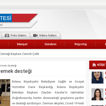
Foto Galeri
Video Galeri
Manşet
Gündem
Röportaj
 Karalar’a hizmet çağrısı
lar Esnaf Odası Başkanı Şefik Arslan
KÖŞE
yemek desteği
cel
 yemek desteği
NDE ANNELER TARİH YAZIYORLAR
Adana Büyükşehir Belediyesi Sağlık ve Sosyal
I
Hizmetler Daire Başkanlığı, Adana Büyükşehir
erişemeyecekler
Belediye Başkanı Zeydan Karalar’ın talimatları
A 2019 YILI PAMUK HASADINA BAŞLANDI
doğrultusunda, kentin dezavantajlı gruplarına yardım
ve desteği sürdürüyor. Derman ekipleri, Covid-19 testi
kanı Enis Akyürek