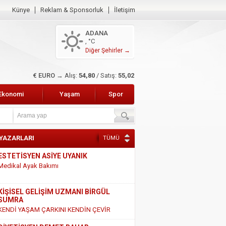
Künye
Reklam & Sponsorluk
İletişim
ADANA
, °C
Diğer Şehirler →
$ DOLAR →
Alış:
47,47
/ Satış:
47,66
Ekonomi
Yaşam
Spor
 YAZARLARI
TÜMÜ
KİŞİSEL GELİŞİM UZMANI BİRGÜL
SUMRA
KENDİ YAŞAM ÇARKINI KENDİN ÇEVİR
DİYETİSYEN DEMET BAHAR
SÜT VE SÜT ÜRÜNLERİ HAKKINDAKİ
GERÇEKLER