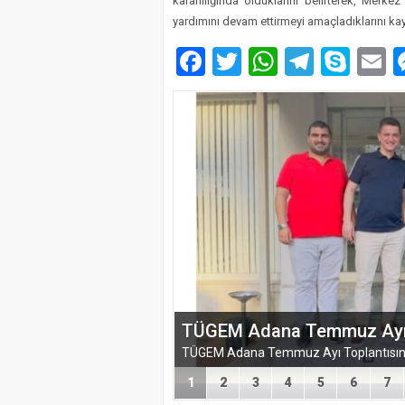
kararlılığında olduklarını belirterek, Mer
yardımını devam ettirmeyi amaçladıklarını kayd
Facebook
Twitter
WhatsAp
Telegr
Sky
E
EĞİTİM-BİR-SEN ADANA 
VEFA VE DAYANIŞMA ÇIK
1
2
3
4
5
6
7