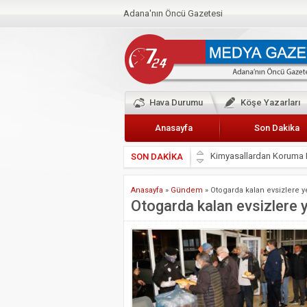
Adana'nın Öncü Gazetesi
Hava Durumu
Köşe Yazarları
Anasayfa
Son Dakika
SON DAKİKA
Başkan Güler’den Başkan
Lokantacılar ve Kebapçı
Anasayfa
»
Gündem
»
Otogarda kalan evsizlere 
Hak-İş Abdurrahman Yü
Otogarda kalan evsizlere
HDP İL BİNASININ ÖNÜ
CEYHAN TİCARET ODAS
Hainler emellerine asla 
BÖLGEMİZ ÇUKUROVA’D
İyi Parti Yüreğir İlçe Baş