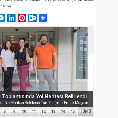
kez Otopark Bekleme Salonu’nda kalan evsizler için de yemek
ettiler.
p
am
pe
mail
Messenger
LinkedIn
Pinterest
Outlook.com
Paylaş
ŞUBESİ’NDEN KAHRAMANMARAŞ’A
ARMASI
EĞİTİM-BİR-SEN ADANA ŞUBESİ’NDEN KAHRAMANMARAŞ’A VEFA VE DAYANIŞMA ÇIKARMASI Eğitim-Bir-Sen Adana Şubesi, Kahramanmaraş’ta anlamlı temaslarda bulundu. Adana heyeti; sendikal dayanışmayı güçlendirmek...
8
9
10
11
12
13
14
15
TÜMÜ