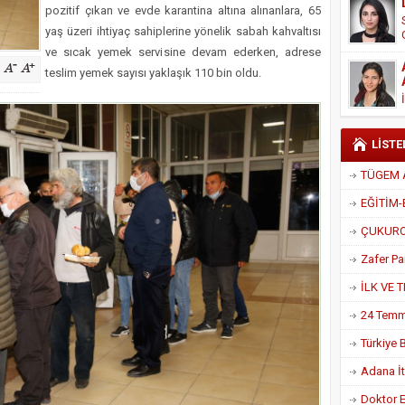
pozitif çıkan ve evde karantina altına alınanlara, 65
Derneği Başkanı Cennet Çelik
yaş üzeri ihtiyaç sahiplerine yönelik sabah kahvaltısı
ve sıcak yemek servisine devam ederken, adrese
teslim yemek sayısı yaklaşık 110 bin oldu.
LİSTE
Adana İtf