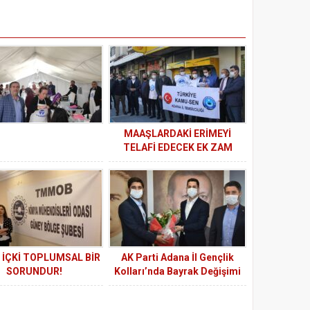
MAAŞLARDAKİ ERİMEYİ
TELAFİ EDECEK EK ZAM
İSTİYORUZ
 İÇKİ TOPLUMSAL BİR
AK Parti Adana İl Gençlik
SORUNDUR!
Kolları’nda Bayrak Değişimi