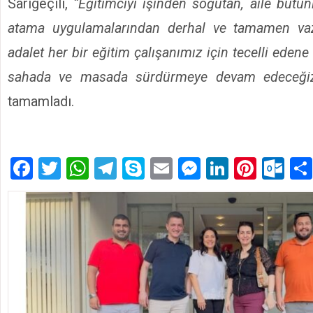
Sarıgeçili,
“Eğitimciyi işinden soğutan, aile büt
atama uygulamalarından derhal ve tamamen vazge
adalet her bir eğitim çalışanımız için tecelli ede
sahada ve masada sürdürmeye devam edeceği
tamamladı.
Facebook
Twitter
WhatsApp
Telegram
Skype
Email
Messenger
LinkedIn
Pinte
Ou