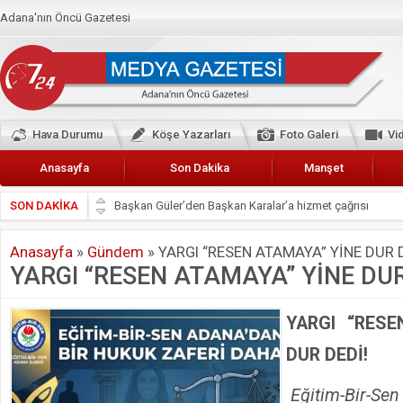
Adana'nın Öncü Gazetesi
Hava Durumu
Köşe Yazarları
Foto Galeri
Vi
Anasayfa
Son Dakika
Manşet
SON DAKİKA
Başkan Güler’den Başkan Karalar’a hizmet çağrısı
Lokantacılar ve Kebapçılar Esnaf Odası Başkanı Şefik A
Anasayfa
»
Gündem
»
YARGI “RESEN ATAMAYA” YİNE DUR D
Hak-İş Abdurrahman Yücel
YARGI “RESEN ATAMAYA” YİNE DUR
HDP İL BİNASININ ÖNÜNDE ANNELER TARİH YAZIYORL
CEYHAN TİCARET ODASI
YARGI “RESE
Hainler emellerine asla erişemeyecekler
DUR DEDİ!
BÖLGEMİZ ÇUKUROVA’DA 2019 YILI PAMUK HASADIN
Eğitim-Bir-Se
İyi Parti Yüreğir İlçe Başkanı Enis Akyürek