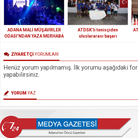
ADANA MALİ MÜŞAVİRLER
ATDSK’lı tenisçiden
AT
ODASI’NDAN YAZA MERHABA
uluslararası başarı
BULUŞMASI
ZİYARETÇİ
YORUMLARI
Henüz yorum yapılmamış. İlk yorumu aşağıdaki form
yapabilirsiniz.
YORUM
YAZ