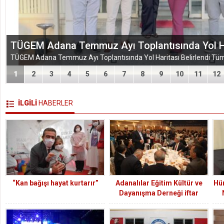
EĞİTİM-BİR-SEN ADANA ŞUBESİ’NDEN KAHR
VEFA VE DAYANIŞMA ÇIKARMASI
1
2
3
4
5
6
7
8
9
10
11
12
İLGİLİ
HABERLER
“Kan bağışı hayat kurtarır”
Adanalılar Eğitim Kültür ve
Hür
Dayanışma Derneği iftar
davetinde Adanalıları
buluşturdu