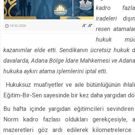
Kimyasallardan Koruma Derneği Başkanı Cennet Çelik
kadro fazla
iradeleri dışı
18.05.2026
resen atamala
hukuk müca
kazanımlar elde etti. Sendikanın ücretsiz hukuk d
davalarda, Adana Bölge İdare Mahkemesi ve Adana
hukuka aykırı atama işlemlerini iptal etti.
Hukuksuz muafiyetler ve aile bütünlüğünün ihlal
Eğitim-Bir-Sen sayesinde bir kez daha yargıdan dö
Bu hafta içinde yargıdan eğitimcileri sevindiren 
Norm kadro fazlası oldukları gerekçesiyle, a
mazeretleri göz ardı edilerek kilometrelerce u