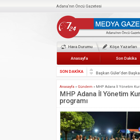
Adana'nın Öncü Gazetesi
Hava Durumu
Köşe Yazarları
Anasayfa
Son Dakika
SON DAKİKA
Başkan Güler’den Başkan
Lokantacılar ve Kebapçı
Anasayfa
»
Gündem
»
MHP Adana İl Yönetim Kuru
Hak-İş Abdurrahman Yü
MHP Adana İl Yönetim Kuru
programı
HDP İL BİNASININ ÖNÜ
CEYHAN TİCARET ODAS
Hainler emellerine asla 
BÖLGEMİZ ÇUKUROVA’D
İyi Parti Yüreğir İlçe Baş