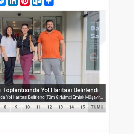
p
am
pe
mail
Messenger
LinkedIn
Pinterest
Outlook.com
Paylaş
ŞUBESİ’NDEN KAHRAMANMARAŞ’A
ARMASI
EĞİTİM-BİR-SEN ADANA ŞUBESİ’NDEN KAHRAMANMARAŞ’A VEFA VE DAYANIŞMA ÇIKARMASI Eğitim-Bir-Sen Adana Şubesi, Kahramanmaraş’ta anlamlı temaslarda bulundu. Adana heyeti; sendikal dayanışmayı güçlendirmek...
8
9
10
11
12
13
14
15
TÜMÜ