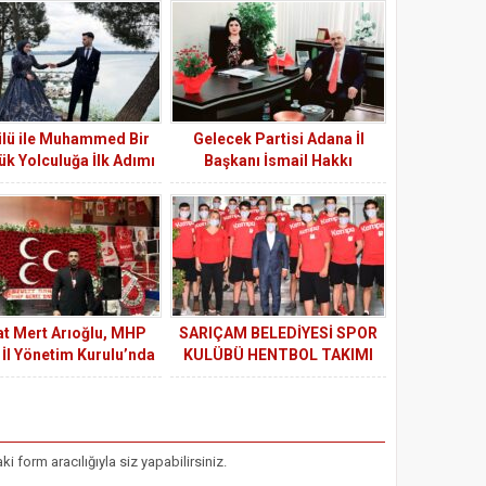
lü ile Muhammed Bir
Gelecek Partisi Adana İl
k Yolculuğa İlk Adımı
Başkanı İsmail Hakkı
Attı
Gözübatık 7/24 MEDYA’yı
Ziyaret Etti
t Mert Arıoğlu, MHP
SARIÇAM BELEDİYESİ SPOR
İl Yönetim Kurulu’nda
KULÜBÜ HENTBOL TAKIMI
eniden Görev Aldı
RİZE’YE GİTTİ
form aracılığıyla siz yapabilirsiniz.