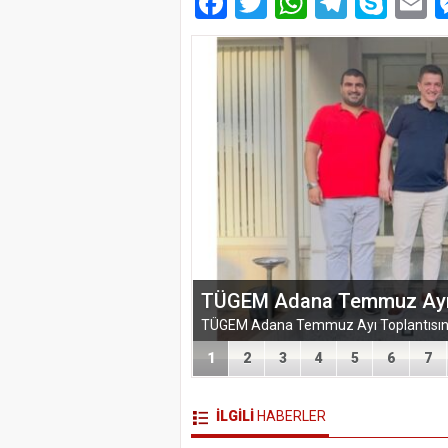
Facebook
Twitter
WhatsAp
Telegr
Sky
E
EĞİTİM-BİR-SEN ADANA 
VEFA VE DAYANIŞMA ÇIK
1
2
3
4
5
6
7
İLGİLİ
HABERLER