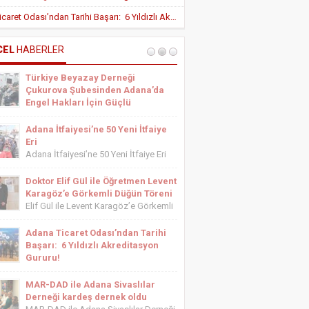
Yeni Teşvik Düzenlemesi ile Adana’da
Adana Ticaret Odası’ndan Tarihi Başarı: 6 Yıldızlı Akreditasyon Gururu!
Yatırımlara Uygulanan Vergisel Avantajlar
Arttırıldı
İÇ HASTALIKLARI UZMANI DR. YUSUF
SONAY
CEL
HABERLER
OBEZİTE: BİR BUZDAĞI
Türkiye Beyazay Derneği
ESTETİSYEN ASİYE UYANIK
Çukurova Şubesinden Adana’da
Medikal Ayak Bakımı
Engel Hakları İçin Güçlü
Farkındalık Konferansı
Türkiye Beyazay Derneği Çukurova
Adana İtfaiyesi’ne 50 Yeni İtfaiye
Şubesinden Adana’da Engel Hakları
Eri
İçin Güçlü Farkındalık Konferansı
Adana İtfaiyesi’ne 50 Yeni İtfaiye Eri
Türkiye Beyazay Derneği Çukurova
Adana Büyükşehir Belediyesi İtfaiye
Şubesi tarafından düzenlenen
Daire Başkanlığı bünyesinde göreve
Doktor Elif Gül ile Öğretmen Levent
“Engellinin Engelli Haklarının Farkında
başlayacak 50 yeni itfaiye eri için
Karagöz’e Görkemli Düğün Töreni
mıyız? Hak Bilinci, Erişilebilirlik ve
yemin töreni düzenlendi. Törene
Elif Gül ile Levent Karagöz’e Görkemli
Toplumsal Farkındalık...
Adana Büyükşehir Belediyesi Başkan
Düğün Töreni Serbest Muhasebeci
Vekili...
Mali Müşavir ve Adana Serbest
Adana Ticaret Odası’ndan Tarihi
Muhasebeci Mali Müşavirler Odası
Başarı: 6 Yıldızlı Akreditasyon
Saymanı Yurdagül Gül ile iş ve mali
Gururu!
müşavirlik camiasının yakından
Adana Ticaret Odası’ndan Tarihi
tanıdığı...
Başarı: 6 Yıldızlı Akreditasyon Gururu!
MAR-DAD ile Adana Sivaslılar
‎ADANA Ticaret Odası (ATO), üyelerine
Derneği kardeş dernek oldu
sunduğu hizmet kalitesini uluslararası