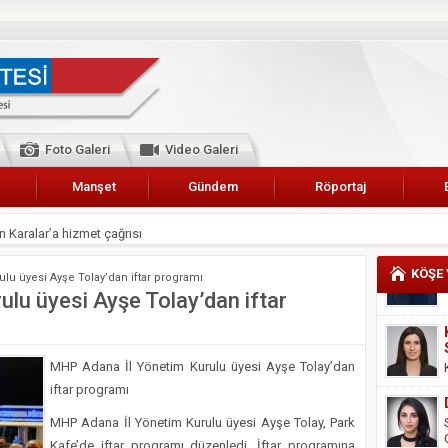
Foto Galeri
Video Galeri
Manşet
Gündem
Röportaj
 Karalar’a hizmet çağrısı
lar Esnaf Odası Başkanı Şefik Arslan
KÖŞE
lu üyesi Ayşe Tolay’dan iftar programı
cel
lu üyesi Ayşe Tolay’dan iftar
NDE ANNELER TARİH YAZIYORLAR
I
MHP Adana İl Yönetim Kurulu üyesi Ayşe Tolay’dan
erişemeyecekler
iftar programı
A 2019 YILI PAMUK HASADINA BAŞLANDI
MHP Adana İl Yönetim Kurulu üyesi Ayşe Tolay, Park
kanı Enis Akyürek
Kafe’de iftar programı düzenledi. İftar programına