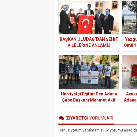
BAŞKAN ULUDAĞ’DAN ŞEHİT
Yazgü
AİLELERİNE ANLAMLI
Ömürlü
ZİYARET
Hürriyetçi Eğitim Sen Adana
Avuka
Şube Başkanı Mehmet Akif
Adana 
Özcan : Hak yoksa huzur yok!
Y
ZİYARETÇİ
YORUMLARI
Henüz yorum yapılmamış. İlk yorumu aşağıdaki 