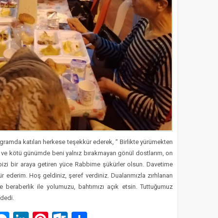
rogramda katılan herkese teşekkür ederek, “ Birlikte yürümekten
i ve kötü günümde beni yalnız bırakmayan gönül dostlarım, on
 bizi bir araya getiren yüce Rabbime şükürler olsun. Davetime
kür ederim. Hoş geldiniz, şeref verdiniz. Dualarımızla zırhlanan
ve beraberlik ile yolumuzu, bahtımızı açık etsin. Tuttuğumuz
 dedi.