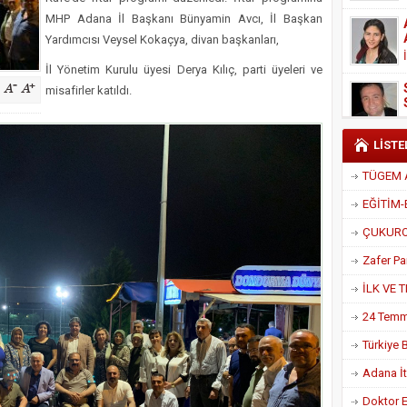
Derneği Başkanı Cennet Çelik
MHP Adana İl Başkanı Bünyamin Avcı, İl Başkan
Yardımcısı Veysel Kokaçya, divan başkanları,
İl Yönetim Kurulu üyesi Derya Kılıç, parti üyeleri ve
misafirler katıldı.
LİSTE
Adana İtf