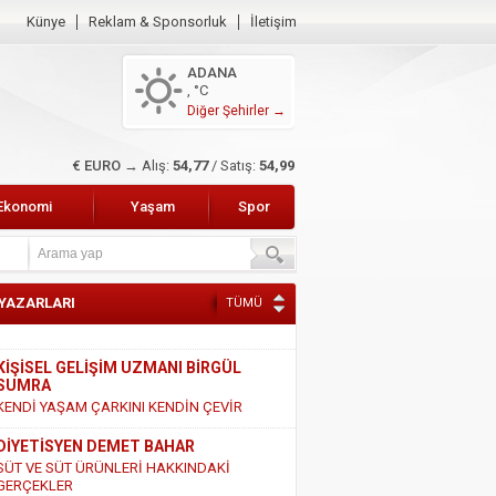
Künye
Reklam & Sponsorluk
İletişim
ADANA
, °C
Diğer Şehirler →
$ DOLAR →
Alış:
47,45
/ Satış:
47,65
Ekonomi
Yaşam
Spor
 YAZARLARI
TÜMÜ
KİŞİSEL GELİŞİM UZMANI BİRGÜL
SUMRA
KENDİ YAŞAM ÇARKINI KENDİN ÇEVİR
DİYETİSYEN DEMET BAHAR
SÜT VE SÜT ÜRÜNLERİ HAKKINDAKİ
GERÇEKLER