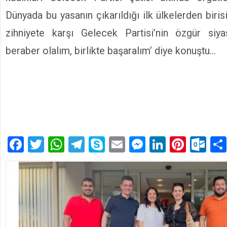
Dünyada bu yasanın çıkarıldığı ilk ülkelerden biris
zihniyete karşı Gelecek Partisi’nin özgür siya
beraber olalım, birlikte başaralım’ diye konuştu…
Facebook
Twitter
WhatsApp
Telegram
Skype
Email
Messenger
LinkedIn
Pinte
Ou