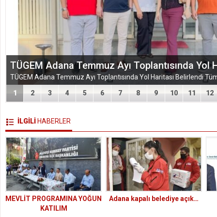
TÜGEM Adana Temmuz Ayı Toplantısında Yol Har
1
2
3
4
5
6
7
8
9
10
11
12
İLGİLİ
HABERLER
MEVLİT PROGRAMINA YOĞUN
Adana kapalı belediye açık…
KATILIM