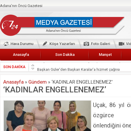
Adana'nın Öncü Gazetesi
Hava Durumu
Köşe Yazarları
Foto Galeri
Vi
Anasayfa
Son Dakika
Manşet
SON DAKİKA
Başkan Güler’den Başkan Karalar’a hizmet çağrısı
Lokantacılar ve Kebapçılar Esnaf Odası Başkanı Şefik A
Anasayfa
»
Gündem
»
‘KADINLAR ENGELLENEMEZ’
Hak-İş Abdurrahman Yücel
‘KADINLAR ENGELLENEMEZ’
HDP İL BİNASININ ÖNÜNDE ANNELER TARİH YAZIYORL
CEYHAN TİCARET ODASI
Uçak, 86 yıl ö
Hainler emellerine asla erişemeyecekler
özgürce k
BÖLGEMİZ ÇUKUROVA’DA 2019 YILI PAMUK HASADIN
önlendiğini öne
İyi Parti Yüreğir İlçe Başkanı Enis Akyürek