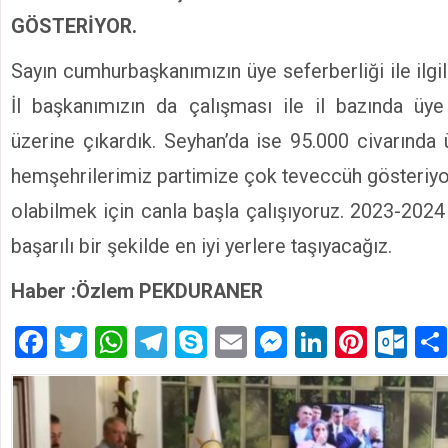
GÖSTERİYOR.
Sayın cumhurbaşkanımızın üye seferberliği ile ilgili
İl başkanımızın da çalışması ile il bazında üye
üzerine çıkardık. Seyhan’da ise 95.000 civarında 
hemşehrilerimiz partimize çok teveccüh gösteriyor
olabilmek için canla başla çalışıyoruz. 2023-2024 y
başarılı bir şekilde en iyi yerlere taşıyacağız.
Haber :Özlem PEKDURANER
Facebook
Twitter
WhatsApp
Telegram
Skype
Email
Messenger
LinkedIn
Pinte
Ou