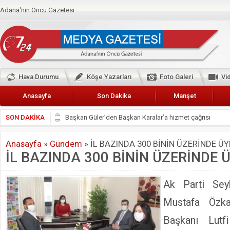
Adana'nın Öncü Gazetesi
Hava Durumu
Köşe Yazarları
Foto Galeri
Vi
Anasayfa
Son Dakika
Manşet
SON DAKİKA
Başkan Güler’den Başkan Karalar’a hizmet çağrısı
Lokantacılar ve Kebapçılar Esnaf Odası Başkanı Şefik A
Anasayfa
»
Gündem
»
İL BAZINDA 300 BİNİN ÜZERİNDE Ü
Hak-İş Abdurrahman Yücel
İL BAZINDA 300 BİNİN ÜZERİNDE 
HDP İL BİNASININ ÖNÜNDE ANNELER TARİH YAZIYORL
CEYHAN TİCARET ODASI
Ak Parti Se
Hainler emellerine asla erişemeyecekler
Mustafa Özk
BÖLGEMİZ ÇUKUROVA’DA 2019 YILI PAMUK HASADIN
Başkanı Lutf
İyi Parti Yüreğir İlçe Başkanı Enis Akyürek