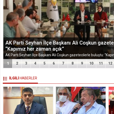
TÜGEM Adana Temmuz Ayı Toplantısında Yol Har
1
2
3
4
5
6
7
8
9
10
11
12
İLGİLİ
HABERLER