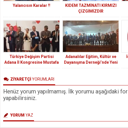
Yalancısın Karalar !!
KIDEM TAZMİNATI KIRMIZI
ÇİZGİMİZDİR
Dem
Türkiye Değişim Partisi
Adanalılar Eğitim, Kültür ve
İ
Adana İl Kongresine Mustafa
Dayanışma Derneği’nde Yeni
Sarıgül’ün Konuşması Damga
Başkan Hasan Kahveciler
Vurdu
Oldu
ZİYARETÇİ
YORUMLARI
Henüz yorum yapılmamış. İlk yorumu aşağıdaki form
yapabilirsiniz.
YORUM
YAZ