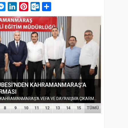
p
am
pe
mail
Messenger
LinkedIn
Pinterest
Outlook.com
Paylaş
ŞUBESİ’NDEN KAHRAMANMARAŞ’A
ARMASI
EĞİTİM-BİR-SEN ADANA ŞUBESİ’NDEN KAHRAMANMARAŞ’A VEFA VE DAYANIŞMA ÇIKARMASI Eğitim-Bir-Sen Adana Şubesi, Kahramanmaraş’ta anlamlı temaslarda bulundu. Adana heyeti; sendikal dayanışmayı güçlendirmek...
8
9
10
11
12
13
14
15
TÜMÜ