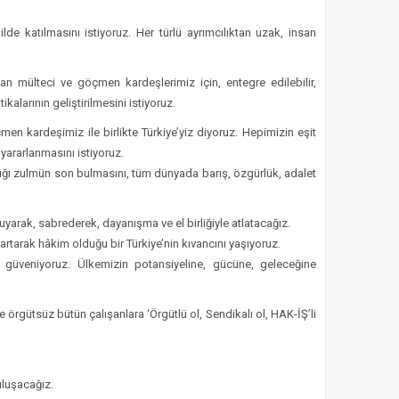
lde katılmasını istiyoruz. Her türlü ayrımcılıktan uzak, insan
n mülteci ve göçmen kardeşlerimiz için, entegre edilebilir,
ikalarının geliştirilmesini istiyoruz.
n kardeşimiz ile birlikte Türkiye’yiz diyoruz. Hepimizin eşit
 yararlanmasını istiyoruz.
ığı zulmün son bulmasını, tüm dünyada barış, özgürlük, adalet
uyarak, sabrederek, dayanışma ve el birliğiyle atlatacağız.
rtarak hâkim olduğu bir Türkiye’nin kıvancını yaşıyoruz.
 güveniyoruz. Ülkemizin potansiyeline, gücüne, geleceğine
rgütsüz bütün çalışanlara ‘Örgütlü ol, Sendikalı ol, HAK-İŞ’li
uluşacağız.