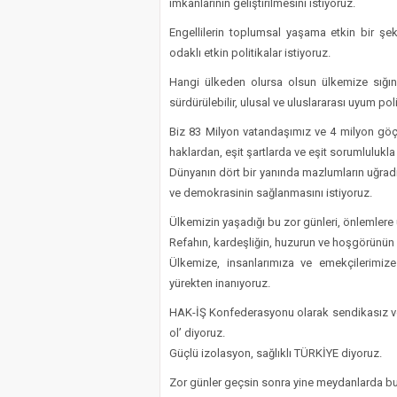
imkânlarının geliştirilmesini istiyoruz.
Engellilerin toplumsal yaşama etkin bir şeki
odaklı etkin politikalar istiyoruz.
Hangi ülkeden olursa olsun ülkemize sığına
sürdürülebilir, ulusal ve uluslararası uyum polit
Biz 83 Milyon vatandaşımız ve 4 milyon göçme
haklardan, eşit şartlarda ve eşit sorumlulukla
Dünyanın dört bir yanında mazlumların uğrad
ve demokrasinin sağlanmasını istiyoruz.
Ülkemizin yaşadığı bu zor günleri, önlemlere 
Refahın, kardeşliğin, huzurun ve hoşgörünün a
Ülkemize, insanlarımıza ve emekçilerimize
yürekten inanıyoruz.
HAK-İŞ Konfederasyonu olarak sendikasız ve ö
ol’ diyoruz.
Güçlü izolasyon, sağlıklı TÜRKİYE diyoruz.
Zor günler geçsin sonra yine meydanlarda b