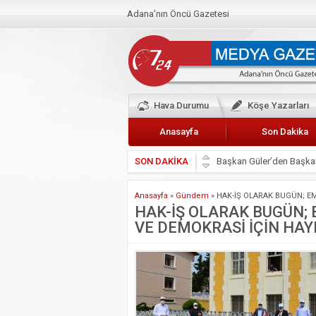
Adana'nın Öncü Gazetesi
Hava Durumu
Köşe Yazarları
Anasayfa
Son Dakika
SON DAKİKA
Başkan Güler’den Başkan
Lokantacılar ve Kebapçı
Anasayfa
»
Gündem
»
HAK-İŞ OLARAK BUGÜN; EM
Hak-İş Abdurrahman Yü
HAK-İŞ OLARAK BUGÜN; 
VE DEMOKRASİ İÇİN HAY
HDP İL BİNASININ ÖNÜ
CEYHAN TİCARET ODAS
Hainler emellerine asla 
BÖLGEMİZ ÇUKUROVA’D
İyi Parti Yüreğir İlçe Baş