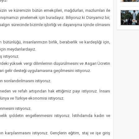
eyiz!
zin ve küremizin bütün emekçileri, mağdurları, mazlumları ile
anışmamızı yinelemek için buradayız. Biliyoruz ki Dünyamız bir,
salgın sürecinde bizimle işbirliği ve dayanışma içinde olmasını
bütünlüğü, insanlarımızın birlik, beraberlik ve kardeşliği için,
ı için meydanlardayız.
ş istiyoruz.
lerdeki yüksek vergi dilimlerinin düşürülmesini ve Asgari Ücretin
ari gelir desteği uygulamasına geçilmesini istiyoruz.
n sonlandırılmasını istiyoruz.
ümeden ve refah artışından hak ettiğimiz payı istiyoruz. İnsanı
 dünya ve Türkiye ekonomisi istiyoruz.
nmesini istiyoruz.
elik şiddetin engellenmesini istiyoruz. İstihdamda kadın ve
n karşılanmasını istiyoruz. Gençlerin eğitim, staj ve işe giriş