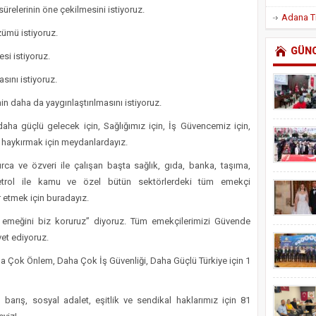
relerinin öne çekilmesini istiyoruz.
zümü istiyoruz.
GÜN
si istiyoruz.
sını istiyoruz.
inin daha da yaygınlaştırılmasını istiyoruz.
 daha güçlü gelecek için, Sağlığımız için, İş Güvencemiz için,
e haykırmak için meydanlardayız.
ca ve özveri ile çalışan başta sağlık, gıda, banka, taşıma,
petrol ile kamu ve özel bütün sektörlerdeki tüm emekçi
 etmek için buradayız.
, emeğini biz koruruz” diyoruz. Tüm emekçilerimizi Güvende
vet ediyoruz.
Çok Önlem, Daha Çok İş Güvenliği, Daha Güçlü Türkiye için 1
 barış, sosyal adalet, eşitlik ve sendikal haklarımız için 81