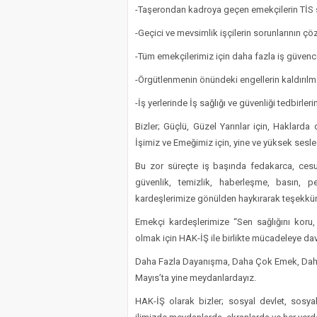
-Taşerondan kadroya geçen emekçilerin TİS sü
-Geçici ve mevsimlik işçilerin sorunlarının çö
-Tüm emekçilerimiz için daha fazla iş güvence
-Örgütlenmenin önündeki engellerin kaldırılma
-İş yerlerinde İş sağlığı ve güvenliği tedbirler
Bizler; Güçlü, Güzel Yarınlar için, Haklarda
İşimiz ve Emeğimiz için, yine ve yüksek sesl
Bu zor süreçte iş başında fedakarca, cesur
güvenlik, temizlik, haberleşme, basın, 
kardeşlerimize gönülden haykırarak teşekkür
Emekçi kardeşlerimize “Sen sağlığını koru
olmak için HAK-İŞ ile birlikte mücadeleye da
Daha Fazla Dayanışma, Daha Çok Emek, Daha 
Mayıs’ta yine meydanlardayız.
HAK-İŞ olarak bizler; sosyal devlet, sosyal