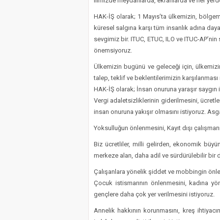
ilimizde meydanlarda, ekranlarda ve her yerd
HAK-İŞ olarak; 1 Mayıs’ta ülkemizin, bölgemi
küresel salgına karşı tüm insanlık adına day
sevgimiz bir. ITUC, ETUC, ILO ve ITUC-AP’nin 
önemsiyoruz.
Ülkemizin bugünü ve geleceği için, ülkemizin 
talep, teklif ve beklentilerimizin karşılanmas
HAK-İŞ olarak; İnsan onuruna yaraşır saygın i
Vergi adaletsizliklerinin giderilmesini, ücret
insan onuruna yakışır olmasını istiyoruz. Asg
Yoksulluğun önlenmesini, Kayıt dışı çalışmanı
Biz ücretliler, milli gelirden, ekonomik büy
merkeze alan, daha adil ve sürdürülebilir bir
Çalışanlara yönelik şiddet ve mobbingin önle
Çocuk istismarının önlenmesini, kadına yön
gençlere daha çok yer verilmesini istiyoruz.
Annelik hakkının korunmasını, kreş ihtiyacını