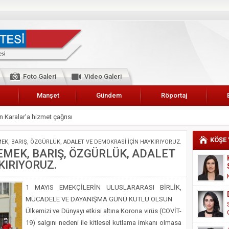
Foto Galeri
Video Galeri
Manşet
Gündem
Röportaj
 Karalar’a hizmet çağrısı
lar Esnaf Odası Başkanı Şefik Arslan
KÖŞE
EK, BARIŞ, ÖZGÜRLÜK, ADALET VE DEMOKRASİ İÇİN HAYKIRIYORUZ.
cel
EMEK, BARIŞ, ÖZGÜRLÜK, ADALET
KIRIYORUZ.
NDE ANNELER TARİH YAZIYORLAR
I
1 MAYIS EMEKÇİLERİN ULUSLARARASI BİRLİK,
erişemeyecekler
MÜCADELE VE DAYANIŞMA GÜNÜ KUTLU OLSUN
A 2019 YILI PAMUK HASADINA BAŞLANDI
Ülkemizi ve Dünyayı etkisi altına Korona virüs (COVİT-
19) salgını nedeni ile kitlesel kutlama imkanı olmasa
kanı Enis Akyürek