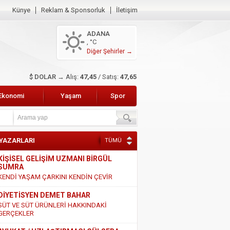
Künye
Reklam & Sponsorluk
İletişim
ADANA
, °C
Diğer Şehirler →
$ DOLAR →
Alış:
47,45
/ Satış:
47,65
Ekonomi
Yaşam
Spor
 YAZARLARI
TÜMÜ
KİŞİSEL GELİŞİM UZMANI BİRGÜL
SUMRA
KENDİ YAŞAM ÇARKINI KENDİN ÇEVİR
DİYETİSYEN DEMET BAHAR
SÜT VE SÜT ÜRÜNLERİ HAKKINDAKİ
GERÇEKLER