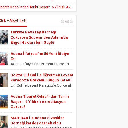
Yeni Teşvik Düzenlemesi ile Adana’da
Adana Ticaret Odası’ndan Tarihi Başarı: 6 Yıldızlı Akreditasyon Gururu!
Yatırımlara Uygulanan Vergisel Avantajlar
Arttırıldı
İÇ HASTALIKLARI UZMANI DR. YUSUF
SONAY
CEL
HABERLER
OBEZİTE: BİR BUZDAĞI
Türkiye Beyazay Derneği
ESTETİSYEN ASİYE UYANIK
Çukurova Şubesinden Adana’da
Medikal Ayak Bakımı
Engel Hakları İçin Güçlü
Farkındalık Konferansı
Türkiye Beyazay Derneği Çukurova
Adana İtfaiyesi’ne 50 Yeni İtfaiye
Şubesinden Adana’da Engel Hakları
Eri
İçin Güçlü Farkındalık Konferansı
Adana İtfaiyesi’ne 50 Yeni İtfaiye Eri
Türkiye Beyazay Derneği Çukurova
Adana Büyükşehir Belediyesi İtfaiye
Şubesi tarafından düzenlenen
Daire Başkanlığı bünyesinde göreve
Doktor Elif Gül ile Öğretmen Levent
“Engellinin Engelli Haklarının Farkında
başlayacak 50 yeni itfaiye eri için
Karagöz’e Görkemli Düğün Töreni
mıyız? Hak Bilinci, Erişilebilirlik ve
yemin töreni düzenlendi. Törene
Elif Gül ile Levent Karagöz’e Görkemli
Toplumsal Farkındalık...
Adana Büyükşehir Belediyesi Başkan
Düğün Töreni Serbest Muhasebeci
Vekili...
Mali Müşavir ve Adana Serbest
Adana Ticaret Odası’ndan Tarihi
Muhasebeci Mali Müşavirler Odası
Başarı: 6 Yıldızlı Akreditasyon
Saymanı Yurdagül Gül ile iş ve mali
Gururu!
müşavirlik camiasının yakından
Adana Ticaret Odası’ndan Tarihi
tanıdığı...
Başarı: 6 Yıldızlı Akreditasyon Gururu!
MAR-DAD ile Adana Sivaslılar
‎ADANA Ticaret Odası (ATO), üyelerine
Derneği kardeş dernek oldu
sunduğu hizmet kalitesini uluslararası