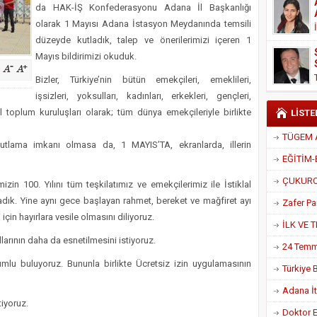
da HAK-İŞ Konfederasyonu Adana İl Başkanlığı
Derneği Başkanı Cennet Çelik
olarak 1 Mayısı Adana İstasyon Meydanında temsili
düzeyde kutladık, talep ve önerilerimizi içeren 1
Mayıs bildirimizi okuduk.
Bizler, Türkiye’nin bütün emekçileri, emeklileri,
işsizleri, yoksulları, kadınları, erkekleri, gençleri,
ivil toplum kuruluşları olarak; tüm dünya emekçileriyle birlikte
LİSTE
kutlama imkanı olmasa da, 1 MAYIS’TA, ekranlarda, illerin
in 100. Yılını tüm teşkilatımız ve emekçilerimiz ile İstiklal
dık. Yine aynı gece başlayan rahmet, bereket ve mağfiret ayı
çin hayırlara vesile olmasını diliyoruz.
rının daha da esnetilmesini istiyoruz.
umlu buluyoruz. Bununla birlikte Ücretsiz izin uygulamasının
Adana İtf
tiyoruz.