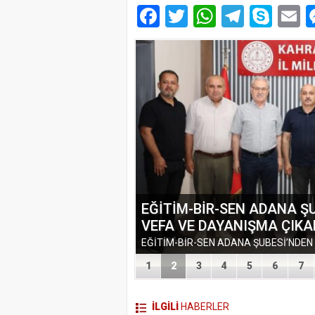
Facebook
Twitter
WhatsAp
Telegr
Sky
E
EĞİTİM-BİR-SEN ADANA 
VEFA VE DAYANIŞMA ÇIK
1
2
3
4
5
6
7
İLGİLİ
HABERLER