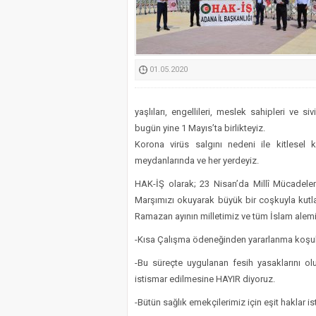
Kimyasallardan Koruma 
01.05.2020
yaşlıları, engellileri, meslek sahipleri ve s
bugün yine 1 Mayıs’ta birlikteyiz.
Korona virüs salgını nedeni ile kitlesel 
meydanlarında ve her yerdeyiz.
HAK-İŞ olarak; 23 Nisan’da Millî Mücadelemiz
Marşımızı okuyarak büyük bir coşkuyla kutla
Ramazan ayının milletimiz ve tüm İslam alemi i
-Kısa Çalışma ödeneğinden yararlanma koşulla
-Bu süreçte uygulanan fesih yasaklarını ol
istismar edilmesine HAYIR diyoruz.
-Bütün sağlık emekçilerimiz için eşit haklar is