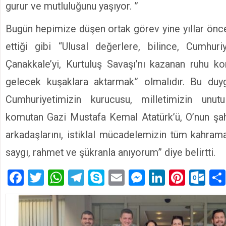
gurur ve mutluluğunu yaşıyor. ”
Bugün hepimize düşen ortak görev yine yıllar önce
ettiği gibi “Ulusal değerlere, bilince, Cumhuri
Çanakkale’yi, Kurtuluş Savaşı’nı kazanan ruhu k
gelecek kuşaklara aktarmak” olmalıdır. Bu duy
Cumhuriyetimizin kurucusu, milletimizin unut
komutan Gazi Mustafa Kemal Atatürk’ü, O’nun şah
arkadaşlarını, istiklal mücadelemizin tüm kahrama
saygı, rahmet ve şükranla anıyorum” diye belirtti.
Facebook
Twitter
WhatsApp
Telegram
Skype
Email
Messenger
LinkedIn
Pinte
Ou