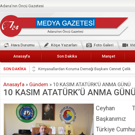
Adana'nın Öncü Gazetesi
Hava Durumu
Köşe Yazarları
Foto Galeri
Vi
Anasayfa
Son Dakika
Manşet
SON DAKİKA
Başkan Güler’den Başkan Karalar’a hizmet çağrısı
Lokantacılar ve Kebapçılar Esnaf Odası Başkanı Şefik A
Anasayfa
»
Gündem
»
10 KASIM ATATÜRK’Ü ANMA GÜNÜ
Hak-İş Abdurrahman Yücel
10 KASIM ATATÜRK’Ü ANMA GÜN
HDP İL BİNASININ ÖNÜNDE ANNELER TARİH YAZIYORL
CEYHAN TİCARET ODASI
Ceyhan Ti
Hainler emellerine asla erişemeyecekler
Başkanımız
BÖLGEMİZ ÇUKUROVA’DA 2019 YILI PAMUK HASADIN
Türkiye Cumhur
İyi Parti Yüreğir İlçe Başkanı Enis Akyürek