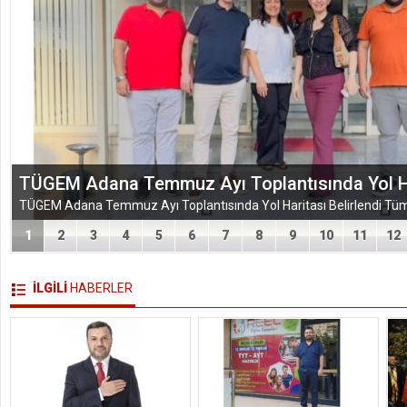
TÜGEM Adana Temmuz Ayı Toplantısında Yol Har
1
2
3
4
5
6
7
8
9
10
11
12
İLGİLİ
HABERLER