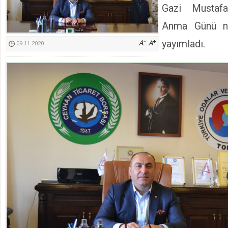
Gazi Mustaf
Kimyasallardan Koruma Derneği Başkanı Cennet Çelik
Anma Günü ne
yayımladı.
09.11.2020