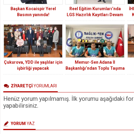
Başkan Kocaispir Yerel
Reel Eğitim Kurumları’nda
İH
Basının yanında!
LGS Hazırlık Kayıtları Devam
Ediyor
Çukurova, YDD ile yaşlılar için
Memur-Sen Adana İl
işbirliği yapacak
Başkanlığı’ndan Toplu Taşıma
Zamlarına Tepki
ZİYARETÇİ
YORUMLARI
Henüz yorum yapılmamış. İlk yorumu aşağıdaki form
yapabilirsiniz.
YORUM
YAZ