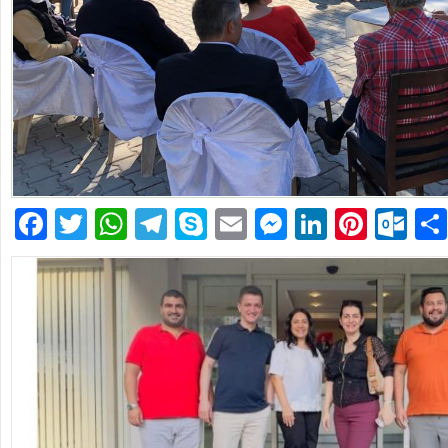
Facebook
Twitter
WhatsApp
Telegram
Skype
Email
Messenger
LinkedIn
Pinte
Ou