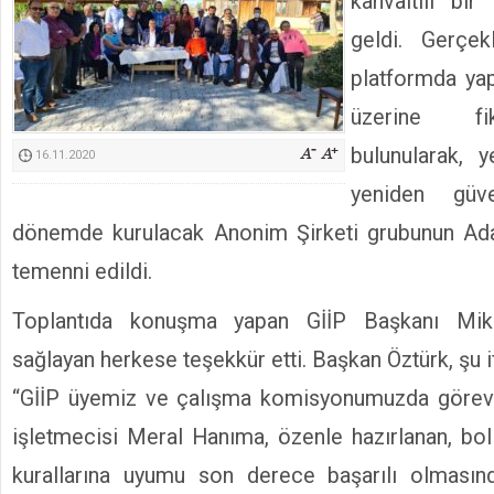
kahvaltılı bir
Kimyasallardan Koruma Derneği Başkanı Cennet Çelik
geldi. Gerçekl
platformda yap
üzerine fik
bulunularak, 
16.11.2020
yeniden güv
dönemde kurulacak Anonim Şirketi grubunun Adan
temenni edildi.
Toplantıda konuşma yapan GİİP Başkanı Mikd
sağlayan herkese teşekkür etti. Başkan Öztürk, şu i
“GİİP üyemiz ve çalışma komisyonumuzda görev a
işletmecisi Meral Hanıma, özenle hazırlanan, bol
kurallarına uyumu son derece başarılı olmasın