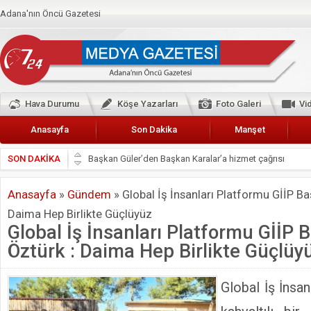
Adana'nın Öncü Gazetesi
Hava Durumu
Köşe Yazarları
Foto Galeri
Vi
Anasayfa
Son Dakika
Manşet
SON DAKİKA
Başkan Güler’den Başkan Karalar’a hizmet çağrısı
Lokantacılar ve Kebapçılar Esnaf Odası Başkanı Şefik A
Anasayfa
»
Gündem
»
Global İş İnsanları Platformu GİİP Ba
Hak-İş Abdurrahman Yücel
Daima Hep Birlikte Güçlüyüz
HDP İL BİNASININ ÖNÜNDE ANNELER TARİH YAZIYORL
Global İş İnsanları Platformu GİİP
CEYHAN TİCARET ODASI
Öztürk : Daima Hep Birlikte Güçlüy
Hainler emellerine asla erişemeyecekler
BÖLGEMİZ ÇUKUROVA’DA 2019 YILI PAMUK HASADIN
Global İş İnsan
İyi Parti Yüreğir İlçe Başkanı Enis Akyürek