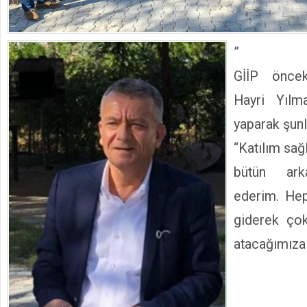
”
GİİP önce
Hayri Yılm
yaparak şunl
“Katılım sa
bütün ark
ederim. Hep 
giderek çok
atacağımıza