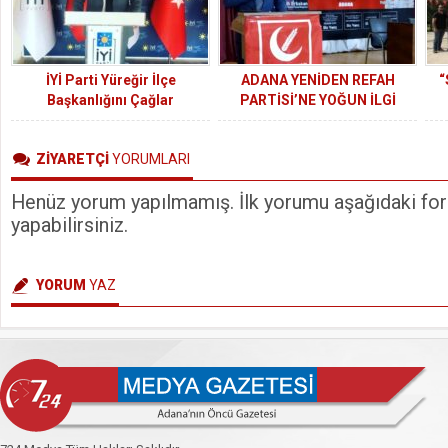
İYİ Parti Yüreğir İlçe
ADANA YENİDEN REFAH
“
Başkanlığını Çağlar
PARTİSİ’NE YOĞUN İLGİ
Kürkçüoğlu kazandı
ZİYARETÇİ
YORUMLARI
Henüz yorum yapılmamış. İlk yorumu aşağıdaki form
yapabilirsiniz.
YORUM
YAZ