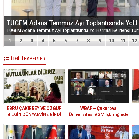
EĞİTİM-BİR-SEN ADANA ŞUBESİ’NDEN KAHR
VEFA VE DAYANIŞMA ÇIKARMASI
1
2
3
4
5
6
7
8
9
10
11
12
İLGİLİ
HABERLER
EBRU ÇAKIRBEY VE ÖZGÜR
WBAF – Çukurova
BİLGİN DÜNYAEVİNE GİRDİ
Üniversitesi AGM İşbirliğinde
Gerçekleştirilen Startup –
Melek Yatırımcı Buluşmaları