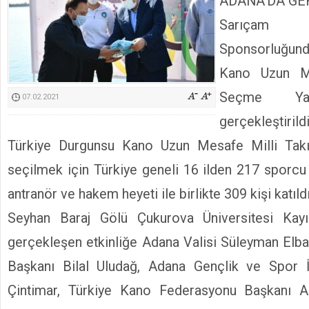
ADANA’DA GE
Kimyasallardan Koruma Derneği Başkanı Cennet Çelik
Sarıçam
Sponsorluğund
Kano Uzun M
Seçme Yarı
07.02.2021
gerçekleştirildi
Türkiye Durgunsu Kano Uzun Mesafe Milli Tak
seçilmek için Türkiye geneli 16 ilden 217 sporcu 
antranör ve hakem heyeti ile birlikte 309 kişi katıldı
Seyhan Baraj Gölü Çukurova Üniversitesi Kayı
gerçekleşen etkinliğe Adana Valisi Süleyman Elb
Başkanı Bilal Uludağ, Adana Gençlik ve Spor 
Çintimar, Türkiye Kano Federasyonu Başkanı A