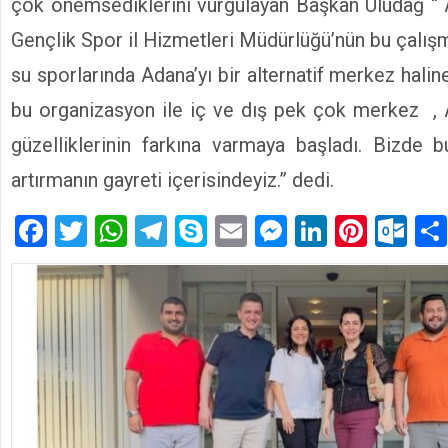
çok önemsediklerini vurgulayan Başkan Uludağ “ 
Gençlik Spor il Hizmetleri Müdürlüğü’nün bu çalış
su sporlarında Adana’yı bir alternatif merkez haline
bu organizasyon ile iç ve dış pek çok merkez , 
güzelliklerinin farkına varmaya başladı. Bizde bu
artırmanın gayreti içerisindeyiz.” dedi.
Facebook
Twitter
WhatsApp
Telegram
Skype
Email
Messenger
LinkedIn
Pinte
Ou