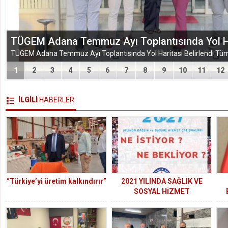
EĞİTİM-BİR-SEN ADANA ŞUBESİ’NDEN KAHR
VEFA VE DAYANIŞMA ÇIKARMASI
1
2
3
4
5
6
7
8
9
10
11
12
İLGİLİ
HABERLER
“Türkiye’yi üretim kalkındırır”
2021 YILINDA SAĞLIK VE
SOSYAL HİZMET
ÇALIŞANLARI NE İSTİYOR NE
BEKLİYOR?