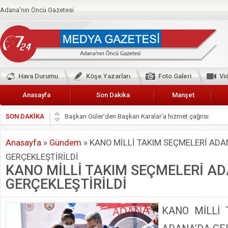
Adana'nın Öncü Gazetesi
Hava Durumu
Köşe Yazarları
Foto Galeri
Vi
Anasayfa
Son Dakika
Manşet
SON DAKİKA
Başkan Güler’den Başkan Karalar’a hizmet çağrısı
Lokantacılar ve Kebapçılar Esnaf Odası Başkanı Şefik A
Anasayfa
»
Gündem
»
KANO MİLLİ TAKIM SEÇMELERİ ADA
Hak-İş Abdurrahman Yücel
GERÇEKLEŞTİRİLDİ
HDP İL BİNASININ ÖNÜNDE ANNELER TARİH YAZIYORL
KANO MİLLİ TAKIM SEÇMELERİ A
CEYHAN TİCARET ODASI
GERÇEKLEŞTİRİLDİ
Hainler emellerine asla erişemeyecekler
BÖLGEMİZ ÇUKUROVA’DA 2019 YILI PAMUK HASADIN
KANO MİLLİ 
İyi Parti Yüreğir İlçe Başkanı Enis Akyürek