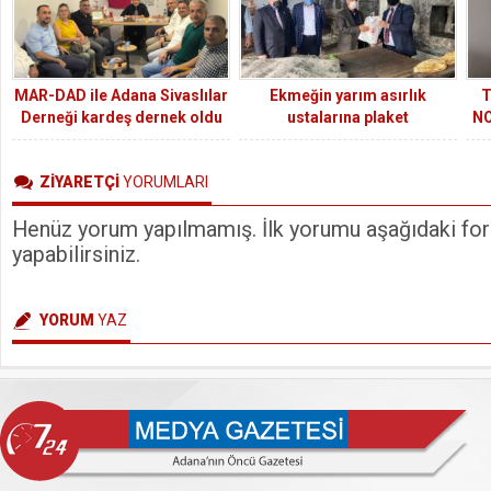
MAR-DAD ile Adana Sivaslılar
Ekmeğin yarım asırlık
T
Derneği kardeş dernek oldu
ustalarına plaket
NO
Ç
ZİYARETÇİ
YORUMLARI
Henüz yorum yapılmamış. İlk yorumu aşağıdaki form
yapabilirsiniz.
YORUM
YAZ