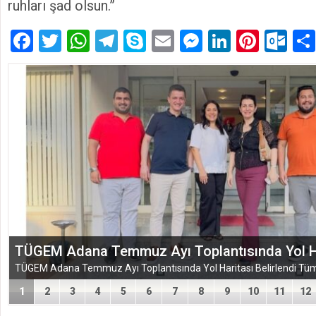
ruhları şad olsun.”
Facebook
Twitter
WhatsApp
Telegram
Skype
Email
Messenger
LinkedIn
Pinte
Ou
EĞİTİM-BİR-SEN ADANA ŞUBESİ’NDEN KAHR
VEFA VE DAYANIŞMA ÇIKARMASI
1
2
3
4
5
6
7
8
9
10
11
12