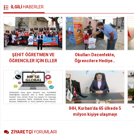
İLGİLİ
HABERLER
ŞEHİT ÖĞRETMEN VE
Okulları Dezenfekte,
ÖĞRENCİLER İÇİN ELLER
Öğrencilere Hediye…
SEMAYA YÜKSELDİ
İHH, Kurban’da 65 ülkede 5
milyon kişiye ulaşmayı
hedefliyor
ZİYARETÇİ
YORUMLARI