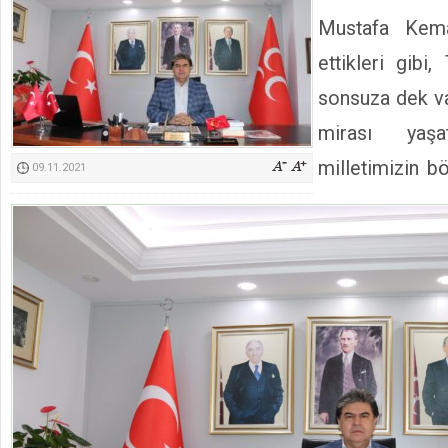
Kimyasallardan Koruma Derneği Başkanı Cennet Çelik
Mustafa Kema
ettikleri gibi
sonsuza dek var
mirası yaşa
milletimizin b
09.11.2021