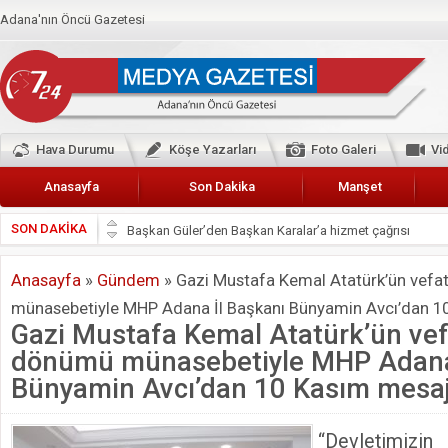
Adana'nın Öncü Gazetesi
Hava Durumu
Köşe Yazarları
Foto Galeri
Vi
Anasayfa
Son Dakika
Manşet
SON DAKİKA
Başkan Güler’den Başkan Karalar’a hizmet çağrısı
Lokantacılar ve Kebapçılar Esnaf Odası Başkanı Şefik A
Anasayfa
»
Gündem
»
Gazi Mustafa Kemal Atatürk’ün vefat
Hak-İş Abdurrahman Yücel
münasebetiyle MHP Adana İl Başkanı Bünyamin Avcı’dan 1
HDP İL BİNASININ ÖNÜNDE ANNELER TARİH YAZIYORL
Gazi Mustafa Kemal Atatürk’ün vefa
CEYHAN TİCARET ODASI
dönümü münasebetiyle MHP Adana 
Hainler emellerine asla erişemeyecekler
Bünyamin Avcı’dan 10 Kasım mesa
BÖLGEMİZ ÇUKUROVA’DA 2019 YILI PAMUK HASADIN
“Devletimiz
İyi Parti Yüreğir İlçe Başkanı Enis Akyürek