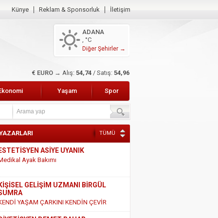
Künye
Reklam & Sponsorluk
İletişim
ADANA
, °C
Diğer Şehirler →
€ EURO →
Alış:
54,74
/ Satış:
54,96
Ekonomi
Yaşam
Spor
 YAZARLARI
TÜMÜ
KİŞİSEL GELİŞİM UZMANI BİRGÜL
SUMRA
KENDİ YAŞAM ÇARKINI KENDİN ÇEVİR
DİYETİSYEN DEMET BAHAR
SÜT VE SÜT ÜRÜNLERİ HAKKINDAKİ
GERÇEKLER