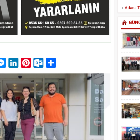
GÜN
p
am
pe
mail
Messenger
LinkedIn
Pinterest
Outlook.com
Paylaş