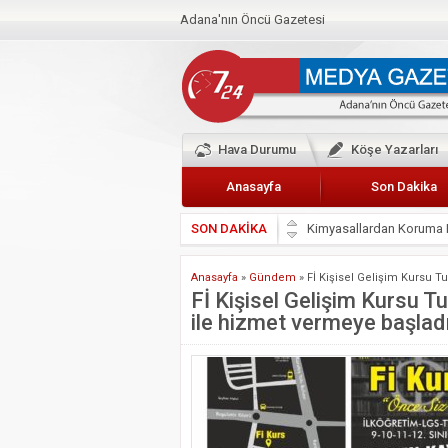
Adana'nın Öncü Gazetesi
Hava Durumu
Köşe Yazarları
Anasayfa
Son Dakika
SON DAKİKA
Başkan Güler’den Başkan
Lokantacılar ve Kebapçı
Anasayfa
»
Gündem
»
Fİ Kişisel Gelişim Kursu T
Hak-İş Abdurrahman Yü
Fİ Kişisel Gelişim Kursu T
ile hizmet vermeye başlad
HDP İL BİNASININ ÖNÜ
CEYHAN TİCARET ODAS
Hainler emellerine asla 
BÖLGEMİZ ÇUKUROVA’D
İyi Parti Yüreğir İlçe Baş