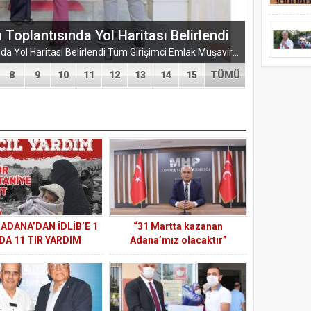
plantısında Yol Haritası Belirlendi
TÜGEM Adana Temmuz Ayı Toplantısında Yol Haritası Belirlendi Tüm Girişimci Emlak Müşavirleri Derneği (TÜGEM) Adana İl Temsilciliği, Temmuz Ayı Temsilcilik...
8
9
10
11
12
13
14
15
TÜMÜ
 ADANA’DAN İDLİB’E 1
“31 Martta kazanan
DA 11 TIR YARDIM
Adana’mız olacaktır”
GÖNDERDİ