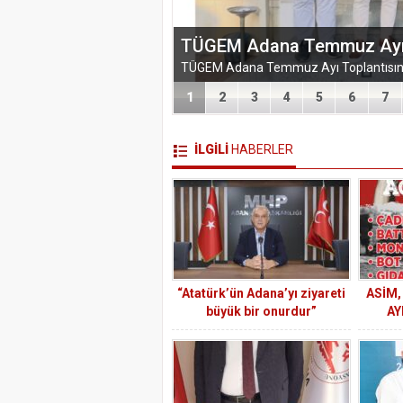
TÜGEM Adana Temmuz Ayı To
1
2
3
4
5
6
7
İLGİLİ
HABERLER
“Atatürk’ün Adana’yı ziyareti
ASİM,
büyük bir onurdur”
AY