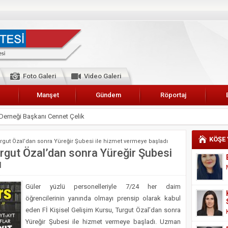
Foto Galeri
Video Galeri
Manşet
Gündem
Röportaj
 Karalar’a hizmet çağrısı
lar Esnaf Odası Başkanı Şefik Arslan
KÖŞE
urgut Özal’dan sonra Yüreğir Şubesi ile hizmet vermeye başladı
cel
urgut Özal’dan sonra Yüreğir Şubesi
ı
NDE ANNELER TARİH YAZIYORLAR
I
Güler yüzlü personelleriyle 7/24 her daim
erişemeyecekler
öğrencilerinin yanında olmayı prensip olarak kabul
A 2019 YILI PAMUK HASADINA BAŞLANDI
eden Fİ Kişisel Gelişim Kursu, Turgut Özal’dan sonra
Yüreğir Şubesi ile hizmet vermeye başladı. Uzman
kanı Enis Akyürek