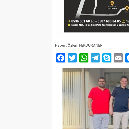
Haber : Özlem PEKDURANER
Facebook
Twitter
WhatsAp
Telegr
Sky
E