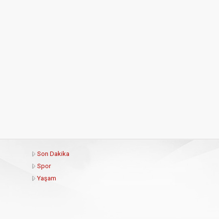
Son Dakika
Spor
Yaşam