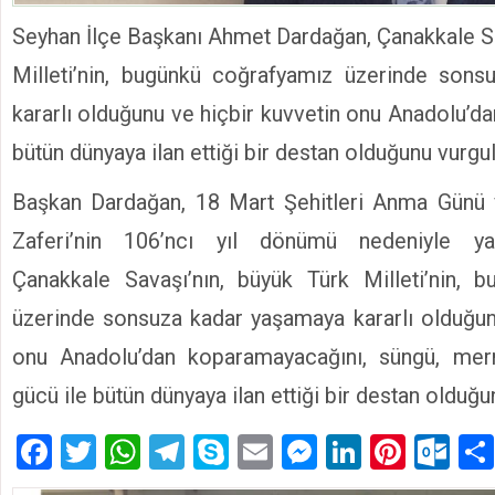
Seyhan İlçe Başkanı Ahmet Dardağan, Çanakkale Sa
Milleti’nin, bugünkü coğrafyamız üzerinde son
kararlı olduğunu ve hiçbir kuvvetin onu Anadolu’d
bütün dünyaya ilan ettiği bir destan olduğunu vurgul
Başkan Dardağan, 18 Mart Şehitleri Anma Günü
Zaferi’nin 106’ncı yıl dönümü nedeniyle ya
Çanakkale Savaşı’nın, büyük Türk Milleti’nin, 
üzerinde sonsuza kadar yaşamaya kararlı olduğun
onu Anadolu’dan koparamayacağını, süngü, me
gücü ile bütün dünyaya ilan ettiği bir destan olduğun
Facebook
Twitter
WhatsApp
Telegram
Skype
Email
Messenger
LinkedIn
Pinte
Ou