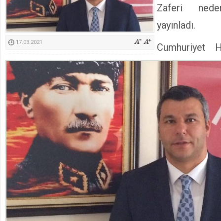
Zaferi nede
Kimyasallardan Koruma Derneği Başkanı Cennet Çelik
yayınladı.
17.03.2021
Cumhuriyet H