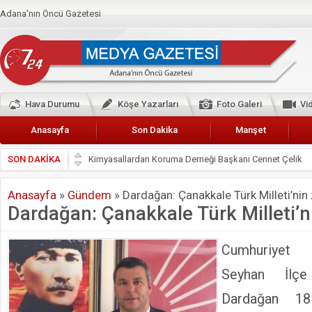
Adana'nın Öncü Gazetesi
Hava Durumu
Köşe Yazarları
Foto Galeri
Vi
Anasayfa
Son Dakika
Manşet
SON DAKİKA
Başkan Güler’den Başkan Karalar’a hizmet çağrısı
Lokantacılar ve Kebapçılar Esnaf Odası Başkanı Şefik A
Anasayfa
»
Gündem
»
Dardağan: Çanakkale Türk Milleti’nin 
Hak-İş Abdurrahman Yücel
Dardağan: Çanakkale Türk Milleti’ni
HDP İL BİNASININ ÖNÜNDE ANNELER TARİH YAZIYORL
CEYHAN TİCARET ODASI
Cumhuriyet 
Hainler emellerine asla erişemeyecekler
Seyhan İlç
BÖLGEMİZ ÇUKUROVA’DA 2019 YILI PAMUK HASADIN
Dardağan 18
İyi Parti Yüreğir İlçe Başkanı Enis Akyürek