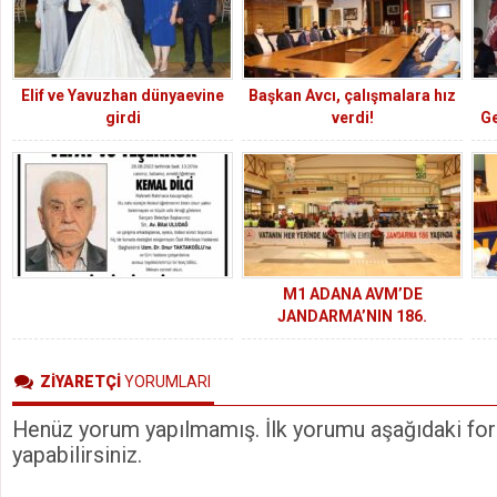
Elif ve Yavuzhan dünyaevine
Başkan Avcı, çalışmalara hız
girdi
verdi!
Ge
M1 ADANA AVM’DE
JANDARMA’NIN 186.
KURULUŞ YILDÖNÜMÜ
KUTLANDI
ZİYARETÇİ
YORUMLARI
Henüz yorum yapılmamış. İlk yorumu aşağıdaki form
yapabilirsiniz.