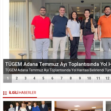
TÜGEM Adana Temmuz Ayı Toplantısında Yol Har
1
2
3
4
5
6
7
8
9
10
11
12
İLGİLİ
HABERLER