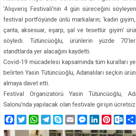
‘Alışveriş Festivali’nin 4 gün süreceğini söyleye
festival portföyünde ünlü markaların; ‘kadın giyim, 
çanta, aksesuar, eşarp, şal ve tesettür giyim’ ür
söyledi. Tütüncüoğlu, ürünlerin yüzde 70’le
standtlarda yer alacağını kaydetti.
Covid-19 mücadelesi kapsamında tüm kuralları yeri
belirten Yasin Tütüncüoğlu, Adanalıları seçkin ürünl
almaya davet etti.
Festival Organizatörü Yasin Tütüncüoğlu, A
Salonu’nda yapılacak olan festivale girişin ücretsiz
Facebook
Twitter
WhatsApp
Telegram
Skype
Email
Messenger
LinkedIn
Pinte
Ou