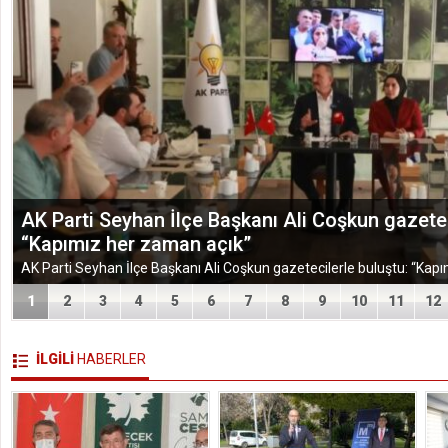
AK Parti Seyhan İlçe Başkanı Ali Coşkun gazetec
“Kapımız her zaman açık”
1
2
3
4
5
6
7
8
9
10
11
12
İLGİLİ
HABERLER