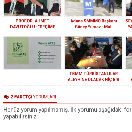
PROF.DR. AHMET
Adana SMMMO Başkanı
SEY
DAVUTOĞLU : “SEÇİME
Güney Yılmaz : Mali
Y
HAZIRIZ”
Müşavirlerin de teşviklerden
yararlandırılmasını istiyoruz.
TBMM TÜRKİSTANLILAR
ALEYHİNE OLACAK HİÇ BİR
ANLAŞMAYA İMZA
ATMAMALIDIR!
ZİYARETÇİ
YORUMLARI
Henüz yorum yapılmamış. İlk yorumu aşağıdaki form
yapabilirsiniz.