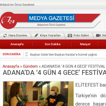
Adana'nın Öncü Gazetesi
Hava Durumu
Köşe Yazarları
Foto Galeri
Vi
Anasayfa
Son Dakika
Manşet
SON DAKİKA
Başkan Güler’den Başkan Karalar’a hizmet çağrısı
Lokantacılar ve Kebapçılar Esnaf Odası Başkanı Şefik A
Anasayfa
»
Gündem
»
ADANA’DA ‘4 GÜN 4 GECE’ FESTİVA
Hak-İş Abdurrahman Yücel
ADANA’DA ‘4 GÜN 4 GECE’ FESTİ
HDP İL BİNASININ ÖNÜNDE ANNELER TARİH YAZIYORL
CEYHAN TİCARET ODASI
ELİTEFEST baş
Hainler emellerine asla erişemeyecekler
Türkiye’nin d
BÖLGEMİZ ÇUKUROVA’DA 2019 YILI PAMUK HASADIN
derece başarıl
İyi Parti Yüreğir İlçe Başkanı Enis Akyürek