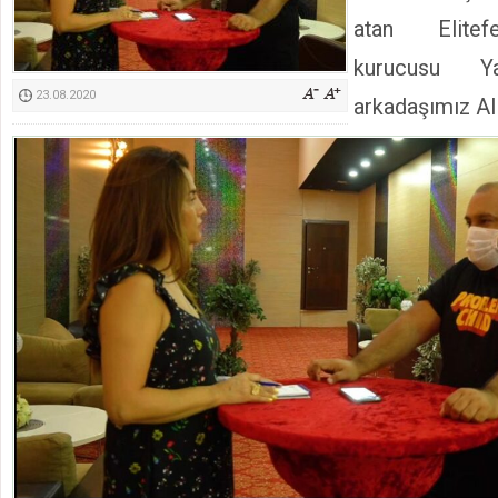
Kimyasallardan Koruma Derneği Başkanı Cennet Çelik
atan Elitef
kurucusu Ya
23.08.2020
arkadaşımız Al