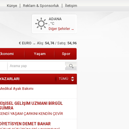
Künye
Reklam & Sponsorluk
İletişim
ADANA
, °C
Diğer Şehirler →
$ DOLAR →
Alış:
47,49
/ Satış:
47,68
Ekonomi
Yaşam
Spor
 YAZARLARI
TÜMÜ
KİŞİSEL GELİŞİM UZMANI BİRGÜL
SUMRA
KENDİ YAŞAM ÇARKINI KENDİN ÇEVİR
DİYETİSYEN DEMET BAHAR
SÜT VE SÜT ÜRÜNLERİ HAKKINDAKİ
GERÇEKLER