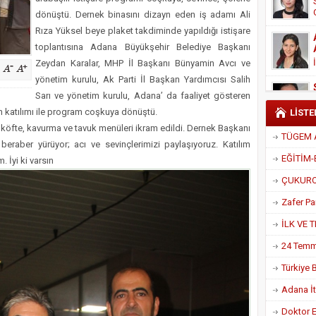
Derneği Başkanı Cennet Çelik
dönüştü. Dernek binasını dizayn eden iş adamı Ali
Rıza Yüksel beye plaket takdiminde yapıldığı istişare
toplantısına Adana Büyükşehir Belediye Başkanı
Zeydan Karalar, MHP İl Başkanı Bünyamin Avcı ve
yönetim kurulu, Ak Parti İl Başkan Yardımcısı Salih
Sarı ve yönetim kurulu, Adana’ da faaliyet gösteren
in katılımı ile program coşkuya dönüştü.
LİSTE
öfte, kavurma ve tavuk menüleri ikram edildi. Dernek Başkanı
beraber yürüyor; acı ve sevinçlerimizi paylaşıyoruz. Katılım
 İyi ki varsın
Adana İtf