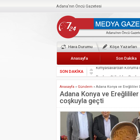
Adana'nın Öncü Gazetesi
Hava Durumu
Köşe Yazarları
Anasayfa
Son Dakika
SON DAKİKA
Başkan Güler’den Başkan
Lokantacılar ve Kebapçı
Anasayfa
»
Gündem
»
Adana Konya ve Ereğlililer 
Hak-İş Abdurrahman Yü
Adana Konya ve Ereğlililer 
coşkuyla geçti
HDP İL BİNASININ ÖNÜ
CEYHAN TİCARET ODAS
Hainler emellerine asla 
BÖLGEMİZ ÇUKUROVA’D
İyi Parti Yüreğir İlçe Baş