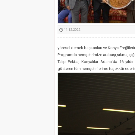
Kimyasallardan Koruma 
11.12.2022
yöresel dernek başkanları ve Konya Ereğliler
Programda hemşehrimize arabaşı,sıkma, çiğ k
Talip Pektaş Konyalılar Adana’da 16 yıldır 
gösteren tüm hemşehrilerime teşekkür ederim.