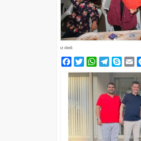
ız dedi.
Facebook
Twitter
WhatsAp
Telegr
Sky
E