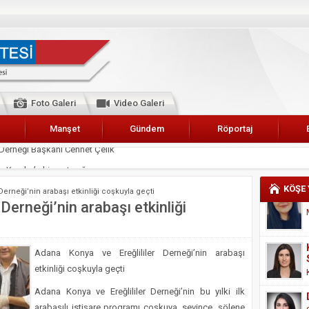
Foto Galeri
Video Galeri
Manşet
Gündem
Röportaj
 Karalar’a hizmet çağrısı
lar Esnaf Odası Başkanı Şefik Arslan
KÖŞE
Derneği’nin arabaşı etkinliği coşkuyla geçti
cel
Derneği’nin arabaşı etkinliği
NDE ANNELER TARİH YAZIYORLAR
I
Adana Konya ve Ereğlililer Derneği’nin arabaşı
erişemeyecekler
etkinliği coşkuyla geçti
A 2019 YILI PAMUK HASADINA BAŞLANDI
Adana Konya ve Ereğlililer Derneği’nin bu yılki ilk
kanı Enis Akyürek
arabaşılı istişare programı coşkuya, sevince, şölene