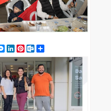
p
am
pe
mail
Messenger
LinkedIn
Pinterest
Outlook.com
Paylaş