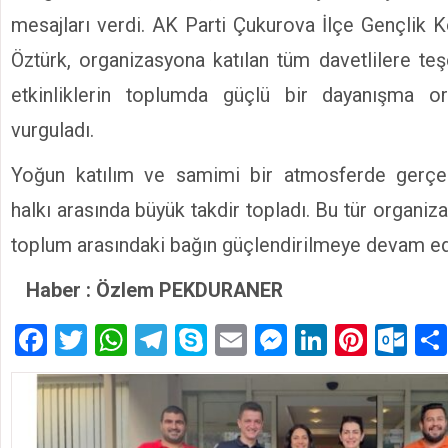
mesajları verdi. AK Parti Çukurova İlçe Gençlik K
Öztürk, organizasyona katılan tüm davetlilere te
etkinliklerin toplumda güçlü bir dayanışma o
vurguladı.
Yoğun katılım ve samimi bir atmosferde gerçekl
halkı arasında büyük takdir topladı. Bu tür organiza
toplum arasındaki bağın güçlendirilmeye devam edi
Haber : Özlem PEKDURANER
Facebook
Twitter
WhatsApp
Telegram
Skype
Email
Messenger
LinkedIn
Pinte
Ou