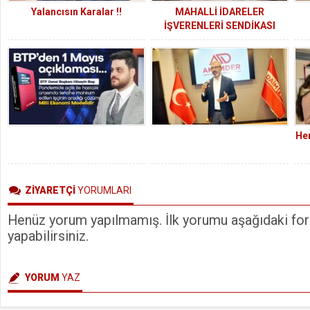
Yalancısın Karalar !!
MAHALLİ İDARELER
İŞVERENLERİ SENDİKASI
GENİŞLETİLMİŞ YÖNETİM
KURULU TOPLANTISI
ADANA’DA
GERÇEKLEŞTİRİLDİ
He
ZİYARETÇİ
YORUMLARI
Henüz yorum yapılmamış. İlk yorumu aşağıdaki form
yapabilirsiniz.
YORUM
YAZ