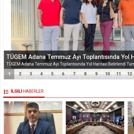
EĞİTİM-BİR-SEN ADANA ŞUBESİ’NDEN KAHR
VEFA VE DAYANIŞMA ÇIKARMASI
1
2
3
4
5
6
7
8
9
10
11
12
İLGİLİ
HABERLER