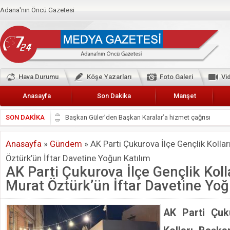
Adana'nın Öncü Gazetesi
Hava Durumu
Köşe Yazarları
Foto Galeri
Vi
Anasayfa
Son Dakika
Manşet
SON DAKİKA
Başkan Güler’den Başkan Karalar’a hizmet çağrısı
Lokantacılar ve Kebapçılar Esnaf Odası Başkanı Şefik A
Anasayfa
»
Gündem
»
AK Parti Çukurova İlçe Gençlik Kolla
Hak-İş Abdurrahman Yücel
Öztürk’ün İftar Davetine Yoğun Katılım
HDP İL BİNASININ ÖNÜNDE ANNELER TARİH YAZIYORL
AK Parti Çukurova İlçe Gençlik Koll
CEYHAN TİCARET ODASI
Murat Öztürk’ün İftar Davetine Yoğ
Hainler emellerine asla erişemeyecekler
BÖLGEMİZ ÇUKUROVA’DA 2019 YILI PAMUK HASADIN
AK Parti Çu
İyi Parti Yüreğir İlçe Başkanı Enis Akyürek