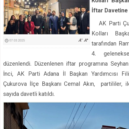
Kolları Başka
Kimyasallardan Koruma Derneği Başkanı Cennet Çelik
İftar Davetine
AK Parti Çu
Kolları Baş
07.03.2025
tarafından Ram
4. geleneks
düzenlendi. Düzenlenen iftar programına Seyh
İnci, AK Parti Adana İl Başkan Yardımcısı Fi
Çukurova İlçe Başkanı Cemal Akın, partililer, i
sayıda davetli katıldı.