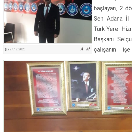
Kimyasallardan Koruma Derneği Başkanı Cennet Çelik
başlayan, 2 d
Sen Adana İl t
Türk Yerel Hi
Başkanı Selçu
çalışanın iş
27.12.2020