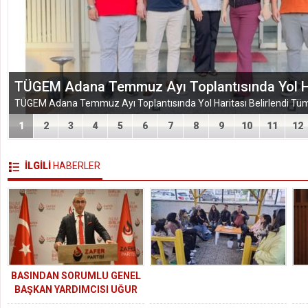
EĞİTİM-BİR-SEN ADANA ŞUBESİ’NDEN KAHR
VEFA VE DAYANIŞMA ÇIKARMASI
1
2
3
4
5
6
7
8
9
10
11
12
İLGİLİ
HABERLER
BASINDAN SORUMLU GENEL
BAŞKAN YARDIMCISI UĞUR
BATUR’A SUÇ DUYURUSU