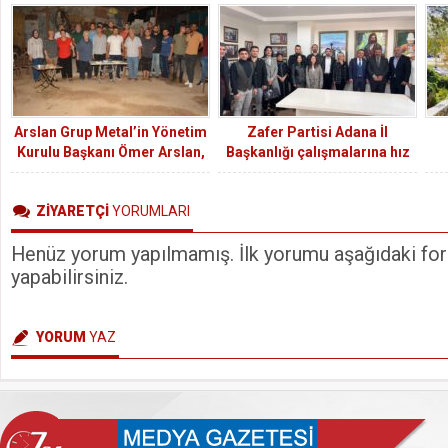
Arslan Grup Metal’in Yönetim
Zafer Partisi Adana İl
Kurulu Başkanı Ömer Arslan,
Başkanlığı çalışmalarına hız
güçlü projelerle Ceyhan’da
kesmeden devam ediyor
siyasi arenada gelecek
ZİYARETÇİ
YORUMLARI
vadediyor.
Henüz yorum yapılmamış. İlk yorumu aşağıdaki form
yapabilirsiniz.
YORUM
YAZ