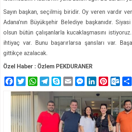
Sayın başkan, seçilmiş biridir. Oy veren vardır v
Adana’nın Büyükşehir Belediye başkanıdır. Siyasi
olsun bütün çalışanlarla kucaklaşmasını istiyoruz
ihtiyaç var. Bunu başarırlarsa şansları var. Baş
gittikçe azalacak.
Özel Haber : Özlem PEKDURANER
Facebook
Twitter
WhatsApp
Telegram
Skype
Email
Messenger
LinkedIn
Pinte
Ou