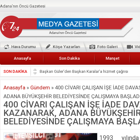
Adana'nın Öncü Gazetesi
Hava Durumu
Köşe Yazarları
Foto Galeri
Vi
Anasayfa
Son Dakika
Manşet
SON DAKİKA
Başkan Güler’den Başkan Karalar’a hizmet çağrısı
Lokantacılar ve Kebapçılar Esnaf Odası Başkanı Şefik A
Anasayfa
»
Gündem
»
400 CİVARI ÇALIŞAN İŞE İADE DAVA
Hak-İş Abdurrahman Yücel
ADANA BÜYÜKŞEHİR BELEDİYESİNDE ÇALIŞMAYA BAŞLADI
HDP İL BİNASININ ÖNÜNDE ANNELER TARİH YAZIYORL
400 CİVARI ÇALIŞAN İŞE İADE DAV
CEYHAN TİCARET ODASI
KAZANARAK, ADANA BÜYÜKŞEHİ
Hainler emellerine asla erişemeyecekler
BELEDİYESİNDE ÇALIŞMAYA BAŞLA
BÖLGEMİZ ÇUKUROVA’DA 2019 YILI PAMUK HASADIN
1993 yılınd
İyi Parti Yüreğir İlçe Başkanı Enis Akyürek