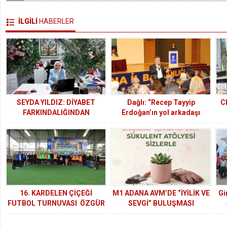
İLGİLİ
HABERLER
SEYDA YILDIZ: DİYABET
Dağlı: “Recep Tayyip
C
FARKINDALIĞINDAN
Erdoğan’ın yol arkadaşı
ENGELSİZ YAŞAMA UZANAN
olmak kolay değil…”
Ol
GÜÇLÜ BİR MÜCADELE
16. KARDELEN ÇİÇEĞİ
M1 ADANA AVM’DE “İYİLİK VE
Gi
FUTBOL TURNUVASI ÖZGÜR
SEVGİ” BULUŞMASI
GAZZE TEMASIYLA BAŞLADI