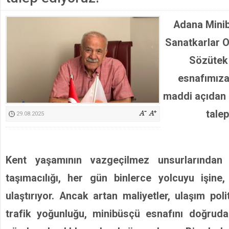
Kimyasallardan Koruma Derneği Başkanı Cennet Çelik
Adana Minib
Sanatkarlar O
Sözütek
esnafımıza
maddi açıdan 
talep
29.08.2025
Kent yaşamının vazgeçilmez unsurlarından 
taşımacılığı, her gün binlerce yolcuyu işine
ulaştırıyor. Ancak artan maliyetler, ulaşım polit
trafik yoğunluğu, minibüsçü esnafını doğruda