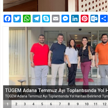
Facebook
Twitter
WhatsApp
Telegram
Skype
Email
Messenger
LinkedIn
Pinte
Ou
EĞİTİM-BİR-SEN ADANA ŞUBESİ’NDEN KAHR
VEFA VE DAYANIŞMA ÇIKARMASI
1
2
3
4
5
6
7
8
9
10
11
12