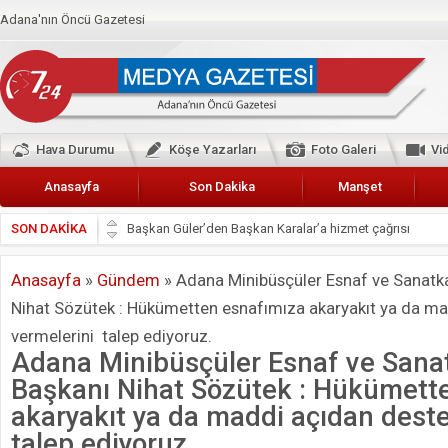
Adana'nın Öncü Gazetesi
Hava Durumu
Köşe Yazarları
Foto Galeri
Vi
Anasayfa
Son Dakika
Manşet
SON DAKİKA
Başkan Güler’den Başkan Karalar’a hizmet çağrısı
Lokantacılar ve Kebapçılar Esnaf Odası Başkanı Şefik A
Anasayfa
»
Gündem
»
Adana Minibüsçüler Esnaf ve Sanatka
Hak-İş Abdurrahman Yücel
Nihat Sözütek : Hükümetten esnafımıza akaryakıt ya da ma
HDP İL BİNASININ ÖNÜNDE ANNELER TARİH YAZIYORL
vermelerini talep ediyoruz.
CEYHAN TİCARET ODASI
Adana Minibüsçüler Esnaf ve Sanat
Hainler emellerine asla erişemeyecekler
Başkanı Nihat Sözütek : Hükümett
akaryakıt ya da maddi açıdan dest
BÖLGEMİZ ÇUKUROVA’DA 2019 YILI PAMUK HASADIN
talep ediyoruz.
İyi Parti Yüreğir İlçe Başkanı Enis Akyürek