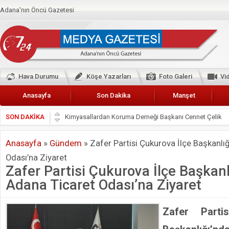
Adana'nın Öncü Gazetesi
Hava Durumu
Köşe Yazarları
Foto Galeri
Vi
Anasayfa
Son Dakika
Manşet
SON DAKİKA
Başkan Güler’den Başkan Karalar’a hizmet çağrısı
Lokantacılar ve Kebapçılar Esnaf Odası Başkanı Şefik A
Anasayfa
»
Gündem
»
Zafer Partisi Çukurova İlçe Başkanlı
Hak-İş Abdurrahman Yücel
Odası’na Ziyaret
HDP İL BİNASININ ÖNÜNDE ANNELER TARİH YAZIYORL
Zafer Partisi Çukurova İlçe Başkan
CEYHAN TİCARET ODASI
Adana Ticaret Odası’na Ziyaret
Hainler emellerine asla erişemeyecekler
BÖLGEMİZ ÇUKUROVA’DA 2019 YILI PAMUK HASADIN
Zafer Parti
İyi Parti Yüreğir İlçe Başkanı Enis Akyürek