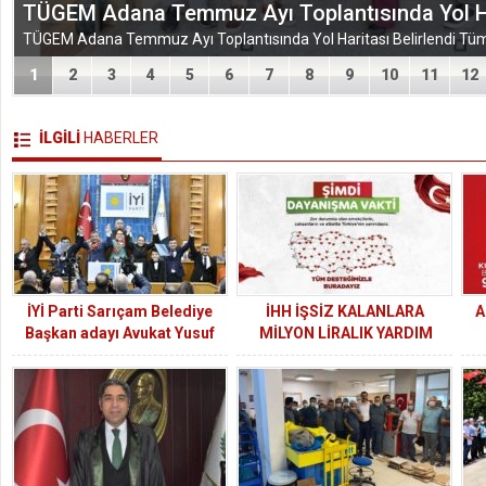
TÜGEM Adana Temmuz Ayı Toplantısında Yol Har
1
2
3
4
5
6
7
8
9
10
11
12
İLGİLİ
HABERLER
İYİ Parti Sarıçam Belediye
İHH İŞSİZ KALANLARA
A
Başkan adayı Avukat Yusuf
MİLYON LİRALIK YARDIM
Özer oldu
PAKETİNİ AÇIKLADI