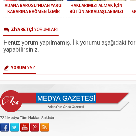
ADANA BAROSU’NDAN YARGI
HAKLARIMIZI ALMAK İÇİN
KARARINA RAĞMEN İZMİR
BÜTÜN ARKADAŞLARIMIZI
G
BAROSUNUN GENEL
SENDİKAMIZ ÇATISI ALTINDA
ME
KURULUNUN
OLMAYA DAVET EDİYORUZ.
ZİYARETÇİ
YORUMLARI
ENGELLENMESİNE TEPKİ.
Henüz yorum yapılmamış. İlk yorumu aşağıdaki form
yapabilirsiniz.
YORUM
YAZ
724 Medya Tüm Hakları Saklıdır.