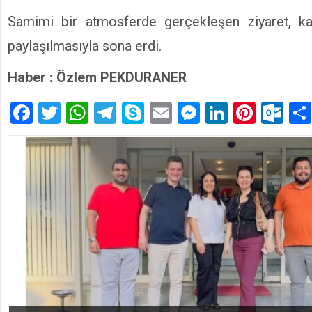
Samimi bir atmosferde gerçekleşen ziyaret, karşı
paylaşılmasıyla sona erdi.
Haber : Özlem PEKDURANER
Facebook
Twitter
WhatsApp
Telegram
Skype
Email
Messenger
LinkedIn
Pinte
Ou