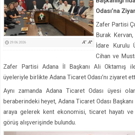
Başkanlığı’n
Kimyasallardan Koruma Derneği Başkanı Cennet Çelik
Odası’na Ziya
Zafer Partisi 
Burak Kervan, 
29.06.2026
İdare Kurulu 
Cihan ve Mus
Zafer Partisi Adana İl Başkanı Ali Oktamış il
üyeleriyle birlikte Adana Ticaret Odası’nı ziyaret ett
Aynı zamanda Adana Ticaret Odası üyesi ola
beraberindeki heyet, Adana Ticaret Odası Başkanı 
araya gelerek kent ekonomisi, ticaret hayatı ve 
görüş alışverişinde bulundu.