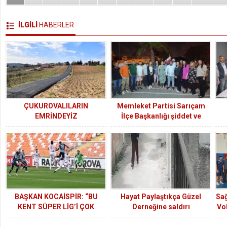
İLGİLİ
HABERLER
ÇUKUROVALILARIN
Memleket Partisi Sarıçam
EMRİNDEYİZ
İlçe Başkanlığı şiddet ve
uyuşturucu ile mücadele
ediyor
BAŞKAN KOCAİSPİR: “BU
Hayat Paylaştıkça Güzel
Sağ
KENT SÜPER LİG’İ ÇOK
Derneğine saldırı
Vol
ÖZLEDİ”