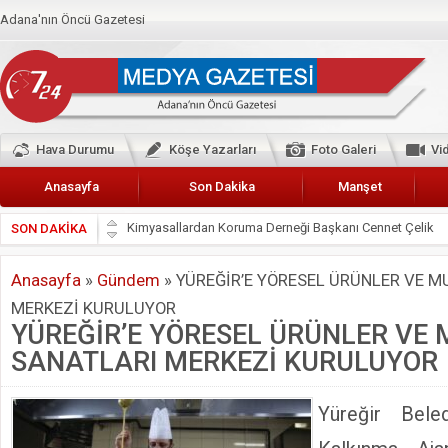
Adana'nın Öncü Gazetesi
Hava Durumu
Köşe Yazarları
Foto Galeri
Vi
Anasayfa
Son Dakika
Manşet
SON DAKİKA
Başkan Güler’den Başkan Karalar’a hizmet çağrısı
Lokantacılar ve Kebapçılar Esnaf Odası Başkanı Şefik A
Anasayfa
»
Gündem
»
YÜREĞİR’E YÖRESEL ÜRÜNLER VE M
Hak-İş Abdurrahman Yücel
MERKEZİ KURULUYOR
HDP İL BİNASININ ÖNÜNDE ANNELER TARİH YAZIYORL
YÜREĞİR’E YÖRESEL ÜRÜNLER VE
CEYHAN TİCARET ODASI
SANATLARI MERKEZİ KURULUYOR
Hainler emellerine asla erişemeyecekler
BÖLGEMİZ ÇUKUROVA’DA 2019 YILI PAMUK HASADIN
Yüreğir Beled
İyi Parti Yüreğir İlçe Başkanı Enis Akyürek