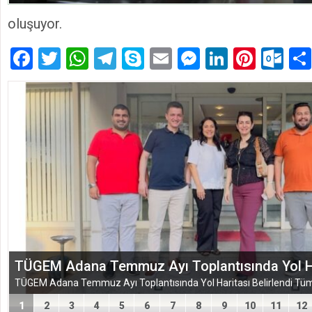
oluşuyor.
Facebook
Twitter
WhatsApp
Telegram
Skype
Email
Messenger
LinkedIn
Pinte
Ou
TÜGEM Adana Temmuz Ayı Toplantısında Yol Har
1
2
3
4
5
6
7
8
9
10
11
12