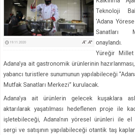
Kalkınma Aja
Kimyasallardan Koruma Derneği Başkanı Cennet Çelik
Teknoloji Ba
‘Adana Yörese
Sanatları M
onaylandı. 
19.11.2020
Yüreğir Millet
Adana’ya ait gastronomik ürünlerinin hazırlanması, 
yabancı turistlere sunumunun yapılabileceği “Adan
Mutfak Sanatları Merkezi” kurulacak.
Adana’ya ait ürünlerin gelecek kuşaklara as
aktarılarak yaşatılması hedeflenen proje ile kad
işletebileceği, Adana’nın yöresel ürünleri ile el 
sergi ve satışının yapılabileceği otantik taş kapla