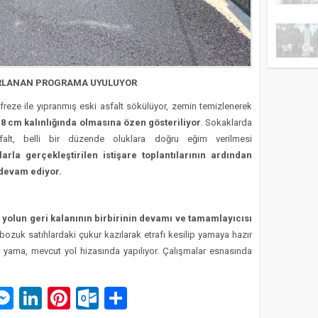
IRLANAN PROGRAMA UYULUYOR
i freze ile yıpranmış eski asfalt sökülüyor, zemin temizlenerek
 8 cm kalınlığında olmasına özen gösteriliyor
. Sokaklarda
alt, belli bir düzende oluklara doğru eğim verilmesi
arla gerçekleştirilen istişare toplantılarının ardından
devam ediyor.
yolun geri kalanının birbirinin devamı ve tamamlayıcısı
bozuk satıhlardaki çukur kazılarak etrafı kesilip yamaya hazır
a yama, mevcut yol hizasında yapılıyor. Çalışmalar esnasında
p
am
pe
mail
Messenger
LinkedIn
Pinterest
Outlook.com
Paylaş