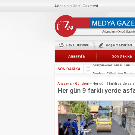
Adana'nın Öncü Gazetesi
Hava Durumu
Köşe Yazarları
Anasayfa
Son Dakika
SON DAKİKA
Başkan Güler’den Başkan
Lokantacılar ve Kebapçı
Anasayfa
»
Gündem
»
Her gün 9 farklı yerde asfa
Hak-İş Abdurrahman Yü
Her gün 9 farklı yerde asf
HDP İL BİNASININ ÖNÜ
CEYHAN TİCARET ODAS
Hainler emellerine asla 
BÖLGEMİZ ÇUKUROVA’D
İyi Parti Yüreğir İlçe Baş