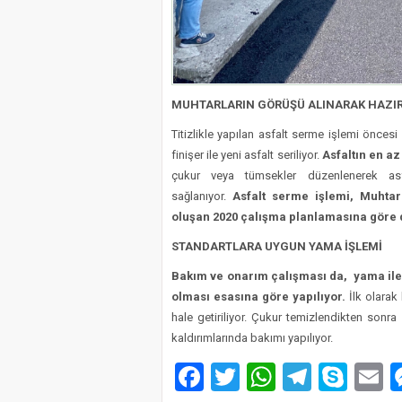
MUHTARLARIN GÖRÜŞÜ ALINARAK HAZ
Titizlikle yapılan asfalt serme işlemi önces
finişer ile yeni asfalt seriliyor.
Asfaltın en az
çukur veya tümsekler düzenlenerek asf
sağlanıyor.
Asfalt serme işlemi, Muhtarl
oluşan 2020 çalışma planlamasına göre 
STANDARTLARA UYGUN YAMA İŞLEMİ
Bakım ve onarım çalışması da, yama ile 
olması esasına göre yapılıyor.
İlk olarak 
hale getiriliyor. Çukur temizlendikten sonr
kaldırımlarında bakımı yapılıyor.
Facebook
Twitter
WhatsAp
Telegr
Sky
E