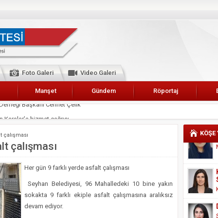
Foto Galeri
Video Galeri
Manşet
Gündem
Röportaj
 Karalar’a hizmet çağrısı
lar Esnaf Odası Başkanı Şefik Arslan
KÖŞE
lt çalışması
cel
alt çalışması
NDE ANNELER TARİH YAZIYORLAR
Her gün 9 farklı yerde asfalt çalışması
I
Seyhan Belediyesi, 96 Mahalledeki 10 bine yakın
erişemeyecekler
sokakta 9 farklı ekiple asfalt çalışmasına aralıksız
A 2019 YILI PAMUK HASADINA BAŞLANDI
devam ediyor.
kanı Enis Akyürek