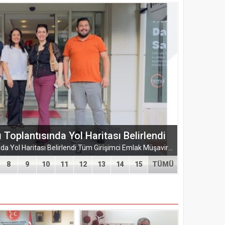
ŞUBESİ’NDEN KAHRAMANMARAŞ’A
ARMASI
EĞİTİM-BİR-SEN ADANA ŞUBESİ’NDEN KAHRAMANMARAŞ’A VEFA VE DAYANIŞMA ÇIKARMASI Eğitim-Bir-Sen Adana Şubesi, Kahramanmaraş’ta anlamlı temaslarda bulundu. Adana heyeti; sendikal dayanışmayı güçlendirmek...
8
9
10
11
12
13
14
15
TÜMÜ