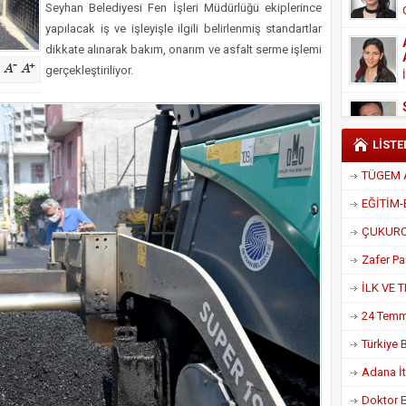
Seyhan Belediyesi Fen İşleri Müdürlüğü ekiplerince
Derneği Başkanı Cennet Çelik
yapılacak iş ve işleyişle ilgili belirlenmiş standartlar
dikkate alınarak bakım, onarım ve asfalt serme işlemi
gerçekleştiriliyor.
LİSTE
Adana İtf