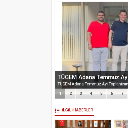
EĞİTİM-BİR-SEN ADANA 
VEFA VE DAYANIŞMA ÇIK
1
2
3
4
5
6
7
İLGİLİ
HABERLER