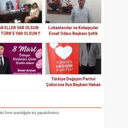
N ELLER VAR OLSUN
Lokantacılar ve Kebapçılar
 TÜRK’E YAR OLSUN !!
Esnaf Odası Başkanı Şefik
Arslan
Türkiye Değişim Partisi
Çukurova İlçe Başkanı Hakan
Akın: Türkiye Değişim Partisi
olarak çiftçimize alım
garantisi veriyoruz
form aracılığıyla siz yapabilirsiniz.