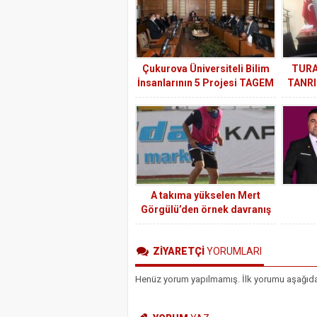
Çukurova Üniversiteli Bilim
TURA
İnsanlarının 5 Projesi TAGEM
TANRI
Tarafından Desteklenecek
A takıma yükselen Mert
Görgülü’den örnek davranış
ZİYARETÇİ
YORUMLARI
Henüz yorum yapılmamış. İlk yorumu aşağıdaki 