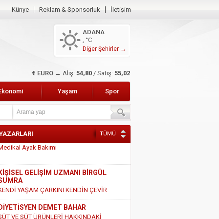
Künye
Reklam & Sponsorluk
İletişim
ADANA
, °C
Diğer Şehirler →
$ DOLAR →
Alış:
47,47
/ Satış:
47,66
Ekonomi
Yaşam
Spor
 YAZARLARI
TÜMÜ
KİŞİSEL GELİŞİM UZMANI BİRGÜL
SUMRA
KENDİ YAŞAM ÇARKINI KENDİN ÇEVİR
DİYETİSYEN DEMET BAHAR
SÜT VE SÜT ÜRÜNLERİ HAKKINDAKİ
GERÇEKLER