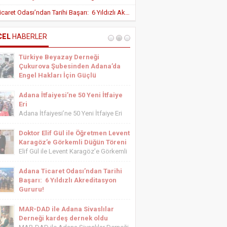
Yeni Teşvik Düzenlemesi ile Adana’da
Adana Ticaret Odası’ndan Tarihi Başarı: 6 Yıldızlı Akreditasyon Gururu!
Yatırımlara Uygulanan Vergisel Avantajlar
Arttırıldı
İÇ HASTALIKLARI UZMANI DR. YUSUF
SONAY
CEL
HABERLER
OBEZİTE: BİR BUZDAĞI
Türkiye Beyazay Derneği
ESTETİSYEN ASİYE UYANIK
Çukurova Şubesinden Adana’da
Medikal Ayak Bakımı
Engel Hakları İçin Güçlü
Farkındalık Konferansı
Türkiye Beyazay Derneği Çukurova
Adana İtfaiyesi’ne 50 Yeni İtfaiye
Şubesinden Adana’da Engel Hakları
Eri
İçin Güçlü Farkındalık Konferansı
Adana İtfaiyesi’ne 50 Yeni İtfaiye Eri
Türkiye Beyazay Derneği Çukurova
Adana Büyükşehir Belediyesi İtfaiye
Şubesi tarafından düzenlenen
Daire Başkanlığı bünyesinde göreve
Doktor Elif Gül ile Öğretmen Levent
“Engellinin Engelli Haklarının Farkında
başlayacak 50 yeni itfaiye eri için
Karagöz’e Görkemli Düğün Töreni
mıyız? Hak Bilinci, Erişilebilirlik ve
yemin töreni düzenlendi. Törene
Elif Gül ile Levent Karagöz’e Görkemli
Toplumsal Farkındalık...
Adana Büyükşehir Belediyesi Başkan
Düğün Töreni Serbest Muhasebeci
Vekili...
Mali Müşavir ve Adana Serbest
Adana Ticaret Odası’ndan Tarihi
Muhasebeci Mali Müşavirler Odası
Başarı: 6 Yıldızlı Akreditasyon
Saymanı Yurdagül Gül ile iş ve mali
Gururu!
müşavirlik camiasının yakından
Adana Ticaret Odası’ndan Tarihi
tanıdığı...
Başarı: 6 Yıldızlı Akreditasyon Gururu!
MAR-DAD ile Adana Sivaslılar
‎ADANA Ticaret Odası (ATO), üyelerine
Derneği kardeş dernek oldu
sunduğu hizmet kalitesini uluslararası