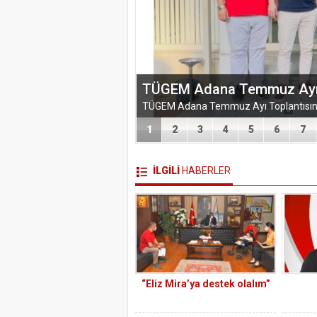
EĞİTİM-BİR-SEN ADANA 
VEFA VE DAYANIŞMA ÇIK
1
2
3
4
5
6
7
İLGİLİ
HABERLER
“Eliz Mira’ya destek olalım”