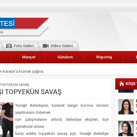
Foto Galeri
Video Galeri
Manşet
Gündem
Röportaj
 Karalar’a hizmet çağrısı
lar Esnaf Odası Başkanı Şefik Arslan
KÖŞE
I TOPYEKÜN SAVAŞ
cel
ŞI TOPYEKÜN SAVAŞ
NDE ANNELER TARİH YAZIYORLAR
Yüreğir Belediyesi, küresel salgın korona virüsün
I
yayılmasını önlemek
erişemeyecekler
için çalışmalarını arttırdı. Belediye ekipleri, ilçe
A 2019 YILI PAMUK HASADINA BAŞLANDI
genelinde virüse
karşı adeta topyekûn savaş açtı. Yüreğir Belediye
kanı Enis Akyürek