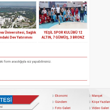
hakkı mücadelesidir.
a Üniversitesi, Sağlık
YEŞİL SPOR KULÜBÜ 12
ndaki Dev Yatırımını
ALTIN, 7 GÜMÜŞ, 3 BRONZ
ama Aşamasına Geldi
MADALYA KAZANDI
form aracılığıyla siz yapabilirsiniz.
Ekonomi
Manşet
Gündem
Köşe Yazıları
Foto Galeri
Video Galeri