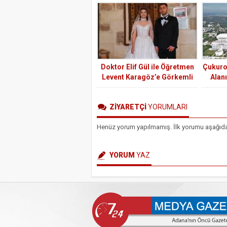
Doktor Elif Gül ile Öğretmen
Çukurov
Levent Karagöz’e Görkemli
Alanı
Düğün Töreni
Tamaml
ZİYARETÇİ
YORUMLARI
Henüz yorum yapılmamış. İlk yorumu aşağıdaki 
YORUM
YAZ