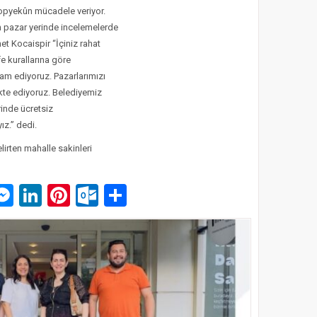
topyekûn mücadele veriyor.
 pazar yerinde incelemelerde
t Kocaispir “İçiniz rahat
e kurallarına göre
am ediyoruz. Pazarlarımızı
kte ediyoruz. Belediyemiz
rinde ücretsiz
z.” dedi.
irten mahalle sakinleri
p
am
pe
mail
Messenger
LinkedIn
Pinterest
Outlook.com
Paylaş