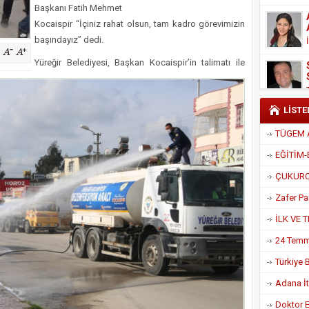
Başkanı Fatih Mehmet
Derneği Başkanı Cennet Çelik
Kocaispir “İçiniz rahat olsun, tam kadro görevimizin
başındayız” dedi.
Yüreğir Belediyesi, Başkan Kocaispir’in talimatı ile
LİSTE
Adana İtf