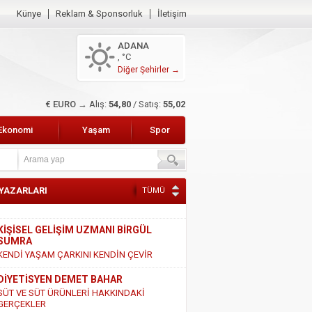
Künye
Reklam & Sponsorluk
İletişim
ADANA
, °C
Diğer Şehirler →
$ DOLAR →
Alış:
47,47
/ Satış:
47,66
Ekonomi
Yaşam
Spor
 YAZARLARI
TÜMÜ
KİŞİSEL GELİŞİM UZMANI BİRGÜL
SUMRA
KENDİ YAŞAM ÇARKINI KENDİN ÇEVİR
DİYETİSYEN DEMET BAHAR
SÜT VE SÜT ÜRÜNLERİ HAKKINDAKİ
GERÇEKLER