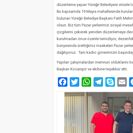
düzenleme yapan Yüreğir Belediyesi virüsle 
Bu kapsamda 19 Mayıs mahallesinde kurulan
bulunan Yüreğir Belediye Başkanı Fatih Mehme
olsun. Biz tüm Pazar yerlerimizi sosyal mesaf
çizgilerini çekerek yeniden düzenlemeye dev
kurulmadan önce özenle temizliyor, dezenfe
bünyesinde ürettiğimiz maskeleri Pazar yerle
dağıtıyoruz. Tam kadro görevimizin başındayı
Yapılan çalışmalardan memnun olduklarını bel
Başkan Kocaispir ve ekibine teşekkür etti.
Facebook
Twitter
WhatsAp
Telegr
Sky
E