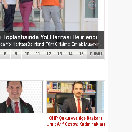
ŞUBESİ’NDEN KAHRAMANMARAŞ’A
ARMASI
EĞİTİM-BİR-SEN ADANA ŞUBESİ’NDEN KAHRAMANMARAŞ’A VEFA VE DAYANIŞMA ÇIKARMASI Eğitim-Bir-Sen Adana Şubesi, Kahramanmaraş’ta anlamlı temaslarda bulundu. Adana heyeti; sendikal dayanışmayı güçlendirmek...
8
9
10
11
12
13
14
15
TÜMÜ
CHP Çukurova İlçe Başkanı
Ümit Arif Özsoy: Kadın hakları
ve eşitlik mücadelesi bir insan