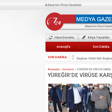
Adana'nın Öncü Gazetesi
Hava Durumu
Köşe Yazarları
Anasayfa
Son Dakika
SON DAKİKA
Başkan Güler’den Başkan
Lokantacılar ve Kebapçı
Anasayfa
»
Gündem
»
YÜREĞİR’DE VİRÜSE KARŞ
Hak-İş Abdurrahman Yü
YÜREĞİR’DE VİRÜSE KAR
HDP İL BİNASININ ÖNÜ
CEYHAN TİCARET ODAS
Hainler emellerine asla 
BÖLGEMİZ ÇUKUROVA’D
İyi Parti Yüreğir İlçe Baş