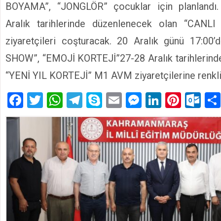
BOYAMA”, “JONGLÖR” çocuklar için planlandı.
Aralık tarihlerinde düzenlenecek olan “CANLI 
ziyaretçileri coşturacak. 20 Aralık günü 17:
SHOW”, “EMOJİ KORTEJİ”27-28 Aralık tarihlerind
“YENİ YIL KORTEJİ” M1 AVM ziyaretçilerine renkli
Facebook
Twitter
WhatsApp
Telegram
Skype
Email
Messenger
LinkedIn
Pinte
Ou