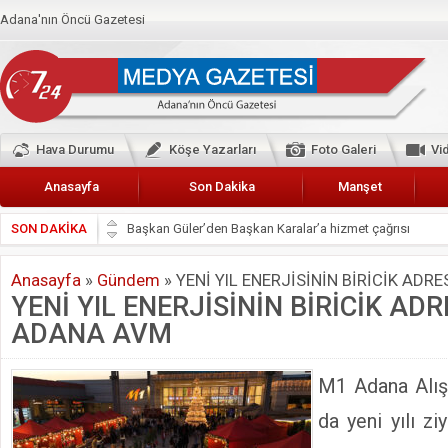
Adana'nın Öncü Gazetesi
Hava Durumu
Köşe Yazarları
Foto Galeri
Vi
Anasayfa
Son Dakika
Manşet
SON DAKİKA
Başkan Güler’den Başkan Karalar’a hizmet çağrısı
Lokantacılar ve Kebapçılar Esnaf Odası Başkanı Şefik A
Anasayfa
»
Gündem
»
YENİ YIL ENERJİSİNİN BİRİCİK ADR
Hak-İş Abdurrahman Yücel
YENİ YIL ENERJİSİNİN BİRİCİK ADR
HDP İL BİNASININ ÖNÜNDE ANNELER TARİH YAZIYORL
ADANA AVM
CEYHAN TİCARET ODASI
Hainler emellerine asla erişemeyecekler
M1 Adana Alışv
BÖLGEMİZ ÇUKUROVA’DA 2019 YILI PAMUK HASADIN
da yeni yılı ziy
İyi Parti Yüreğir İlçe Başkanı Enis Akyürek