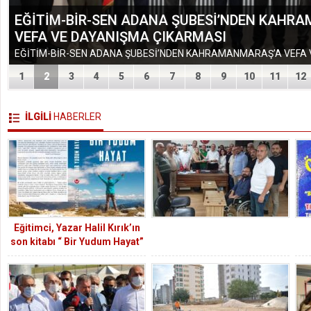
EĞİTİM-BİR-SEN ADANA ŞUBESİ’NDEN KAHR
VEFA VE DAYANIŞMA ÇIKARMASI
1
2
3
4
5
6
7
8
9
10
11
12
İLGİLİ
HABERLER
Eğitimci, Yazar Halil Kırık’ın
son kitabı “ Bir Yudum Hayat”
okuyucusuyla buluştu.