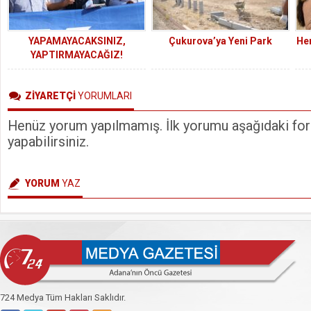
YAPAMAYACAKSINIZ,
Çukurova’ya Yeni Park
He
YAPTIRMAYACAĞIZ!
ZİYARETÇİ
YORUMLARI
Henüz yorum yapılmamış. İlk yorumu aşağıdaki form
yapabilirsiniz.
YORUM
YAZ
724 Medya Tüm Hakları Saklıdır.