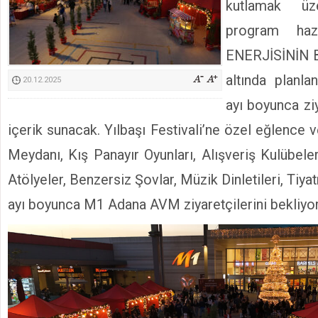
kutlamak üz
Kimyasallardan Koruma Derneği Başkanı Cennet Çelik
program haz
ENERJİSİNİN B
altında planlan
20.12.2025
ayı boyunca zi
içerik sunacak. Yılbaşı Festivali’ne özel eğlence ve
Meydanı, Kış Panayır Oyunları, Alışveriş Kulübeler
Atölyeler, Benzersiz Şovlar, Müzik Dinletileri, Tiyatr
ayı boyunca M1 Adana AVM ziyaretçilerini bekliyor