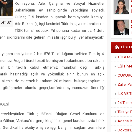
Komisyonu, Aile, Çalışma ve Sosyal Hizmetler
Derneği Başkanı Cennet Çelik
Bakanlığının ev sahipliğinde yapıldığını söyledi.
Gülnar, “15 kişiden oluşacak komisyonda kamuyu
Aile Bakanlığı, işçi kesimini Türk-İş, işveren tarafını da
TİSK temsil edecek. Yıl sonuna kadar en az 4 defa
n sıkıntılarını dile getiren ‘misafir işçi’ bu yıl yer almayacak”
LİSTE
e yaşam maliyetinin 2 bin 578 TL olduğunu belirten Türk-İş 4.
onumuz, Asgari ücret tespit komisyon toplantısında bu rakamı
olan bir teklifi kabul etmemiz mümkün değil. Türk-İş
ak hazırladığı açlık ve yoksulluk sınırı bunun en açık
yor, ailesini de eklersek bu rakam 20 milyonu buluyor, toplumun
ım görüşmeler olumlu geçer,konfederasyonumuzun önerdiği
RGESİ
erçekleştirilen Türk-İş 23’ncü Olağan Genel Kurulunu da
ip Gülnar, “Ankara’da gerçekleştirilen genel kurulumuzda birlik
Adana İtf
. Sendikal hareketiyle, iş ve işçi barışının sağlam zeminlere