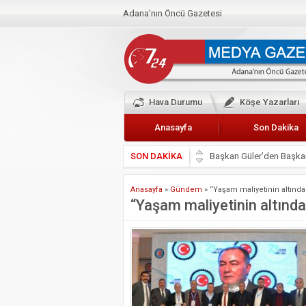
Adana'nın Öncü Gazetesi
Hava Durumu
Köşe Yazarları
Anasayfa
Son Dakika
SON DAKİKA
Başkan Güler’den Başkan
Lokantacılar ve Kebapçı
Anasayfa
»
Gündem
»
“Yaşam maliyetinin altındak
Hak-İş Abdurrahman Yü
“Yaşam maliyetinin altındak
HDP İL BİNASININ ÖNÜ
CEYHAN TİCARET ODAS
Hainler emellerine asla 
BÖLGEMİZ ÇUKUROVA’D
İyi Parti Yüreğir İlçe Baş