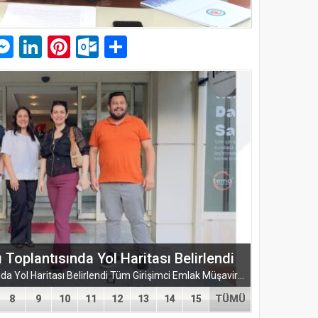
p
am
pe
mail
Messenger
LinkedIn
Pinterest
Outlook.com
Paylaş
ŞUBESİ’NDEN KAHRAMANMARAŞ’A
ARMASI
EĞİTİM-BİR-SEN ADANA ŞUBESİ’NDEN KAHRAMANMARAŞ’A VEFA VE DAYANIŞMA ÇIKARMASI Eğitim-Bir-Sen Adana Şubesi, Kahramanmaraş’ta anlamlı temaslarda bulundu. Adana heyeti; sendikal dayanışmayı güçlendirmek...
8
9
10
11
12
13
14
15
TÜMÜ