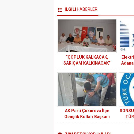
İLGİLİ
HABERLER
“ÇÖPLÜK KALKACAK,
Elektr
SARIÇAM KALKINACAK”
Adana 
Genel 
AK Parti Çukurova İlçe
SONSU
Gençlik Kolları Başkanı
TÜR
Öztürk’ten YKS Adaylarına ve
Genç Esnafa Moral Desteği