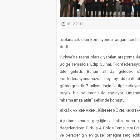
Kimyasallardan Koruma 
15.12.2019
toplanacak olan komisyonda, asgari ücretlileri
dedi.
Türkiye’de resmi olarak yapılan araştırma il
Bölge Temsilcisi Edip Gülnar, “Konfederasy
dile getirdi. Bunun altında gelecek 
konfederasyonumuzun hey ay düzenli olar
göstergesidir. 7 milyon işçimizi ilgilendiri
büyük bir bölümünü ilgilendiriyor. Umar
rakama imza atılır” şeklinde konuştu.
BİRLİK VE BERABERLİĞİN EN GÜZEL GÖSTE
Açıklamalarında geçtiğimiz hafta sonu g
değerlendiren Türk-İş 4. Bölge Temsilcisi Ed
ve beraberliğin en güzel örneğini sergiledik