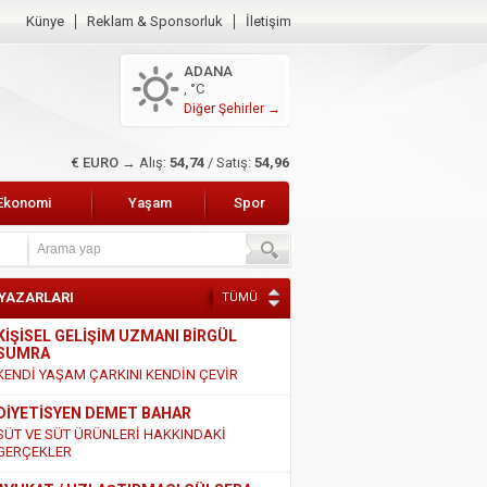
Künye
Reklam & Sponsorluk
İletişim
ADANA
, °C
Diğer Şehirler →
$ DOLAR →
Alış:
47,49
/ Satış:
47,68
Ekonomi
Yaşam
Spor
 YAZARLARI
TÜMÜ
KİŞİSEL GELİŞİM UZMANI BİRGÜL
SUMRA
KENDİ YAŞAM ÇARKINI KENDİN ÇEVİR
DİYETİSYEN DEMET BAHAR
SÜT VE SÜT ÜRÜNLERİ HAKKINDAKİ
GERÇEKLER