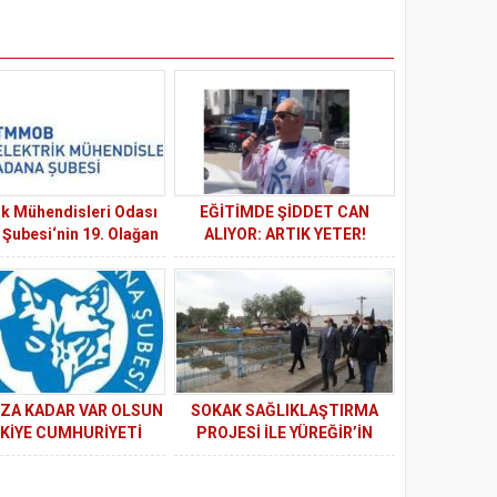
ik Mühendisleri Odası
EĞİTİMDE ŞİDDET CAN
Şubesi‘nin 19. Olağan
ALIYOR: ARTIK YETER!
Kurulu gerçekleştirildi
ZA KADAR VAR OLSUN
SOKAK SAĞLIKLAŞTIRMA
KİYE CUMHURİYETİ
PROJESİ İLE YÜREĞİR’İN
ÇEHRESİ DEĞİŞECEK