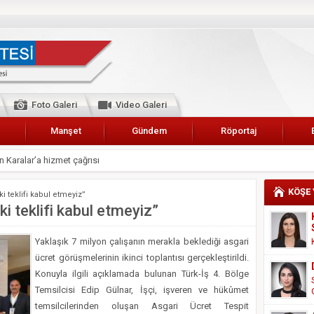
Foto Galeri
Video Galeri
Manşet
Gündem
Röportaj
 Karalar’a hizmet çağrısı
lar Esnaf Odası Başkanı Şefik Arslan
KÖŞE
i teklifi kabul etmeyiz”
cel
i teklifi kabul etmeyiz”
NDE ANNELER TARİH YAZIYORLAR
Yaklaşık 7 milyon çalışanın merakla beklediği asgari
I
ücret görüşmelerinin ikinci toplantısı gerçekleştirildi.
erişemeyecekler
Konuyla ilgili açıklamada bulunan Türk-İş 4. Bölge
A 2019 YILI PAMUK HASADINA BAŞLANDI
Temsilcisi Edip Gülnar, İşçi, işveren ve hükûmet
temsilcilerinden oluşan Asgari Ücret Tespit
kanı Enis Akyürek