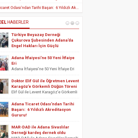
Yeni Teşvik Düzenlemesi ile Adana’da
Adana Ticaret Odası’ndan Tarihi Başarı: 6 Yıldızlı Akreditasyon Gururu!
Yatırımlara Uygulanan Vergisel Avantajlar
Arttırıldı
İÇ HASTALIKLARI UZMANI DR. YUSUF
SONAY
CEL
HABERLER
OBEZİTE: BİR BUZDAĞI
Türkiye Beyazay Derneği
ESTETİSYEN ASİYE UYANIK
Çukurova Şubesinden Adana’da
Medikal Ayak Bakımı
Engel Hakları İçin Güçlü
Farkındalık Konferansı
Türkiye Beyazay Derneği Çukurova
Adana İtfaiyesi’ne 50 Yeni İtfaiye
Şubesinden Adana’da Engel Hakları
Eri
İçin Güçlü Farkındalık Konferansı
Adana İtfaiyesi’ne 50 Yeni İtfaiye Eri
Türkiye Beyazay Derneği Çukurova
Adana Büyükşehir Belediyesi İtfaiye
Şubesi tarafından düzenlenen
Daire Başkanlığı bünyesinde göreve
Doktor Elif Gül ile Öğretmen Levent
“Engellinin Engelli Haklarının Farkında
başlayacak 50 yeni itfaiye eri için
Karagöz’e Görkemli Düğün Töreni
mıyız? Hak Bilinci, Erişilebilirlik ve
yemin töreni düzenlendi. Törene
Elif Gül ile Levent Karagöz’e Görkemli
Toplumsal Farkındalık...
Adana Büyükşehir Belediyesi Başkan
Düğün Töreni Serbest Muhasebeci
Vekili...
Mali Müşavir ve Adana Serbest
Adana Ticaret Odası’ndan Tarihi
Muhasebeci Mali Müşavirler Odası
Başarı: 6 Yıldızlı Akreditasyon
Saymanı Yurdagül Gül ile iş ve mali
Gururu!
müşavirlik camiasının yakından
Adana Ticaret Odası’ndan Tarihi
tanıdığı...
Başarı: 6 Yıldızlı Akreditasyon Gururu!
MAR-DAD ile Adana Sivaslılar
‎ADANA Ticaret Odası (ATO), üyelerine
Derneği kardeş dernek oldu
sunduğu hizmet kalitesini uluslararası