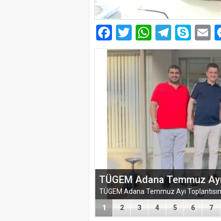
Facebook
Twitter
WhatsAp
Telegr
Sky
E
EĞİTİM-BİR-SEN ADANA 
VEFA VE DAYANIŞMA ÇIK
1
2
3
4
5
6
7