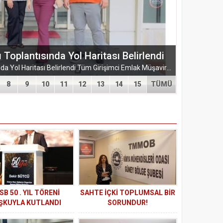
ŞUBESİ’NDEN KAHRAMANMARAŞ’A
ARMASI
EĞİTİM-BİR-SEN ADANA ŞUBESİ’NDEN KAHRAMANMARAŞ’A VEFA VE DAYANIŞMA ÇIKARMASI Eğitim-Bir-Sen Adana Şubesi, Kahramanmaraş’ta anlamlı temaslarda bulundu. Adana heyeti; sendikal dayanışmayı güçlendirmek...
8
9
10
11
12
13
14
15
TÜMÜ
SB 50 . YIL TÖRENİ
SAHTE İÇKİ TOPLUMSAL BİR
ŞKUYLA KUTLANDI
SORUNDUR!