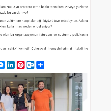
lara NATO’yu protesto etme hakkı tanınırken, zirveye yüzlerce
ızda bu yasak niye?
an zulümlere karşı takındığı ikiyüzlü tavır ortadayken, Adana
kkını kullanması neden engelleniyor?
e olan bir organizasyonun faturasını ve susturma politikasını
cdan sahibi kıymetli Çukurovalı hemşehrilerimizin takdirine
p
am
pe
mail
Messenger
LinkedIn
Pinterest
Outlook.com
Paylaş