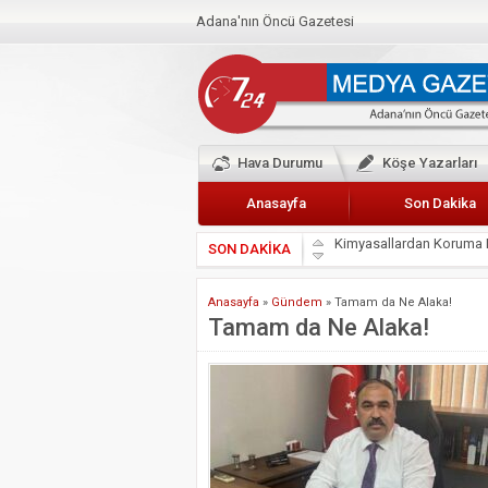
Adana'nın Öncü Gazetesi
Hava Durumu
Köşe Yazarları
Anasayfa
Son Dakika
SON DAKİKA
Başkan Güler’den Başkan
Lokantacılar ve Kebapçı
Anasayfa
»
Gündem
»
Tamam da Ne Alaka!
Hak-İş Abdurrahman Yü
Tamam da Ne Alaka!
HDP İL BİNASININ ÖNÜ
CEYHAN TİCARET ODAS
Hainler emellerine asla 
BÖLGEMİZ ÇUKUROVA’D
İyi Parti Yüreğir İlçe Baş