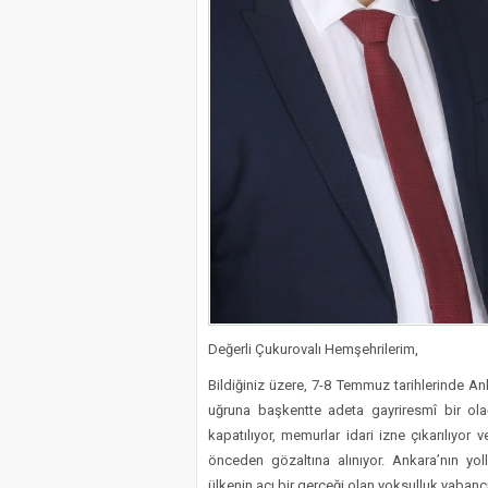
Değerli Çukurovalı Hemşehrilerim,
Bildiğiniz üzere, 7-8 Temmuz tarihlerinde Ank
uğruna başkentte adeta gayriresmî bir ol
kapatılıyor, memurlar idari izne çıkarılıyor 
önceden gözaltına alınıyor. Ankara’nın yoll
ülkenin acı bir gerçeği olan yoksulluk yabanc