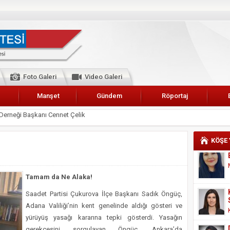
Foto Galeri
Video Galeri
Manşet
Gündem
Röportaj
 Karalar’a hizmet çağrısı
lar Esnaf Odası Başkanı Şefik Arslan
KÖŞE
cel
NDE ANNELER TARİH YAZIYORLAR
Tamam da Ne Alaka!
I
Saadet Partisi Çukurova İlçe Başkanı Sadık Öngüç,
erişemeyecekler
Adana Valiliği’nin kent genelinde aldığı gösteri ve
A 2019 YILI PAMUK HASADINA BAŞLANDI
yürüyüş yasağı kararına tepki gösterdi. Yasağın
kanı Enis Akyürek
gerekçesini sorgulayan Öngüç, Ankara’da