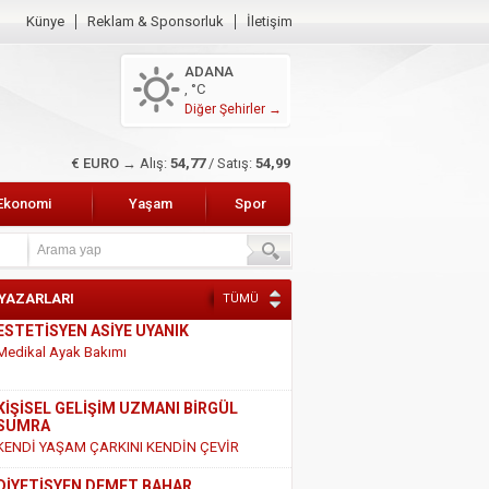
Künye
Reklam & Sponsorluk
İletişim
ADANA
, °C
Diğer Şehirler →
$ DOLAR →
Alış:
47,45
/ Satış:
47,65
Ekonomi
Yaşam
Spor
 YAZARLARI
TÜMÜ
KİŞİSEL GELİŞİM UZMANI BİRGÜL
SUMRA
KENDİ YAŞAM ÇARKINI KENDİN ÇEVİR
DİYETİSYEN DEMET BAHAR
SÜT VE SÜT ÜRÜNLERİ HAKKINDAKİ
GERÇEKLER