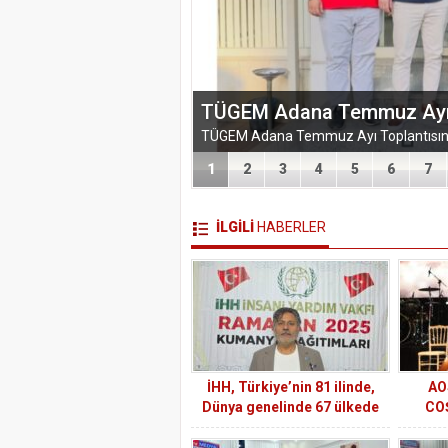
EĞİTİM-BİR-SEN ADANA 
VEFA VE DAYANIŞMA ÇIK
1
2
3
4
5
6
7
İLGİLİ
HABERLER
İHH, Türkiye’nin 81 ilinde,
AO
Dünya genelinde 67 ülkede
CO
Ramazan yardım çalışması
gerçekleştirecek