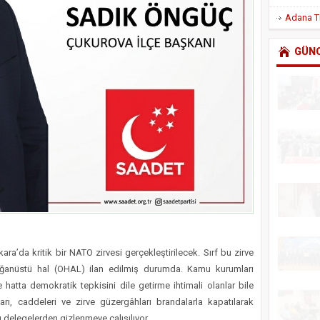
GÜN
ara’da kritik bir NATO zirvesi gerçekleştirilecek. Sırf bu zirve
ağanüstü hal (OHAL) ilan edilmiş durumda. Kamu kurumları
ve hatta demokratik tepkisini dile getirme ihtimali olanlar bile
arı, caddeleri ve zirve güzergâhları brandalarla kapatılarak
ı delegelerden gizlenmeye çalışılıyor.