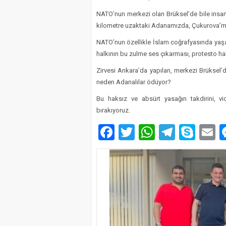
NATO’nun merkezi olan Brüksel’de bile insan
kilometre uzaktaki Adanamızda, Çukurova’m
NATO’nun özellikle İslam coğrafyasında yaşan
halkının bu zulme ses çıkarması, protesto ha
Zirvesi Ankara’da yapılan, merkezi Brüksel’d
neden Adanalılar ödüyor?
Bu haksız ve absürt yasağın takdirini, vi
bırakıyoruz.
Facebook
Twitter
WhatsAp
Telegr
Sky
E