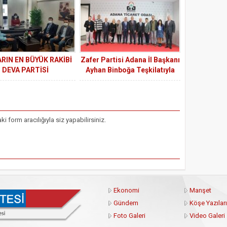
ARIN EN BÜYÜK RAKİBİ
Zafer Partisi Adana İl Başkanı
DEVA PARTİSİ
Ayhan Binboğa Teşkilatıyla
Birlikte ATO’da İstişarelerde
Bulundu
form aracılığıyla siz yapabilirsiniz.
Ekonomi
Manşet
Gündem
Köşe Yazıları
Foto Galeri
Video Galeri