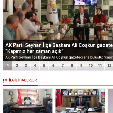
TÜGEM Adana Temmuz Ayı Toplantısında Yol Har
1
2
3
4
5
6
7
8
9
10
11
12
İLGİLİ
HABERLER