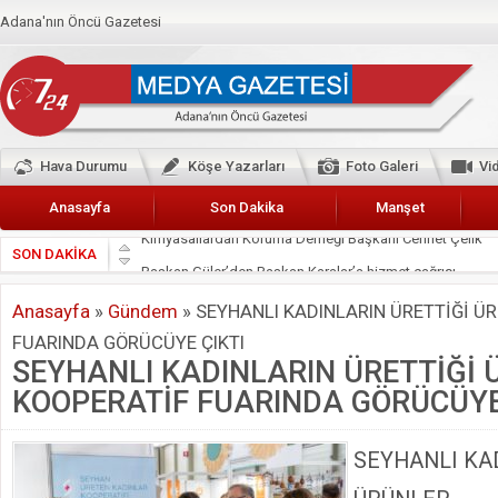
Adana'nın Öncü Gazetesi
Hava Durumu
Köşe Yazarları
Foto Galeri
Vi
Anasayfa
Son Dakika
Manşet
SON DAKİKA
Başkan Güler’den Başkan Karalar’a hizmet çağrısı
Lokantacılar ve Kebapçılar Esnaf Odası Başkanı Şefik A
Anasayfa
»
Gündem
»
SEYHANLI KADINLARIN ÜRETTİĞİ Ü
Hak-İş Abdurrahman Yücel
FUARINDA GÖRÜCÜYE ÇIKTI
HDP İL BİNASININ ÖNÜNDE ANNELER TARİH YAZIYORL
SEYHANLI KADINLARIN ÜRETTİĞİ
CEYHAN TİCARET ODASI
KOOPERATİF FUARINDA GÖRÜCÜYE
Hainler emellerine asla erişemeyecekler
BÖLGEMİZ ÇUKUROVA’DA 2019 YILI PAMUK HASADIN
SEYHANLI KA
İyi Parti Yüreğir İlçe Başkanı Enis Akyürek