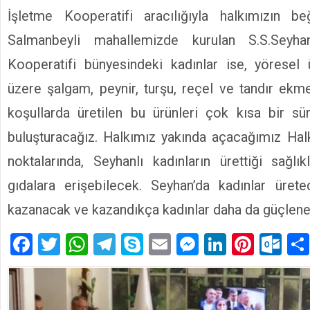
İşletme Kooperatifi aracılığıyla halkımızın be
Salmanbeyli mahallemizde kurulan S.S.Seyha
Kooperatifi bünyesindeki kadınlar ise, yöresel 
üzere şalgam, peynir, turşu, reçel ve tandır ekme
koşullarda üretilen bu ürünleri çok kısa bir sü
buluşturacağız. Halkımız yakında açacağımız Hal
noktalarında, Seyhanlı kadınların ürettiği sağlı
gıdalara erişebilecek. Seyhan’da kadınlar üretec
kazanacak ve kazandıkça kadınlar daha da güçlene
Facebook
Twitter
WhatsApp
Telegram
Skype
Email
Messenger
LinkedIn
Pinte
Ou