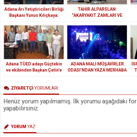
Adana Arı Yetiştiricileri Birliği
TAHİR ALPARSLAN:
Başkanı Yunus Kılıçkaya:
“AKARYAKIT ZAMLARI VE
“Sahte Bal, Hem Tüketiciyi
HAKSIZ REKABET ESNAFI
Hem Arıcıyı Zarar Uğratıyor”
ÇARESİZ BIRAKIYOR”
Adana TÜED adayı Güçtekin
ADANA MALİ MÜŞAVİRLER
İS
ve ekibinden Başkan Çetin’e
ODASI’NDAN YAZA MERHABA
T
ziyaret
BULUŞMASI
SU
ZİYARETÇİ
YORUMLARI
Henüz yorum yapılmamış. İlk yorumu aşağıdaki form
yapabilirsiniz.
YORUM
YAZ