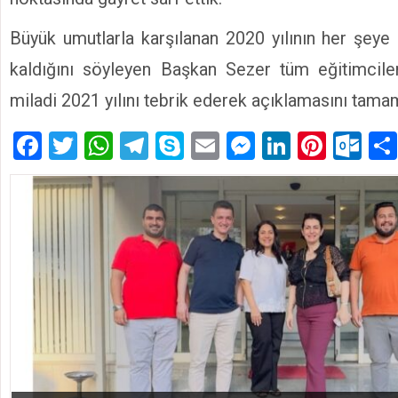
Büyük umutlarla karşılanan 2020 yılının her şeye
kaldığını söyleyen Başkan Sezer tüm eğitimciler
miladi 2021 yılını tebrik ederek açıklamasını tama
Facebook
Twitter
WhatsApp
Telegram
Skype
Email
Messenger
LinkedIn
Pinte
Ou