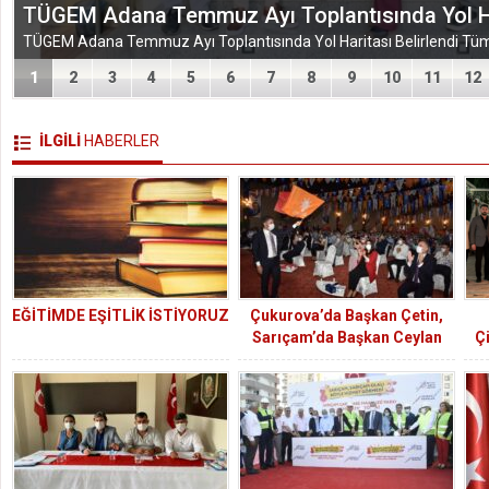
TÜGEM Adana Temmuz Ayı Toplantısında Yol Har
1
2
3
4
5
6
7
8
9
10
11
12
İLGİLİ
HABERLER
EĞİTİMDE EŞİTLİK İSTİYORUZ
Çukurova’da Başkan Çetin,
Sarıçam’da Başkan Ceylan
Çi
güven tazeledi
Mu