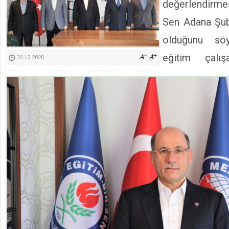
değerlendirm
Kimyasallardan Koruma Derneği Başkanı Cennet Çelik
Sen Adana Şube
olduğunu sö
eğitim çalışa
30.12.2020