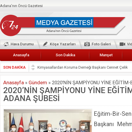
Adana'nın Öncü Gazetesi
Hava Durumu
Köşe Yazarları
Foto Galeri
Vi
Anasayfa
Son Dakika
Manşet
SON DAKİKA
Başkan Güler’den Başkan Karalar’a hizmet çağrısı
Lokantacılar ve Kebapçılar Esnaf Odası Başkanı Şefik A
Anasayfa
»
Gündem
»
2020’NİN ŞAMPİYONU YİNE EĞİTİM-
Hak-İş Abdurrahman Yücel
2020’NİN ŞAMPİYONU YİNE EĞİTİ
HDP İL BİNASININ ÖNÜNDE ANNELER TARİH YAZIYORL
ADANA ŞUBESİ
CEYHAN TİCARET ODASI
Hainler emellerine asla erişemeyecekler
Eğitim-Bir
BÖLGEMİZ ÇUKUROVA’DA 2019 YILI PAMUK HASADIN
Başkanı Mehm
İyi Parti Yüreğir İlçe Başkanı Enis Akyürek