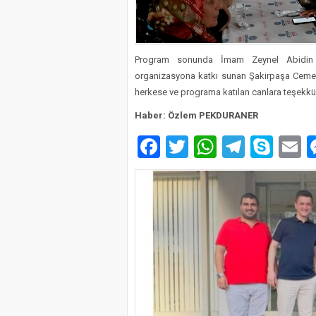
Program sonunda İmam Zeynel Abidin adı
organizasyona katkı sunan Şakirpaşa Ceme
herkese ve programa katılan canlara teşekkür
Haber: Özlem PEKDURANER
Facebook
Twitter
WhatsAp
Telegr
Sky
E