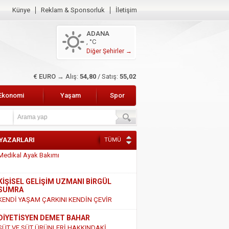
Künye
Reklam & Sponsorluk
İletişim
ADANA
, °C
Diğer Şehirler →
$ DOLAR →
Alış:
47,47
/ Satış:
47,66
Ekonomi
Yaşam
Spor
 YAZARLARI
TÜMÜ
KİŞİSEL GELİŞİM UZMANI BİRGÜL
SUMRA
KENDİ YAŞAM ÇARKINI KENDİN ÇEVİR
DİYETİSYEN DEMET BAHAR
SÜT VE SÜT ÜRÜNLERİ HAKKINDAKİ
GERÇEKLER