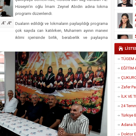
Derneği Başkanı Cennet Çelik
Hüseyin’in oğlu İmam Zeynel Abidin adına lokma
programı düzenlendi.
Duaların edildiği ve lokmaların paylaşıldığı programa
çok sayıda can katılırken, Muharrem ayının manevi
iklimi içerisinde birlik, beraberlik ve paylaşma
LİSTE
Adana İtf