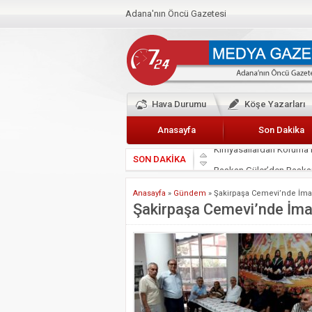
Adana'nın Öncü Gazetesi
Hava Durumu
Köşe Yazarları
Anasayfa
Son Dakika
SON DAKİKA
Başkan Güler’den Başkan
Lokantacılar ve Kebapçı
Anasayfa
»
Gündem
»
Şakirpaşa Cemevi’nde İmam
Hak-İş Abdurrahman Yü
Şakirpaşa Cemevi’nde İma
HDP İL BİNASININ ÖNÜ
CEYHAN TİCARET ODAS
Hainler emellerine asla 
BÖLGEMİZ ÇUKUROVA’D
İyi Parti Yüreğir İlçe Baş