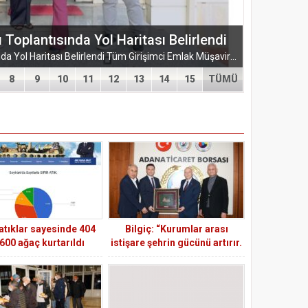
ŞUBESİ’NDEN KAHRAMANMARAŞ’A
ARMASI
EĞİTİM-BİR-SEN ADANA ŞUBESİ’NDEN KAHRAMANMARAŞ’A VEFA VE DAYANIŞMA ÇIKARMASI Eğitim-Bir-Sen Adana Şubesi, Kahramanmaraş’ta anlamlı temaslarda bulundu. Adana heyeti; sendikal dayanışmayı güçlendirmek...
8
9
10
11
12
13
14
15
TÜMÜ
 atıklar sayesinde 404
Bilgiç: “Kurumlar arası
 600 ağaç kurtarıldı
istişare şehrin gücünü artırır.
“