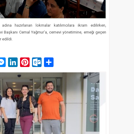
na hazırlanan lokmalar katılımcılara ikram edilirken,
vi Başkanı Cemal Yağmur’a, cemevi yönetimine, emeği geçen
 edildi.
p
am
pe
mail
Messenger
LinkedIn
Pinterest
Outlook.com
Paylaş