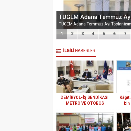
EĞİTİM-BİR-SEN ADANA 
VEFA VE DAYANIŞMA ÇIK
1
2
3
4
5
6
7
İLGİLİ
HABERLER
DEMİRYOL-İŞ SENDİKASI
Kâğıt
METRO VE OTOBÜS
bin
İŞLETMESİ ÇALIŞANLARI İÇİN
TOPLU İŞ SÖZLEŞMESİNİ
İMZALADI.