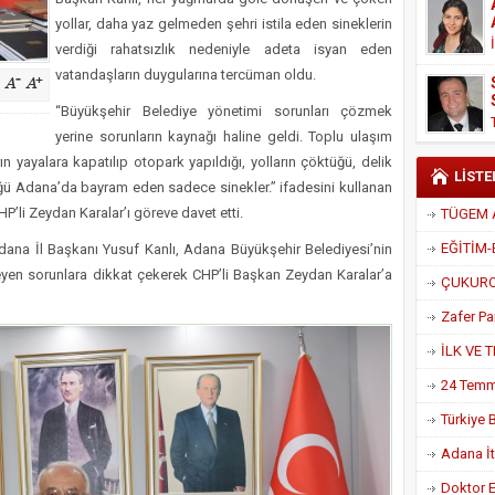
Derneği Başkanı Cennet Çelik
yollar, daha yaz gelmeden şehri istila eden sineklerin
verdiği rahatsızlık nedeniyle adeta isyan eden
vatandaşların duygularına tercüman oldu.
“Büyükşehir Belediye yönetimi sorunları çözmek
yerine sorunların kaynağı haline geldi. Toplu ulaşım
ın yayalara kapatılıp otopark yapıldığı, yolların çöktüğü, delik
LİSTE
ü Adana’da bayram eden sadece sinekler.” ifadesini kullanan
’li Zeydan Karalar’ı göreve davet etti.
dana İl Başkanı Yusuf Kanlı, Adana Büyükşehir Belediyesi’nin
n sorunlara dikkat çekerek CHP’li Başkan Zeydan Karalar’a
Adana İtf