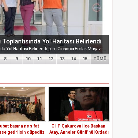
ŞUBESİ’NDEN KAHRAMANMARAŞ’A
ARMASI
EĞİTİM-BİR-SEN ADANA ŞUBESİ’NDEN KAHRAMANMARAŞ’A VEFA VE DAYANIŞMA ÇIKARMASI Eğitim-Bir-Sen Adana Şubesi, Kahramanmaraş’ta anlamlı temaslarda bulundu. Adana heyeti; sendikal dayanışmayı güçlendirmek...
8
9
10
11
12
13
14
15
TÜMÜ
ubat başına ne sıfat
CHP Çukurova İlçe Başkanı
irse getirilsin düpedüz
Atay, Anneler Günü’nü Kutladı