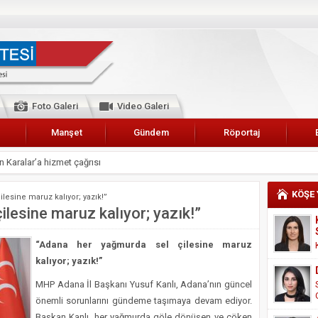
Foto Galeri
Video Galeri
Manşet
Gündem
Röportaj
 Karalar’a hizmet çağrısı
lar Esnaf Odası Başkanı Şefik Arslan
KÖŞE
lesine maruz kalıyor; yazık!”
cel
lesine maruz kalıyor; yazık!”
NDE ANNELER TARİH YAZIYORLAR
“Adana her yağmurda sel çilesine maruz
I
kalıyor; yazık!”
erişemeyecekler
MHP Adana İl Başkanı Yusuf Kanlı, Adana’nın güncel
A 2019 YILI PAMUK HASADINA BAŞLANDI
önemli sorunlarını gündeme taşımaya devam ediyor.
kanı Enis Akyürek
Başkan Kanlı, her yağmurda göle dönüşen ve çöken