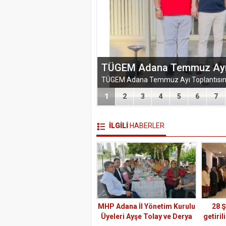
EĞİTİM-BİR-SEN ADANA 
VEFA VE DAYANIŞMA ÇIK
1
2
3
4
5
6
7
İLGİLİ
HABERLER
MHP Adana İl Yönetim Kurulu
28 Ş
Üyeleri Ayşe Tolay ve Derya
getiril