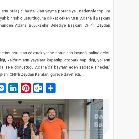
erin bulaşıcı hastalıkları yayma potansiyeli nedeniyle toplum
 büyük bir risk oluşturduğuna dikkat çeken MHP Adana İl Başkanı
ümünden Adana Büyükşehir Belediye Başkanı CHP’li Zeydan
etimi sorunları çözmek yerine sorunların kaynağı haline geldi.
i, kaldırımların yayalara kapatılıp otopark yapıldığı, yolların
rda sele dönüştüğü Adana’da bayram eden sadece sinekler.”
kanı CHP’li Zeydan Karalar’ı göreve davet etti.
p
am
pe
mail
Messenger
LinkedIn
Pinterest
Outlook.com
Paylaş