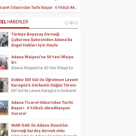
Yeni Teşvik Düzenlemesi ile Adana’da
Adana Ticaret Odası’ndan Tarihi Başarı: 6 Yıldızlı Akreditasyon Gururu!
Yatırımlara Uygulanan Vergisel Avantajlar
Arttırıldı
İÇ HASTALIKLARI UZMANI DR. YUSUF
SONAY
CEL
HABERLER
OBEZİTE: BİR BUZDAĞI
Türkiye Beyazay Derneği
ESTETİSYEN ASİYE UYANIK
Çukurova Şubesinden Adana’da
Medikal Ayak Bakımı
Engel Hakları İçin Güçlü
Farkındalık Konferansı
Türkiye Beyazay Derneği Çukurova
Adana İtfaiyesi’ne 50 Yeni İtfaiye
Şubesinden Adana’da Engel Hakları
Eri
İçin Güçlü Farkındalık Konferansı
Adana İtfaiyesi’ne 50 Yeni İtfaiye Eri
Türkiye Beyazay Derneği Çukurova
Adana Büyükşehir Belediyesi İtfaiye
Şubesi tarafından düzenlenen
Daire Başkanlığı bünyesinde göreve
Doktor Elif Gül ile Öğretmen Levent
“Engellinin Engelli Haklarının Farkında
başlayacak 50 yeni itfaiye eri için
Karagöz’e Görkemli Düğün Töreni
mıyız? Hak Bilinci, Erişilebilirlik ve
yemin töreni düzenlendi. Törene
Elif Gül ile Levent Karagöz’e Görkemli
Toplumsal Farkındalık...
Adana Büyükşehir Belediyesi Başkan
Düğün Töreni Serbest Muhasebeci
Vekili...
Mali Müşavir ve Adana Serbest
Adana Ticaret Odası’ndan Tarihi
Muhasebeci Mali Müşavirler Odası
Başarı: 6 Yıldızlı Akreditasyon
Saymanı Yurdagül Gül ile iş ve mali
Gururu!
müşavirlik camiasının yakından
Adana Ticaret Odası’ndan Tarihi
tanıdığı...
Başarı: 6 Yıldızlı Akreditasyon Gururu!
MAR-DAD ile Adana Sivaslılar
‎ADANA Ticaret Odası (ATO), üyelerine
Derneği kardeş dernek oldu
sunduğu hizmet kalitesini uluslararası