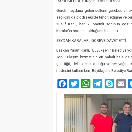
“SORUMLU BÜYÜKŞEHİR BELEDİYESİ”
Gerek meydana gelen sellerin gerekse sinekl
sağlığını da ciddi şekilde tehdit ettiğine ve
Yusuf Kanlı, her iki önemli sorunun çöz
Karalar’ın sorumlu olduğunu hatırlattı.
ZEYDAN KARALAR’I GÖREVE DAVET ETTİ
Başkan Yusuf Kanlı, “Büyükşehir Belediye yön
Toplu ulaşım hizmetinin en pahalı hale geldiğ
çöktüğü, delik deşik olduğu ve her yağmu
ifadesini kullanırken, Büyükşehir Belediye Baş
Facebook
Twitter
WhatsAp
Telegr
Sky
E