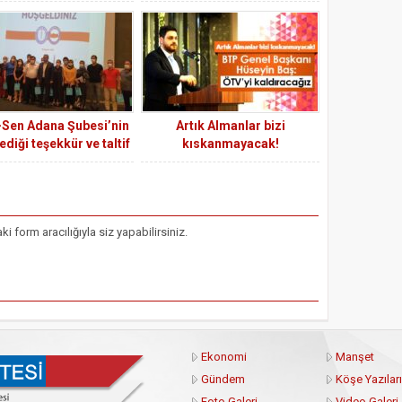
bir darbedir
-Sen Adana Şubesi’nin
Artık Almanlar bizi
diği teşekkür ve taltif
kıskanmayacak!
mı çok coşkulu geçti.
form aracılığıyla siz yapabilirsiniz.
Ekonomi
Manşet
Gündem
Köşe Yazıları
Foto Galeri
Video Galeri