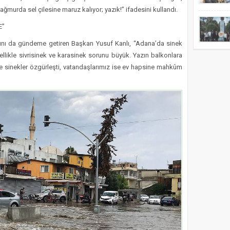
yağmurda sel çilesine maruz kalıyor; yazık!” ifadesini kullandı.
E”
asını da gündeme getiren Başkan Yusuf Kanlı, “Adana’da sinek
llikle sivrisinek ve karasinek sorunu büyük. Yazın balkonlara
de sinekler özgürleşti, vatandaşlarımız ise ev hapsine mahkûm