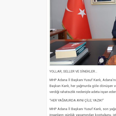
YOLLAR, SELLER VE SİNEKLER…
MHP Adana İl Başkanı Yusuf Kanlı, Adana’n
Başkan Kanlı, her yağmurda göle dönüşen ve 
verdiği rahatsızlık nedeniyle adeta isyan ed
“HER YAĞMURDA AYNI ÇİLE; YAZIK!”
MHP Adana İl Başkanı Yusuf Kanlı, son yağa
insanların günlük yaşamından koptuğunu, işt