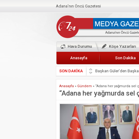
Adana'nın Öncü Gazetesi
Hava Durumu
Köşe Yazarları
Anasayfa
Son Dakika
SON DAKİKA
Başkan Güler’den Başkan
Lokantacılar ve Kebapçı
Anasayfa
»
Gündem
»
“Adana her yağmurda sel çi
Hak-İş Abdurrahman Yü
“Adana her yağmurda sel çi
HDP İL BİNASININ ÖNÜ
CEYHAN TİCARET ODAS
Hainler emellerine asla 
BÖLGEMİZ ÇUKUROVA’D
İyi Parti Yüreğir İlçe Baş