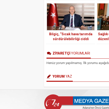
Kılıç: Var olsun Milliyetçi
Ülkücü Hareket
Bilgiç, “Sıcak hava tarımda
Sağlık
sürdürülebilirliği ciddi
düzenle
manada tehdit etti”
progra
ZİYARETÇİ
YORUMLARI
Henüz yorum yapılmamış. İlk yorumu aşağıdaki 
YORUM
YAZ