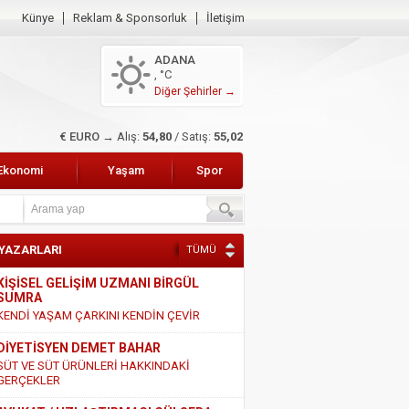
Künye
Reklam & Sponsorluk
İletişim
ADANA
, °C
Diğer Şehirler →
$ DOLAR →
Alış:
47,47
/ Satış:
47,66
Ekonomi
Yaşam
Spor
 YAZARLARI
TÜMÜ
KİŞİSEL GELİŞİM UZMANI BİRGÜL
SUMRA
KENDİ YAŞAM ÇARKINI KENDİN ÇEVİR
DİYETİSYEN DEMET BAHAR
SÜT VE SÜT ÜRÜNLERİ HAKKINDAKİ
GERÇEKLER