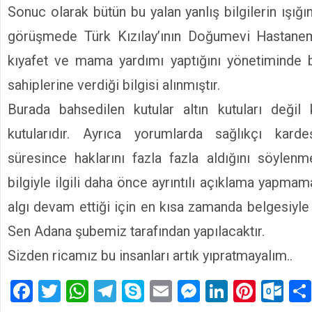
Sonuc olarak bütün bu yalan yanlış bilgilerin ışı
görüşmede Türk Kızılay’ının Doğumevi Hastanemiz
kıyafet ve mama yardımı yaptığını yönetiminde b
sahiplerine verdiği bilgisi alınmıştır.
Burada bahsedilen kutular altın kutuları değil 
kutularıdır. Ayrıca yorumlarda sağlıkçı kard
süresince haklarını fazla fazla aldığını söylen
bilgiyle ilgili daha önce ayrıntılı açıklama yapma
algı devam ettiği için en kısa zamanda belgesiyle
Sen Adana şubemiz tarafından yapılacaktır.
Sizden ricamız bu insanları artık yıpratmayalım..
Facebook
Twitter
WhatsApp
Telegram
Skype
Email
Messenger
LinkedIn
Pinte
Ou