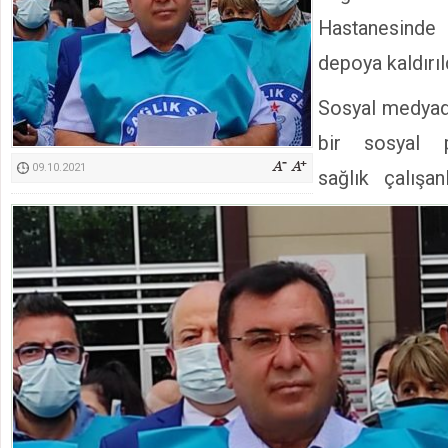
Kimyasallardan Koruma Derneği Başkanı Cennet Çelik
Hastanesinde
depoya kaldırıl
Sosyal medyad
bir sosyal p
09.10.2021
sağlık çalışanl