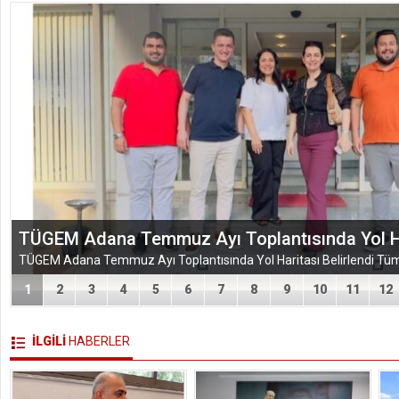
EĞİTİM-BİR-SEN ADANA ŞUBESİ’NDEN KAHR
VEFA VE DAYANIŞMA ÇIKARMASI
1
2
3
4
5
6
7
8
9
10
11
12
İLGİLİ
HABERLER