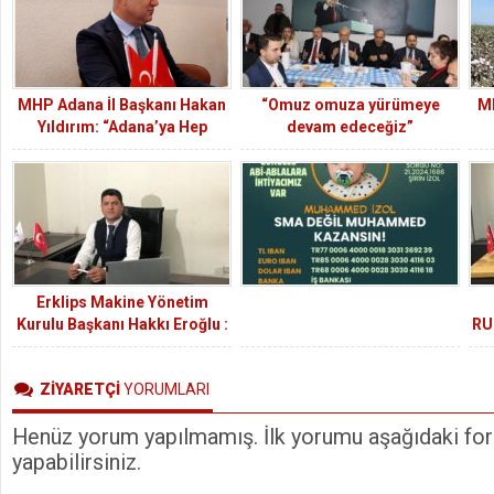
MHP Adana İl Başkanı Hakan
“Omuz omuza yürümeye
MH
Yıldırım: “Adana’ya Hep
devam edeceğiz”
Birlikte Sahip Çıkmalıyız”
Ba
Erklips Makine Yönetim
Kurulu Başkanı Hakkı Eroğlu :
RU
“Üretimde Kaliteyi, Hizmette
Güveni Önceliğimiz Olarak
ZİYARETÇİ
YORUMLARI
Görüyoruz”
Henüz yorum yapılmamış. İlk yorumu aşağıdaki form
yapabilirsiniz.