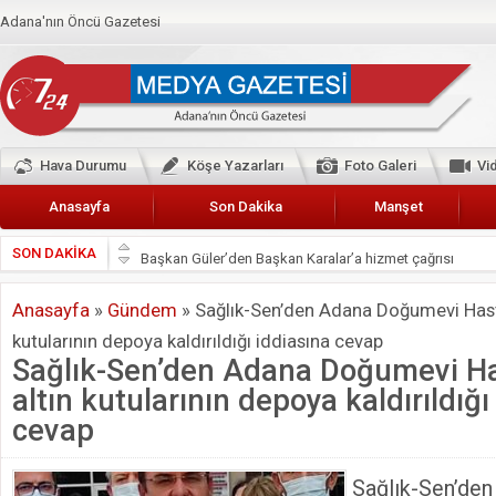
Adana'nın Öncü Gazetesi
Hava Durumu
Köşe Yazarları
Foto Galeri
Vi
Anasayfa
Son Dakika
Manşet
SON DAKİKA
Başkan Güler’den Başkan Karalar’a hizmet çağrısı
Lokantacılar ve Kebapçılar Esnaf Odası Başkanı Şefik A
Anasayfa
»
Gündem
»
Sağlık-Sen’den Adana Doğumevi Hast
Hak-İş Abdurrahman Yücel
kutularının depoya kaldırıldığı iddiasına cevap
HDP İL BİNASININ ÖNÜNDE ANNELER TARİH YAZIYORL
Sağlık-Sen’den Adana Doğumevi H
CEYHAN TİCARET ODASI
altın kutularının depoya kaldırıldığı
Hainler emellerine asla erişemeyecekler
cevap
BÖLGEMİZ ÇUKUROVA’DA 2019 YILI PAMUK HASADIN
Sağlık-Sen’d
İyi Parti Yüreğir İlçe Başkanı Enis Akyürek