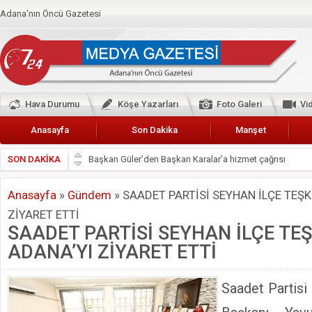
Adana'nın Öncü Gazetesi
Hava Durumu
Köşe Yazarları
Foto Galeri
Vi
Anasayfa
Son Dakika
Manşet
SON DAKİKA
Başkan Güler’den Başkan Karalar’a hizmet çağrısı
Lokantacılar ve Kebapçılar Esnaf Odası Başkanı Şefik A
Anasayfa
»
Gündem
»
SAADET PARTİSİ SEYHAN İLÇE TEŞKİ
Hak-İş Abdurrahman Yücel
ZİYARET ETTİ
HDP İL BİNASININ ÖNÜNDE ANNELER TARİH YAZIYORL
SAADET PARTİSİ SEYHAN İLÇE TEŞ
CEYHAN TİCARET ODASI
ADANA’YI ZİYARET ETTİ
Hainler emellerine asla erişemeyecekler
BÖLGEMİZ ÇUKUROVA’DA 2019 YILI PAMUK HASADIN
Saadet Partisi
İyi Parti Yüreğir İlçe Başkanı Enis Akyürek