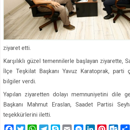
ziyaret etti.
Karşılıklı güzel temennilerle başlayan ziyarette, 
İlçe Teşkilat Başkanı Yavuz Karatoprak, parti ç
bilgiler verdi.
Yapılan ziyaretten dolayı memnuniyetini dile g
Başkanı Mahmut Eraslan, Saadet Partisi Seyha
teşekkürlerini iletti.
Facebook
Twitter
WhatsApp
Telegram
Skype
Email
Messenger
LinkedIn
Pinte
Ou