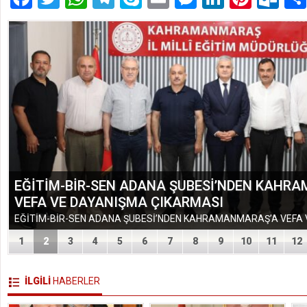
EĞİTİM-BİR-SEN ADANA ŞUBESİ’NDEN KAHR
VEFA VE DAYANIŞMA ÇIKARMASI
1
2
3
4
5
6
7
8
9
10
11
12
İLGİLİ
HABERLER