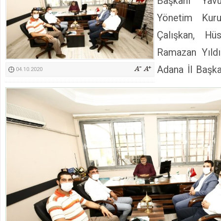
Başkanı Yav
Kimyasallardan Koruma Derneği Başkanı Cennet Çelik
Yönetim Kur
Çalışkan, Hü
Ramazan Yıldır
Adana İl Başka
04.10.2020