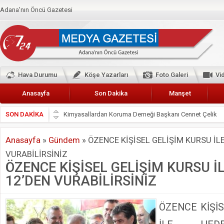
Adana'nın Öncü Gazetesi
Hava Durumu
Köşe Yazarları
Foto Galeri
Vi
Anasayfa
Son Dakika
Manşet
SON DAKİKA
Başkan Güler’den Başkan Karalar’a hizmet çağrısı
Lokantacılar ve Kebapçılar Esnaf Odası Başkanı Şefik A
Anasayfa
»
Gündem
»
ÖZENCE KİŞİSEL GELİŞİM KURSU İLE
Hak-İş Abdurrahman Yücel
VURABİLİRSİNİZ
HDP İL BİNASININ ÖNÜNDE ANNELER TARİH YAZIYORL
ÖZENCE KİŞİSEL GELİŞİM KURSU İL
CEYHAN TİCARET ODASI
12’DEN VURABİLİRSİNİZ
Hainler emellerine asla erişemeyecekler
BÖLGEMİZ ÇUKUROVA’DA 2019 YILI PAMUK HASADIN
ÖZENCE KİŞİ
İyi Parti Yüreğir İlçe Başkanı Enis Akyürek