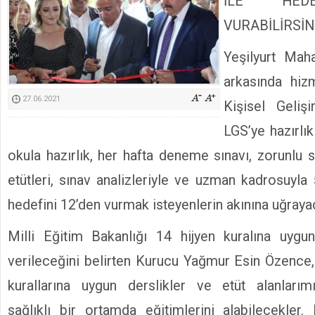
İLE HEDE
Kimyasallardan Koruma Derneği Başkanı Cennet Çelik
VURABİLİRSİN
Yeşilyurt Maha
arkasında hiz
27.06.2021
Kişisel Geliş
LGS’ye hazırlık
okula hazırlık, her hafta deneme sınavı, zorunlu 
etütleri, sınav analizleriyle ve uzman kadrosuyla 5-
hedefini 12’den vurmak isteyenlerin akınına uğraya
Milli Eğitim Bakanlığı 14 hijyen kuralına uygu
verileceğini belirten Kurucu Yağmur Esin Özence
kurallarına uygun derslikler ve etüt alanlarım
sağlıklı bir ortamda eğitimlerini alabilecekler