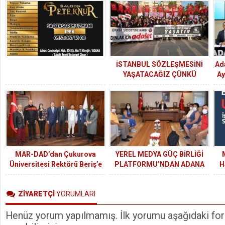
İSTANBUL SÖZLEŞMESİNİ
Ad
YAŞATACAĞIZ ÇÜNKÜ
Ay
İSTANBUL SÖZLEŞMESİ
YAŞATIR
MAR-DAD’dan Çukurova
YEREL MEDYA GÜÇ BİRLİĞİ
Üniversitesi Rektörü Beriş’e
PLATFORMU’NDAN ADANA
H
ziyaret
VALİSİ SÜLEYMAN ELBAN’A
Be
ZİYARET
ZİYARETÇİ
YORUMLARI
Hak
Henüz yorum yapılmamış. İlk yorumu aşağıdaki form