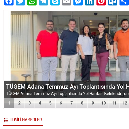
Facebook
Twitter
WhatsApp
Telegram
Skype
Email
Messenger
LinkedIn
Pinte
Ou
TÜGEM Adana Temmuz Ayı Toplantısında Yol Har
1
2
3
4
5
6
7
8
9
10
11
12
İLGİLİ
HABERLER