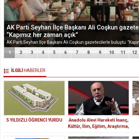
AK Parti Seyhan İlçe Başkanı Ali Coşkun gazetec
“Kapımız her zaman açık”
1
2
3
4
5
6
7
8
9
10
11
12
İLGİLİ
HABERLER
5 YILDIZLI ÖĞRENCİ YURDU
Anadolu Alevi Hareketi İnanç,
Kültür, İlim, Eğitim, Araştırma,
Yardımlaşma Derneği Başkanı
Ali İrfan Vural: Aleviler bu