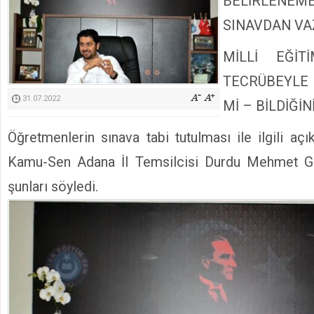
BELİRLEN
Kimyasallardan Koruma Derneği Başkanı Cennet Çelik
SINAVDAN VA
MİLLİ EĞİT
TECRÜBEYLE 
31.07.2022
Mİ – BİLDİĞİ
Öğretmenlerin sınava tabi tutulması ile ilgili aç
Kamu-Sen Adana İl Temsilcisi Durdu Mehmet Girg
şunları söyledi.