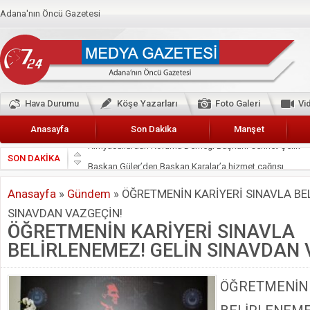
Adana'nın Öncü Gazetesi
Hava Durumu
Köşe Yazarları
Foto Galeri
Vi
Anasayfa
Son Dakika
Manşet
SON DAKİKA
Başkan Güler’den Başkan Karalar’a hizmet çağrısı
Lokantacılar ve Kebapçılar Esnaf Odası Başkanı Şefik A
Anasayfa
»
Gündem
»
ÖĞRETMENİN KARİYERİ SINAVLA BE
Hak-İş Abdurrahman Yücel
SINAVDAN VAZGEÇİN!
HDP İL BİNASININ ÖNÜNDE ANNELER TARİH YAZIYORL
ÖĞRETMENİN KARİYERİ SINAVLA
CEYHAN TİCARET ODASI
BELİRLENEMEZ! GELİN SINAVDAN 
Hainler emellerine asla erişemeyecekler
BÖLGEMİZ ÇUKUROVA’DA 2019 YILI PAMUK HASADIN
ÖĞRETMENİN 
İyi Parti Yüreğir İlçe Başkanı Enis Akyürek