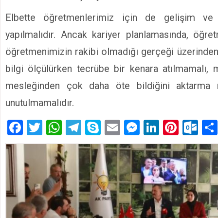
Elbette öğretmenlerimiz için de gelişim ve 
yapılmalıdır. Ancak kariyer planlamasında, öğre
öğretmenimizin rakibi olmadığı gerçeği üzerinden
bilgi ölçülürken tecrübe bir kenara atılmamalı,
mesleğinden çok daha öte bildiğini aktarma
unutulmamalıdır.
Facebook
Twitter
WhatsApp
Telegram
Skype
Email
Messenger
LinkedIn
Pinte
Ou