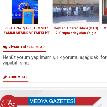
ülkede sayısal bir güç ve
temel bir dinamiktir.
REFAH PAYI ŞART, TEMMUZ
Ceyhan Ticaret Odası (CTO)
MH
ZAMMI MEMUR VE EMEKLİYE
2. Grupta aday olan Yalçın
ÇARE OLMUYOR
Arslan ve Kerem Dorak basın
Be
mensuplarıyla buluştu.
ZİYARETÇİ
YORUMLARI
ge
Henüz yorum yapılmamış. İlk yorumu aşağıdaki form
yapabilirsiniz.
YORUM
YAZ