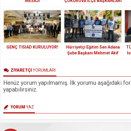
MESAJI
ÇUKUROVA İLÇE BAŞKANLARI
SAĞLIK ÇALIŞANLARI İLE
BULUŞTU
GENÇ TISİAD KURULUYOR!
Hürriyetçi Eğitim Sen Adana
TÜ
Şube Başkanı Mehmet Akif
İs
Özcan : Hak yoksa huzur yok!
ZİYARETÇİ
YORUMLARI
Henüz yorum yapılmamış. İlk yorumu aşağıdaki form
yapabilirsiniz.
YORUM
YAZ