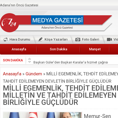
Adana'nın Öncü Gazetesi
Hava Durumu
Köşe Yazarları
Foto Galeri
Vi
Anasayfa
Son Dakika
Manşet
SON DAKİKA
Başkan Güler’den Başkan Karalar’a hizmet çağrısı
Lokantacılar ve Kebapçılar Esnaf Odası Başkanı Şefik A
Anasayfa
»
Gündem
»
MİLLİ EGEMENLİK, TEHDİT EDİLEME
Hak-İş Abdurrahman Yücel
TAHDİT EDİLEMEYEN DEVLETİN BİRLİĞİYLE GÜÇLÜDÜR
HDP İL BİNASININ ÖNÜNDE ANNELER TARİH YAZIYORL
MİLLİ EGEMENLİK, TEHDİT EDİLE
CEYHAN TİCARET ODASI
MİLLETİN VE TAHDİT EDİLEMEYEN
Hainler emellerine asla erişemeyecekler
BİRLİĞİYLE GÜÇLÜDÜR
BÖLGEMİZ ÇUKUROVA’DA 2019 YILI PAMUK HASADIN
Memur-Sen v
İyi Parti Yüreğir İlçe Başkanı Enis Akyürek