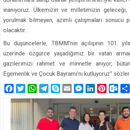
inanıyoruz. Ülkemizin ve milletimizin geleceği,
yorulmak bilmeyen, azimli çalışmaları sonucu
olacaktır.
Bu düşüncelerle, TBMM’nin açılışının 101. yılı
üzerinde özgürce yaşadığımız bir vatan arm
gazilerimizi rahmet ve minnetle anıyor; bütü
Egemenlik ve Çocuk Bayramı’nı kutluyoruz” sözler
Facebook
Twitter
WhatsApp
Telegram
Skype
Email
Messenger
LinkedIn
Pinte
Ou