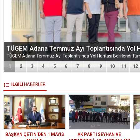
EĞİTİM-BİR-SEN ADANA ŞUBESİ’NDEN KAHR
VEFA VE DAYANIŞMA ÇIKARMASI
1
2
3
4
5
6
7
8
9
10
11
12
İLGİLİ
HABERLER
BAŞKAN ÇETİN’DEN 1 MAYIS
AK PARTİ SEYHAN VE