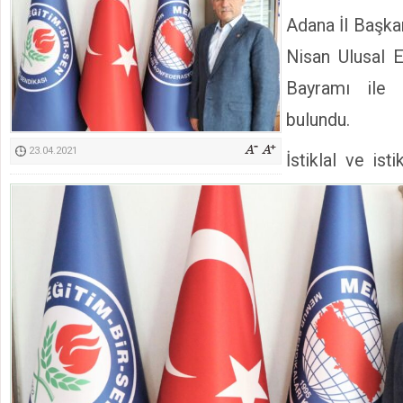
Kimyasallardan Koruma Derneği Başkanı Cennet Çelik
Adana İl Başk
Nisan Ulusal 
Bayramı ile i
bulundu.
23.04.2021
İstiklal ve is