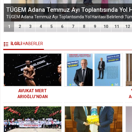
EĞİTİM-BİR-SEN ADANA ŞUBESİ’NDEN KAHR
VEFA VE DAYANIŞMA ÇIKARMASI
1
2
3
4
5
6
7
8
9
10
11
12
İLGİLİ
HABERLER
AVUKAT MERT
ARIOĞLU’NDAN
A
BALKANLARDA TARİHİ BAŞARI