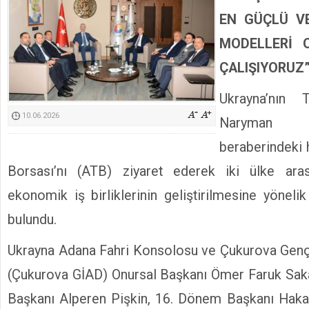
Kimyasallardan Koruma Derneği Başkanı Cennet Çelik
EN GÜÇLÜ VE
MODELLERİ 
ÇALIŞIYORUZ
Ukrayna’nın T
10.06.2026
Naryman 
beraberindeki 
Borsası’nı (ATB) ziyaret ederek iki ülke ara
ekonomik iş birliklerinin geliştirilmesine yöneli
bulundu.
Ukrayna Adana Fahri Konsolosu ve Çukurova Genç 
(Çukurova GİAD) Onursal Başkanı Ömer Faruk Sak
Başkanı Alperen Pişkin, 16. Dönem Başkanı Haka