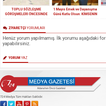
TOPLU SÖZLEŞME
1 Mayıs Emek ve Dayanışma
GÖRÜŞMELERİ ÖNCESİNDE
Günü Kutlu Olsun: KİMSENİN
MEMUR-SEN’DEN HÜKÜMETE
EMEĞİNİN HEBA OLMASINA
10 TEKLİF
GÖZ YUMAMAYIZ!
ZİYARETÇİ
YORUMLARI
Henüz yorum yapılmamış. İlk yorumu aşağıdaki form
yapabilirsiniz.
YORUM
YAZ
724 Medya Tüm Hakları Saklıdır.