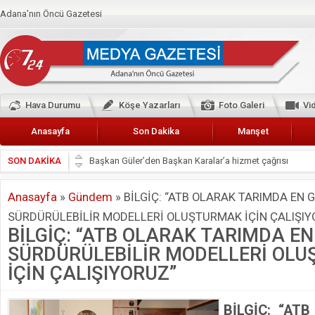
Adana'nın Öncü Gazetesi
Hava Durumu
Köşe Yazarları
Foto Galeri
Vi
Anasayfa
Son Dakika
Manşet
SON DAKİKA
Başkan Güler’den Başkan Karalar’a hizmet çağrısı
Lokantacılar ve Kebapçılar Esnaf Odası Başkanı Şefik A
Anasayfa
»
Gündem
»
BİLGİÇ: “ATB OLARAK TARIMDA EN 
Hak-İş Abdurrahman Yücel
SÜRDÜRÜLEBİLİR MODELLERİ OLUŞTURMAK İÇİN ÇALIŞIY
HDP İL BİNASININ ÖNÜNDE ANNELER TARİH YAZIYORL
BİLGİÇ: “ATB OLARAK TARIMDA EN
CEYHAN TİCARET ODASI
SÜRDÜRÜLEBİLİR MODELLERİ OL
Hainler emellerine asla erişemeyecekler
İÇİN ÇALIŞIYORUZ”
BÖLGEMİZ ÇUKUROVA’DA 2019 YILI PAMUK HASADIN
BİLGİÇ: “AT
İyi Parti Yüreğir İlçe Başkanı Enis Akyürek