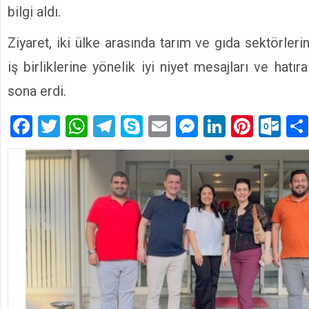
bilgi aldı.
Ziyaret, iki ülke arasında tarım ve gıda sektörlerin
iş birliklerine yönelik iyi niyet mesajları ve hatır
sona erdi.
Facebook
Twitter
WhatsApp
Telegram
Skype
Email
Messenger
LinkedIn
Pinte
Ou