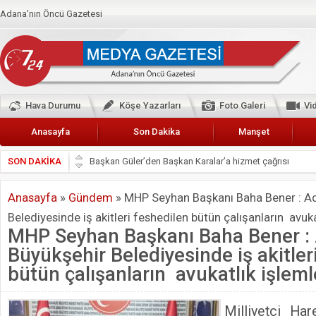
Adana'nın Öncü Gazetesi
Hava Durumu
Köşe Yazarları
Foto Galeri
Vi
Anasayfa
Son Dakika
Manşet
SON DAKİKA
Başkan Güler’den Başkan Karalar’a hizmet çağrısı
Lokantacılar ve Kebapçılar Esnaf Odası Başkanı Şefik A
Anasayfa
»
Gündem
»
MHP Seyhan Başkanı Baha Bener : A
Hak-İş Abdurrahman Yücel
Belediyesinde iş akitleri feshedilen bütün çalışanların avukatl
HDP İL BİNASININ ÖNÜNDE ANNELER TARİH YAZIYORL
MHP Seyhan Başkanı Baha Bener :
CEYHAN TİCARET ODASI
Büyükşehir Belediyesinde iş akitler
Hainler emellerine asla erişemeyecekler
bütün çalışanların avukatlık işlemler
BÖLGEMİZ ÇUKUROVA’DA 2019 YILI PAMUK HASADIN
Milliyetçi Har
İyi Parti Yüreğir İlçe Başkanı Enis Akyürek