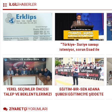
İLGİLİ
HABERLER
“Türkiye- Suriye savaşı
isteniyor, sorun Esad ile
görüşmeden çözülmez”
YEREL SEÇİMLER ÖNCESİ
EĞİTİM-BİR-SEN ADANA
TALEP VE BEKLENTİLERİMİZİ
ŞUBESİ EĞİTİMCİYE ŞİDDETE
İÇEREN BASIN AÇIKLAMAMIZI
KARŞI İŞ BIRAKTI
GERÇEKLEŞTİRDİK!
ZİYARETÇİ
YORUMLARI