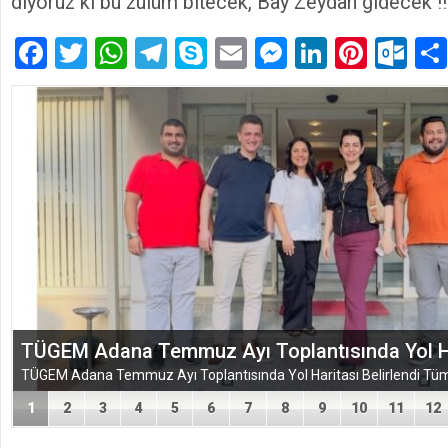
diyoruz ki bu zulüm bitecek, Bay Zeydan gidecek !!
Facebook
Twitter
WhatsApp
Telegram
Skype
Email
Messenger
LinkedIn
Pinte
Ou
TÜGEM Adana Temmuz Ayı Toplantısında Yol Har
1
2
3
4
5
6
7
8
9
10
11
12