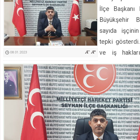
Kimyasallardan Koruma Derneği Başkanı Cennet Çelik
İlçe Başkanı 
Büyükşehir B
sayıda işçinin
tepki gösterdi
ve iş haklar
08.01.2023