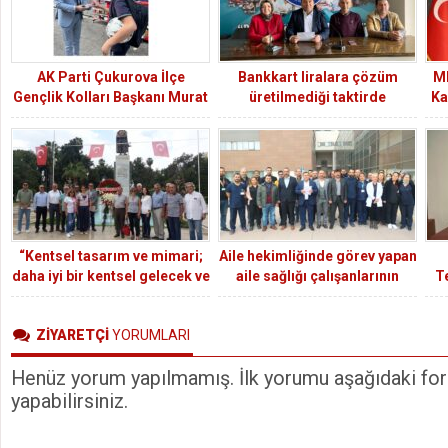
AK Parti Çukurova İlçe
Bankkart liralara çözüm
MH
Gençlik Kolları Başkanı Murat
üretilmediği taktirde
Ka
Öztürk, Minik Öğrencilerle Bir
üyelerimizden aldığımız gücü
Araya Gelerek Motivasyon
onların lehine kullanmak için
Dolu Başlangıç Sağladı
her türlü söylem ve eylem
yapılacaktır
“Kentsel tasarım ve mimari;
Aile hekimliğinde görev yapan
daha iyi bir kentsel gelecek ve
aile sağlığı çalışanlarının
T
daha iyi bir yaşam kalitesinin
taban ve teşvik ödemeleri 4
anahtarıdır”
kat artırılmalı
ZİYARETÇİ
YORUMLARI
Henüz yorum yapılmamış. İlk yorumu aşağıdaki form
yapabilirsiniz.