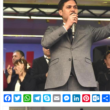
Facebook
Twitter
WhatsApp
Telegram
Skype
Email
Messenger
LinkedIn
Pinte
Ou