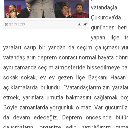
Kimyasallardan Koruma Derneği Başkanı Cennet Çelik
vatandaşla
Çukurova’d
27.03.2023
gününden beri
yapan ilçe te
yaraları sarıp bir yandan da seçim çalışması yü
vatandaşların deprem sonrası normal hayata dönm
aynı zamanda seçim atmosferide hissedilmeye ba
sokak sokak, ev ev gezen İlçe Başkanı Hasan Ö
açıklamalarda bulundu. “Vatandaşlarımızın yaral
etmek, yarınlara umutla bakmasını sağlamak b
Böyle zamanlarda yorgunluk olmaz. Var gücümüz
da devam edeceğiz. Deprem öncesinde bütün
çalışmalarını organize edip hazırlığımızı ta