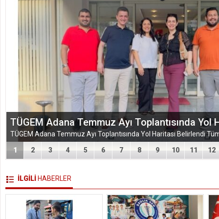
TÜGEM Adana Temmuz Ayı Toplantısında Yol Har
1
2
3
4
5
6
7
8
9
10
11
12
İLGİLİ
HABERLER