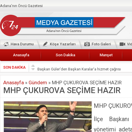
Adana'nın Öncü Gazetesi
Hava Durumu
Köşe Yazarları
Foto Galeri
Vi
Anasayfa
Son Dakika
Manşet
SON DAKİKA
Başkan Güler’den Başkan Karalar’a hizmet çağrısı
Lokantacılar ve Kebapçılar Esnaf Odası Başkanı Şefik A
Anasayfa
»
Gündem
»
MHP ÇUKUROVA SEÇİME HAZIR
Hak-İş Abdurrahman Yücel
MHP ÇUKUROVA SEÇİME HAZIR
HDP İL BİNASININ ÖNÜNDE ANNELER TARİH YAZIYORL
CEYHAN TİCARET ODASI
MHP ÇUKUROV
Hainler emellerine asla erişemeyecekler
İlçe Başkan
BÖLGEMİZ ÇUKUROVA’DA 2019 YILI PAMUK HASADIN
yönetimi adet
İyi Parti Yüreğir İlçe Başkanı Enis Akyürek