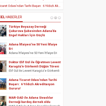
Yeni Teşvik Düzenlemesi ile Adana’da
Adana Ticaret Odası’ndan Tarihi Başarı: 6 Yıldızlı Akreditasyon Gururu!
Yatırımlara Uygulanan Vergisel Avantajlar
Arttırıldı
İÇ HASTALIKLARI UZMANI DR. YUSUF
SONAY
CEL
HABERLER
OBEZİTE: BİR BUZDAĞI
Türkiye Beyazay Derneği
ESTETİSYEN ASİYE UYANIK
Çukurova Şubesinden Adana’da
Medikal Ayak Bakımı
Engel Hakları İçin Güçlü
Farkındalık Konferansı
Türkiye Beyazay Derneği Çukurova
Adana İtfaiyesi’ne 50 Yeni İtfaiye
Şubesinden Adana’da Engel Hakları
Eri
İçin Güçlü Farkındalık Konferansı
Adana İtfaiyesi’ne 50 Yeni İtfaiye Eri
Türkiye Beyazay Derneği Çukurova
Adana Büyükşehir Belediyesi İtfaiye
Şubesi tarafından düzenlenen
Daire Başkanlığı bünyesinde göreve
Doktor Elif Gül ile Öğretmen Levent
“Engellinin Engelli Haklarının Farkında
başlayacak 50 yeni itfaiye eri için
Karagöz’e Görkemli Düğün Töreni
mıyız? Hak Bilinci, Erişilebilirlik ve
yemin töreni düzenlendi. Törene
Elif Gül ile Levent Karagöz’e Görkemli
Toplumsal Farkındalık...
Adana Büyükşehir Belediyesi Başkan
Düğün Töreni Serbest Muhasebeci
Vekili...
Mali Müşavir ve Adana Serbest
Adana Ticaret Odası’ndan Tarihi
Muhasebeci Mali Müşavirler Odası
Başarı: 6 Yıldızlı Akreditasyon
Saymanı Yurdagül Gül ile iş ve mali
Gururu!
müşavirlik camiasının yakından
Adana Ticaret Odası’ndan Tarihi
tanıdığı...
Başarı: 6 Yıldızlı Akreditasyon Gururu!
MAR-DAD ile Adana Sivaslılar
‎ADANA Ticaret Odası (ATO), üyelerine
Derneği kardeş dernek oldu
sunduğu hizmet kalitesini uluslararası