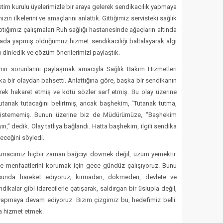
netim kurulu üyelerimizle bir araya gelerek sendikacılık yapmaya
n ilkelerini ve amaçlarını anlattık. Gittiğimiz servisteki sağlık
aptığımız çalışmaları Ruh sağlığı hastanesinde ağaçların altında
ada yapmış olduğumuz hizmet sendikacılığı baltalayarak algı
nı dinledik ve çözüm önerilerimizi paylaştık.
rının sorunlarını paylaşmak amacıyla Sağlık Bakım Hizmetleri
 bir olaydan bahsetti. Anlattığına göre, başka bir sendikanın
erek hakaret etmiş ve kötü sözler sarf etmiş. Bu olay üzerine
tanak tutacağını belirtmiş, ancak başhekim, “Tutanak tutma,
 istememiş. Bunun üzerine biz de Müdürümüze, “Başhekim
ın,” dedik. Olay tatlıya bağlandı. Hatta başhekim, ilgili sendika
eceğini söyledi.
macımız hiçbir zaman bağcıyı dövmek değil, üzüm yemektir.
 ve menfaatlerini korumak için gece gündüz çalışıyoruz. Bunu
sunda hareket ediyoruz; kırmadan, dökmeden, devlete ve
ikalar gibi idarecilerle çatışarak, saldırgan bir üslupla değil,
k yapmaya devam ediyoruz. Bizim çizgimiz bu, hedefimiz belli:
ra hizmet etmek.