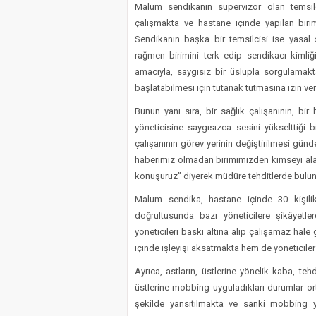
Malum sendikanın süpervizör olan temsil
çalışmakta ve hastane içinde yapılan birim 
Sendikanın başka bir temsilcisi ise yasal 
rağmen birimini terk edip sendikacı kimliği
amacıyla, saygısız bir üslupla sorgulamakt
başlatabilmesi için tutanak tutmasına izin ve
Bunun yanı sıra, bir sağlık çalışanının, bi
yöneticisine saygısızca sesini yükselttiği
çalışanının görev yerinin değiştirilmesi günd
haberimiz olmadan birimimizden kimseyi alam
konuşuruz” diyerek müdüre tehditlerde bulu
Malum sendika, hastane içinde 30 kişili
doğrultusunda bazı yöneticilere şikâyet
yöneticileri baskı altına alıp çalışamaz hal
içinde işleyişi aksatmakta hem de yöneticiler
Ayrıca, astların, üstlerine yönelik kaba, teh
üstlerine mobbing uyguladıkları durumlar ort
şekilde yansıtılmakta ve sanki mobbing ya