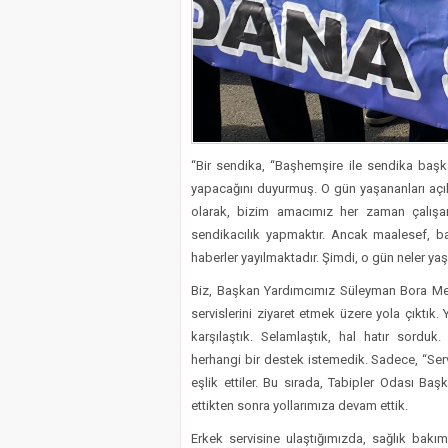
“Bir sendika, “Başhemşire ile sendika başk
yapacağını duyurmuş. O gün yaşananları aç
olarak, bizim amacımız her zaman çalışan
sendikacılık yapmaktır. Ancak maalesef, baş
haberler yayılmaktadır. Şimdi, o gün neler yaş
Biz, Başkan Yardımcımız Süleyman Bora Mes
servislerini ziyaret etmek üzere yola çıktık
karşılaştık. Selamlaştık, hal hatır sorduk
herhangi bir destek istemedik. Sadece, “Servi
eşlik ettiler. Bu sırada, Tabipler Odası Baş
ettikten sonra yollarımıza devam ettik.
Erkek servisine ulaştığımızda, sağlık bakı