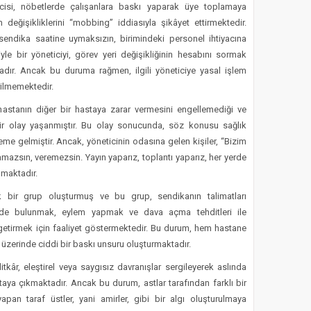
cisi, nöbetlerde çalışanlara baskı yaparak üye toplamaya
değişikliklerini “mobbing” iddiasıyla şikâyet ettirmektedir.
sendika saatine uymaksızın, birimindeki personel ihtiyacına
yle bir yöneticiyi, görev yeri değişikliğinin hesabını sormak
adır. Ancak bu duruma rağmen, ilgili yöneticiye yasal işlem
rilmemektedir.
r hastanın diğer bir hastaya zarar vermesini engellemediği ve
 bir olay yaşanmıştır. Bu olay sonucunda, söz konusu sağlık
eme gelmiştir. Ancak, yöneticinin odasına gelen kişiler, “Bizim
azsın, veremezsin. Yayın yaparız, toplantı yaparız, her yerde
nmaktadır.
k bir grup oluşturmuş ve bu grup, sendikanın talimatları
lerde bulunmak, eylem yapmak ve dava açma tehditleri ile
e getirmek için faaliyet göstermektedir. Bu durum, hem hastane
 üzerinde ciddi bir baskı unsuru oluşturmaktadır.
ditkâr, eleştirel veya saygısız davranışlar sergileyerek aslında
aya çıkmaktadır. Ancak bu durum, astlar tarafından farklı bir
pan taraf üstler, yani amirler, gibi bir algı oluşturulmaya