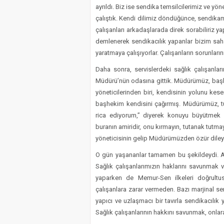
ayrıldı. Biz ise sendika temsilcilerimiz ve yö
çalıştık. Kendi dilimiz döndüğünce, sendikamızı
çalışanları arkadaşlarada direk sorabiliriz y
demlenerek sendikacılık yapanlar bizim sah
yaratmaya çalışıyorlar. Çalışanların sorunları
Daha sonra, servislerdeki sağlık çalışanla
Müdürü’nün odasına gittik. Müdürümüz, başka
yöneticilerinden biri, kendisinin yolunu kes
başhekim kendisini çağırmış. Müdürümüz, tu
rica ediyorum,” diyerek konuyu büyütmek
buranın amiridir, onu kırmayın, tutanak tutmay
yöneticisinin gelip Müdürümüzden özür diley
O gün yaşananlar tamamen bu şekildeydi. A
Sağlık çalışanlarımızın haklarını savunmak
yaparken de Memur-Sen ilkeleri doğrultu
çalışanlara zarar vermeden. Bazı marjinal send
yapıcı ve uzlaşmacı bir tavırla sendikacılı
Sağlık çalışanlarının hakkını savunmak, onla