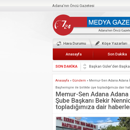
Adana'nın Öncü Gazetesi
Hava Durumu
Köşe Yazarları
Anasayfa
Son Dakika
SON DAKİKA
Başkan Güler’den Başkan
Lokantacılar ve Kebapçı
Anasayfa
»
Gündem
»
Memur-Sen Adana Adana İl 
Hak-İş Abdurrahman Yü
Başhemşire ile birlikte üye topladığımıza dair hab
HDP İL BİNASININ ÖNÜ
Memur-Sen Adana Adana İl
Şube Başkanı Bekir Nennioğ
CEYHAN TİCARET ODAS
topladığımıza dair haberler
Hainler emellerine asla 
BÖLGEMİZ ÇUKUROVA’D
İyi Parti Yüreğir İlçe Baş