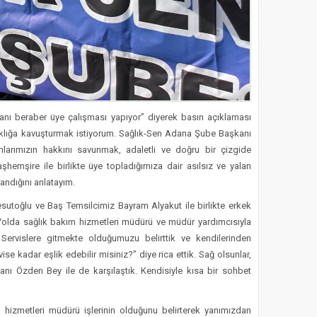
anı beraber üye çalışması yapıyor” diyerek basın açıklaması
ıklığa kavuşturmak istiyorum. Sağlık-Sen Adana Şube Başkanı
larımızın hakkını savunmak, adaletli ve doğru bir çizgide
hemşire ile birlikte üye topladığımıza dair asılsız ve yalan
andığını anlatayım.
utoğlu ve Baş Temsilcimiz Bayram Alyakut ile birlikte erkek
. Yolda sağlık bakım hizmetleri müdürü ve müdür yardımcısıyla
. Servislere gitmekte olduğumuzu belirttik ve kendilerinden
se kadar eşlik edebilir misiniz?” diye rica ettik. Sağ olsunlar,
kanı Özden Bey ile de karşılaştık. Kendisiyle kısa bir sohbet
m hizmetleri müdürü işlerinin olduğunu belirterek yanımızdan