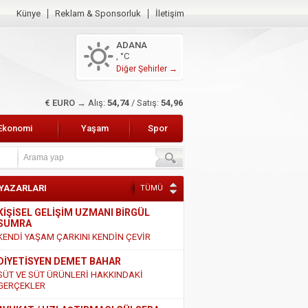
Künye
Reklam & Sponsorluk
İletişim
ADANA
, °C
Diğer Şehirler →
$ DOLAR →
Alış:
47,49
/ Satış:
47,68
Ekonomi
Yaşam
Spor
 YAZARLARI
TÜMÜ
KİŞİSEL GELİŞİM UZMANI BİRGÜL
SUMRA
KENDİ YAŞAM ÇARKINI KENDİN ÇEVİR
DİYETİSYEN DEMET BAHAR
SÜT VE SÜT ÜRÜNLERİ HAKKINDAKİ
GERÇEKLER