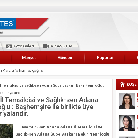
Foto Galeri
Video Galeri
Manşet
Gündem
Röportaj
 Karalar’a hizmet çağrısı
lar Esnaf Odası Başkanı Şefik Arslan
KÖŞE
Temsilcisi ve Sağlık-sen Adana Şube Başkanı Bekir Nennioğlu :
cel
erler yalandır.
NDE ANNELER TARİH YAZIYORLAR
 Temsilcisi ve Sağlık-sen Adana
lu : Başhemşire ile birlikte üye
I
 yalandır.
erişemeyecekler
A 2019 YILI PAMUK HASADINA BAŞLANDI
Memur-Sen Adana Adana İl Temsilcisi ve
Sağlık-sen Adana Şube Başkanı Bekir Nennioğlu
kanı Enis Akyürek