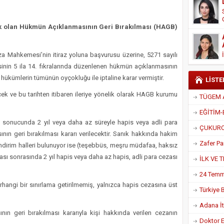
kanı Enis Akyürek
k olan
Hükmün Açıklanmasının Geri Bırakılması
(HAGB)
 Mahkemesi’nin itiraz yoluna başvurusu üzerine, 5271 sayılı
n 5 ila 14. fıkralarında düzenlenen hükmün açıklanmasının
hükümlerin tümünün oyçokluğu ile iptaline karar vermiştir.
LİSTE
ecek ve bu tarihten itibaren ileriye yönelik olarak HAGB kurumu
a sonucunda 2 yıl veya daha az süreyle hapis veya adli para
ın geri bırakılması kararı verilecektir. Sanık hakkında hakim
indirim halleri bulunuyor ise (teşebbüs, meşru müdafaa, haksız
ması sonrasında 2 yıl hapis veya daha az hapis, adli para cezası
rhangi bir sınırlama getirilmemiş, yalnızca hapis cezasına üst
Adana İtf
n geri bırakılması kararıyla kişi hakkında verilen cezanın