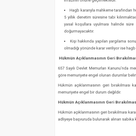
infazının önüne geçilmektedir.
Hagb kararıyla mahkeme tarafından h
5 yıllık denetim süresine tabi kılınmakt
yasal koşullara uyulması halinde süre
doğurmayacaktır.
Kişi hakkında yapılan yargılama son
olmadığı yönünde karar veriliyor ise hagb 
Hükmün Açıklanmasının Geri Bırakılma
657 Sayılı Devlet Memurları Kanunu’nda mem
göre memuriyete engel olunan durumlar belirti
Hükmün açıklanmasının geri bırakılması ka
memuriyete engel bir durum değildir.
Hükmün Açıklanmasının Geri Bırakılması 
Hükmün açıklanmasının geri bırakılması karar
adliyeye başvuruda bulunarak alınan sabıka 