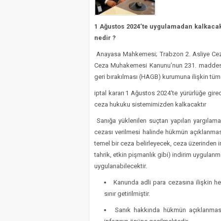
İyi Parti Yüreğir İlçe Baş
1 Ağustos 2024
‘te uygulamadan kalkaca
nedir ?
Anayasa Mahkemesi; Trabzon 2. Asliye Ceza
Ceza Muhakemesi Kanunu’nun 231. maddesini
geri bırakılması (HAGB) kurumuna ilişkin tüm 
iptal kararı
1 Ağustos 2024
‘te yürürlüğe gir
ceza hukuku sistemimizden kalkacaktır
Sanığa yüklenilen suçtan yapılan yargılam
cezası verilmesi halinde hükmün açıklanmasın
temel bir ceza belirleyecek, ceza üzerinden 
tahrik, etkin pişmanlık gibi) indirim uygulan
uygulanabilecektir.
Kanunda adli para cezasına ilişkin he
sınır getirilmiştir.
Sanık hakkında hükmün açıklanmasını