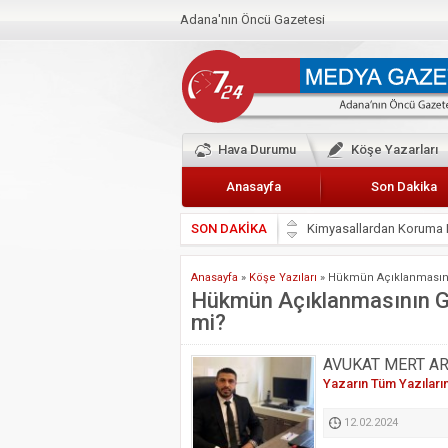
Adana'nın Öncü Gazetesi
Hava Durumu
Köşe Yazarları
Anasayfa
Son Dakika
Kimyasallardan Koruma 
SON DAKİKA
Başkan Güler’den Başkan
Anasayfa
»
Köşe Yazıları
»
Hükmün Açıklanmasını
Lokantacılar ve Kebapçı
Hükmün Açıklanmasının Ge
mi?
Hak-İş Abdurrahman Yü
HDP İL BİNASININ ÖNÜ
AVUKAT MERT A
CEYHAN TİCARET ODAS
Yazarın Tüm Yazıları
Hainler emellerine asla 
12.02.2024
BÖLGEMİZ ÇUKUROVA’D