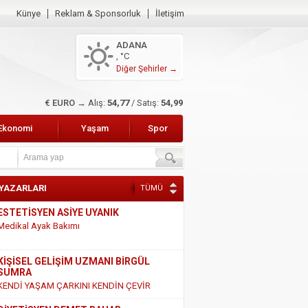
Künye
Reklam & Sponsorluk
İletişim
ADANA
, °C
Diğer Şehirler →
€ EURO →
Alış:
54,77
/ Satış:
54,99
Ekonomi
Yaşam
Spor
 YAZARLARI
TÜMÜ
ESTETİSYEN ASİYE UYANIK
Medikal Ayak Bakımı
KİŞİSEL GELİŞİM UZMANI BİRGÜL
SUMRA
KENDİ YAŞAM ÇARKINI KENDİN ÇEVİR