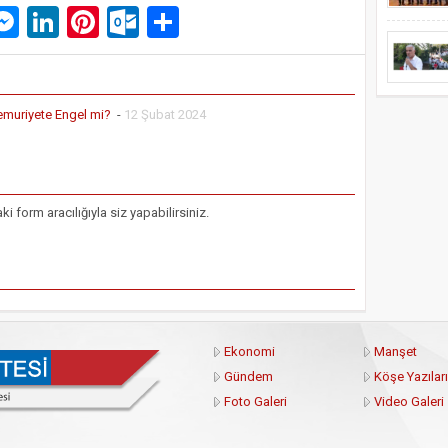
p
am
pe
mail
Messenger
LinkedIn
Pinterest
Outlook.com
Paylaş
emuriyete Engel mi?
-
12 Şubat 2024
form aracılığıyla siz yapabilirsiniz.
Ekonomi
Manşet
Gündem
Köşe Yazıları
Foto Galeri
Video Galeri