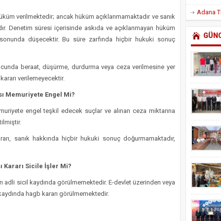
üküm verilmektedir; ancak hüküm açıklanmamaktadır ve sanık
adır. Denetim süresi içerisinde askıda ve açıklanmayan hüküm
GÜN
 sonunda düşecektir. Bu süre zarfında hiçbir hukuki sonuç
ucunda beraat, düşürme, durdurma veya ceza verilmesine yer
kararı verilemeyecektir.
sı Memuriyete Engel Mi?
uriyete engel teşkil edecek suçlar ve alınan ceza miktarına
lmiştir.
rarı, sanık hakkında hiçbir hukuki sonuç doğurmamaktadır,
Kararı Sicile İşler Mi?
ı adli sicil kaydında görülmemektedir. E-devlet üzerinden veya
kaydında hagb kararı görülmemektedir.