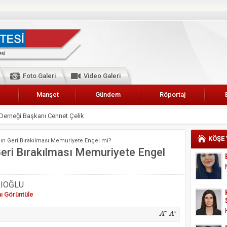
Foto Galeri
Video Galeri
Manşet
Gündem
Röportaj
Derneği Başkanı Cennet Çelik
 Karalar’a hizmet çağrısı
KÖŞE
n Geri Bırakılması Memuriyete Engel mi?
lar Esnaf Odası Başkanı Şefik Arslan
ri Bırakılması Memuriyete Engel
cel
NDE ANNELER TARİH YAZIYORLAR
RIOĞLU
I
nı Görüntüle
erişemeyecekler
A 2019 YILI PAMUK HASADINA BAŞLANDI