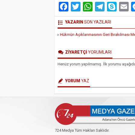
Facebook
Twitter
WhatsAp
Telegr
Sky
E
YAZARIN
SON YAZILARI
Hükmün Açıklanmasının Geri Bırakılması M
ZİYARETÇİ
YORUMLARI
Henüz yorum yapılmamış. İlk yorumu aşağıdaki 
YORUM
YAZ
724 Medya Tüm Hakları Saklıdır.