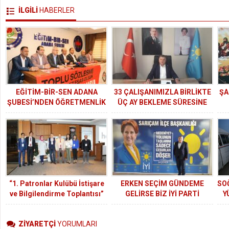
İLGİLİ
HABERLER
EĞİTİM-BİR-SEN ADANA
33 ÇALIŞANIMIZLA BİRLİKTE
ŞA
ŞUBESİ’NDEN ÖĞRETMENLİK
ÜÇ AY BEKLEME SÜRESİNE
MESLEK KANUNU’NA TEPKİ
GİRDİK.
Y
A
“1. Patronlar Kulübü İstişare
ERKEN SEÇİM GÜNDEME
SO
ve Bilgilendirme Toplantısı”
GELİRSE BİZ İYİ PARTİ
Y
gerçekleştirildi.
OLARAK HAZIRIZ.
ZİYARETÇİ
YORUMLARI