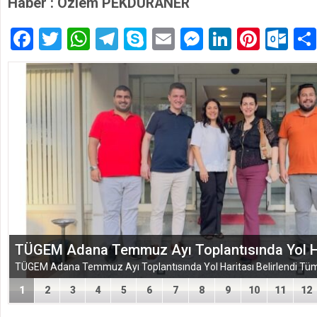
Haber : Özlem PEKDURANER
Facebook
Twitter
WhatsApp
Telegram
Skype
Email
Messenger
LinkedIn
Pinte
Ou
TÜGEM Adana Temmuz Ayı Toplantısında Yol Har
1
2
3
4
5
6
7
8
9
10
11
12