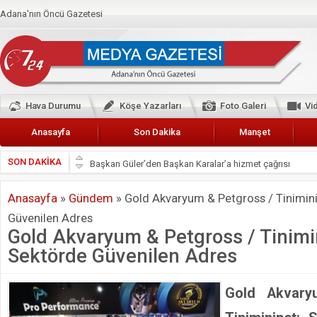
Adana'nın Öncü Gazetesi
Hava Durumu
Köşe Yazarları
Foto Galeri
Vi
Anasayfa
Son Dakika
Manşet
SON DAKİKA
Başkan Güler’den Başkan Karalar’a hizmet çağrısı
Lokantacılar ve Kebapçılar Esnaf Odası Başkanı Şefik A
Anasayfa
»
Gündem
»
Gold Akvaryum & Petgross / Tinimini
Hak-İş Abdurrahman Yücel
Güvenilen Adres
HDP İL BİNASININ ÖNÜNDE ANNELER TARİH YAZIYORL
Gold Akvaryum & Petgross / Tinimi
CEYHAN TİCARET ODASI
Sektörde Güvenilen Adres
Hainler emellerine asla erişemeyecekler
BÖLGEMİZ ÇUKUROVA’DA 2019 YILI PAMUK HASADIN
Gold Akvary
İyi Parti Yüreğir İlçe Başkanı Enis Akyürek