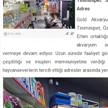
Tiniminipet: 
Kimyasallardan Koruma Derneği Başkanı Cennet Çelik
Adres
Gold Akvary
Tiniminipet, Ö
27.01.2026
Erten ortaklığ
akvaryum se
vermeye devam ediyor. Uzun süredir faaliyet gös
çeşitliliği ve müşteri memnuniyetine verdiğ
hayvanseverlerin tercih ettiği adresler arasında yer 