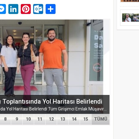
p
am
pe
mail
Messenger
LinkedIn
Pinterest
Outlook.com
Paylaş
plantısında Yol Haritası Belirlendi
TÜGEM Adana Temmuz Ayı Toplantısında Yol Haritası Belirlendi Tüm Girişimci Emlak Müşavirleri Derneği (TÜGEM) Adana İl Temsilciliği, Temmuz Ayı Temsilcilik...
8
9
10
11
12
13
14
15
TÜMÜ