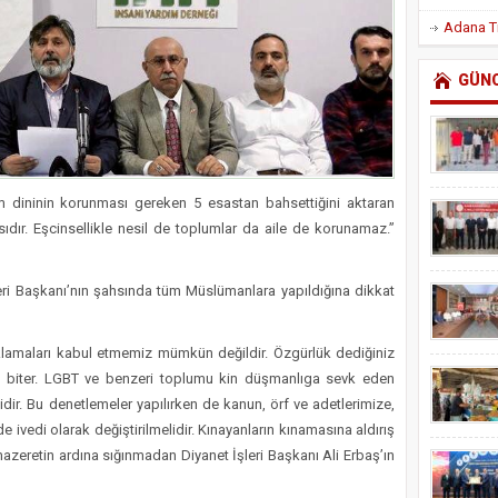
GÜN
am dininin korunması gereken 5 esastan bahsettiğini aktaran
ıdır. Eşcinsellikle nesil de toplumlar da aile de korunamaz.”
leri Başkanı’nın şahsında tüm Müslümanlara yapıldığına dikkat
ıklamaları kabul etmemiz mümkün değildir. Özgürlük dediğiniz
de biter. LGBT ve benzeri toplumu kin düşmanlıga sevk eden
dir. Bu denetlemeler yapılırken de kanun, örf ve adetlerimize,
e ivedi olarak değiştirilmelidir. Kınayanların kınamasına aldırış
mazeretin ardına sığınmadan Diyanet İşleri Başkanı Ali Erbaş’ın