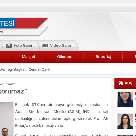
Foto Galeri
Video Galeri
Manşet
Gündem
Röportaj
 Karalar’a hizmet çağrısı
lar Esnaf Odası Başkanı Şefik Arslan
KÖŞE
i korumaz”
cel
i korumaz”
NDE ANNELER TARİH YAZIYORLAR
Bir çok STK’nın bir araya gelmesiyle oluşturulan
I
Adana Sivil İnisiyatif Meclisi (ASİM), İHD’nin cinsel
erişemeyecekler
sapkınlığı sahiplenmesine tepki göstererek Prof. Ali
A 2019 YILI PAMUK HASADINA BAŞLANDI
Erbaş’a destek mesajı verdi.
kanı Enis Akyürek
Cinsel sapkınlığı sahiplenenlere tepki gösteren