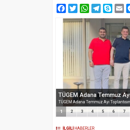
Facebook
Twitter
WhatsAp
Telegr
Sky
E
TÜGEM Adana Temmuz Ayı To
1
2
3
4
5
6
7
İLGİLİ
HABERLER