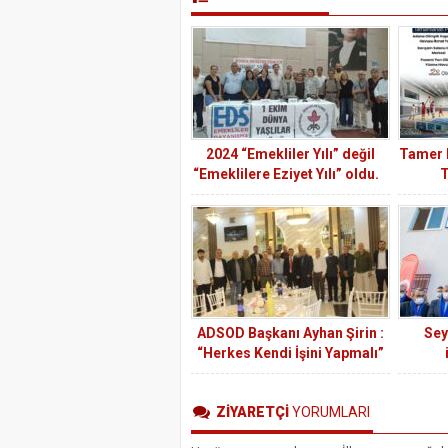
2024 “Emekliler Yılı” değil
Tamer D
“Emeklilere Eziyet Yılı” oldu.
T
ADSOD Başkanı Ayhan Şirin :
Sey
“Herkes Kendi İşini Yapmalı”
ZİYARETÇİ
YORUMLARI