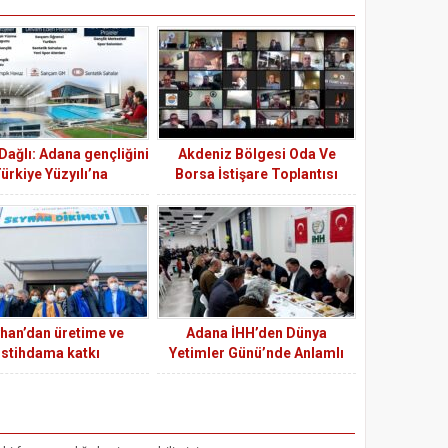
ağlı: Adana gençliğini
Akdeniz Bölgesi Oda Ve
ürkiye Yüzyılı’na
Borsa İstişare Toplantısı
Hazırlıyoruz”
han’dan üretime ve
Adana İHH’den Dünya
istihdama katkı
Yetimler Günü’nde Anlamlı
İftar: Yetimler Aynı Sofrada
Buluştu