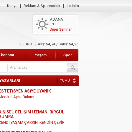
Künye
Reklam & Sponsorluk
İletişim
ADANA
, °C
Diğer Şehirler →
€ EURO →
Alış:
54,74
/ Satış:
54,96
Ekonomi
Yaşam
Spor
 YAZARLARI
TÜMÜ
KİŞİSEL GELİŞİM UZMANI BİRGÜL
SUMRA
KENDİ YAŞAM ÇARKINI KENDİN ÇEVİR
DİYETİSYEN DEMET BAHAR
SÜT VE SÜT ÜRÜNLERİ HAKKINDAKİ
GERÇEKLER