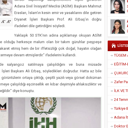
Derneği Başkanı Cennet Çelik
Adana Sivil İnisiyatif Meclisi (ASİM) Başkanı Mahmut
Eraslan, İslam’ın kesin emir ve yasaklarını dile getiren
Diyanet İşleri Başkanı Prof. Ali Erbaş’ın doğru
ifadeleri dile getirdiğini söyledi.
Yaklaşık 50 STK’nın adına açıklamayı okuyan ASİM
nde olduğu herkesçe malum olan bir takım güruhlar peşpeşe
LİSTE
akaret etmiş hem de bir iffetsizliği çok doğal, hayatın olağan
rmeye devam etmişlerdir.” ifadelerini kullandı.
inde salyangoz satılmaya çalışıldığını ve buna müsade
 İşleri Başkanı Ali Erbaş, söyledikleri doğrudur. Hatta az bile
 görüntülerin ortaya çıktığı, çeşitli yazılı veya görsel doküman
eye çalışıldığı eşcinsellik en kibar deyimiyle ahlaksızlıktır ve
eğildir.” diye konuştu.
Adana İtf