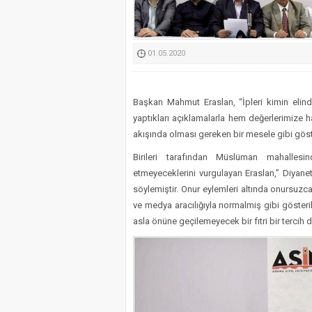
Kimyasallardan Koruma 
01.05.2020
Başkan Mahmut Eraslan, “İpleri kimin eli
yaptıkları açıklamalarla hem değerlerimize h
akışında olması gereken bir mesele gibi göste
Birileri tarafından Müslüman mahalles
etmeyeceklerini vurgulayan Eraslan,” Diyanet
söylemiştir. Onur eylemleri altında onursuzca
ve medya aracılığıyla normalmiş gibi gösterilm
asla önüne geçilemeyecek bir fıtri bir tercih d