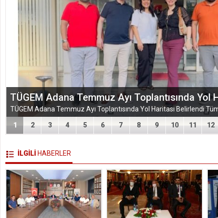
EĞİTİM-BİR-SEN ADANA ŞUBESİ’NDEN KAHR
VEFA VE DAYANIŞMA ÇIKARMASI
1
2
3
4
5
6
7
8
9
10
11
12
İLGİLİ
HABERLER