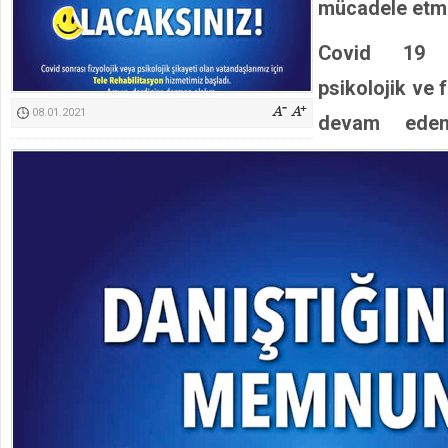
mücadele etm
Kimyasallardan Koruma Derneği Başkanı Cennet Çelik
Covid 19 
psikolojik ve f
08.01.2021
devam eden