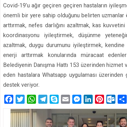
Covid-19’u ağır geçiren geçiren hastaların iyileş
önemli bir yere sahip olduğunu belirten uzmanlar 
arttırmak, nefes darlığını azaltmak, kas kuvvetin
koordinasyonu iyileştirmek, düşünme yeteneğin
azaltmak, duygu durumunu iyileştirmek, kendine 
enerji arttırmak konularında müracaat edenle
Belediyenin Danışma Hattı 153 üzerinden hizmet 
eden hastalara Whatsapp uygulaması üzerinden g
destek veriyor.
Facebook
Twitter
WhatsApp
Telegram
Skype
Email
Messenger
LinkedIn
Pinte
Ou