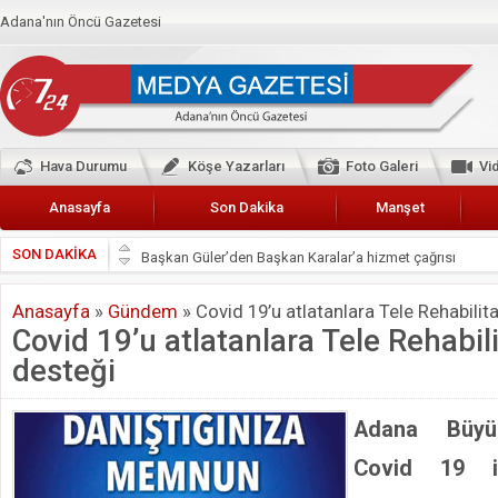
Adana'nın Öncü Gazetesi
Hava Durumu
Köşe Yazarları
Foto Galeri
Vi
Anasayfa
Son Dakika
Manşet
SON DAKİKA
Başkan Güler’den Başkan Karalar’a hizmet çağrısı
Lokantacılar ve Kebapçılar Esnaf Odası Başkanı Şefik A
Anasayfa
»
Gündem
»
Covid 19’u atlatanlara Tele Rehabilit
Hak-İş Abdurrahman Yücel
Covid 19’u atlatanlara Tele Rehabil
HDP İL BİNASININ ÖNÜNDE ANNELER TARİH YAZIYORL
desteği
CEYHAN TİCARET ODASI
Hainler emellerine asla erişemeyecekler
Adana Büyük
BÖLGEMİZ ÇUKUROVA’DA 2019 YILI PAMUK HASADIN
Covid 19 i
İyi Parti Yüreğir İlçe Başkanı Enis Akyürek