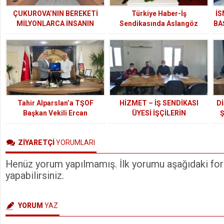
ÇUKUROVA’NIN BEREKETİ
Türkiye Haber-İş
İS
MİLYONLARCA İNSANIN
Sendikasında Aslangöz
BA
SOFRASINA KATKI SAĞLIYOR
güven tazeledi
Tahir Alparslan’a TŞOF
HİZMET – İŞ SENDİKASI
Dİ
Başkan Vekili Ercan
ÜYESİ İŞÇİLERİN
Ş
Soydaş’tan Ziyaret
ÜCRETLERİNE %15, SOSYAL
YARDIMLARA İSE %15
ZİYARETÇİ
YORUMLARI
ORANINDA ARTIŞ SAĞLANDI.
Henüz yorum yapılmamış. İlk yorumu aşağıdaki form
yapabilirsiniz.
YORUM
YAZ