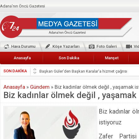
Adana'nın Öncü Gazetesi
Hava Durumu
Köşe Yazarları
Foto Galeri
Vi
Anasayfa
Son Dakika
Manşet
SON DAKİKA
Başkan Güler’den Başkan Karalar’a hizmet çağrısı
Lokantacılar ve Kebapçılar Esnaf Odası Başkanı Şefik A
Anasayfa
»
Gündem
»
Biz kadınlar ölmek değil , yaşamak is
Hak-İş Abdurrahman Yücel
Biz kadınlar ölmek değil , yaşamak 
HDP İL BİNASININ ÖNÜNDE ANNELER TARİH YAZIYORL
CEYHAN TİCARET ODASI
Biz kadınlar ö
Hainler emellerine asla erişemeyecekler
istiyoruz
BÖLGEMİZ ÇUKUROVA’DA 2019 YILI PAMUK HASADIN
Zafer Parti
İyi Parti Yüreğir İlçe Başkanı Enis Akyürek