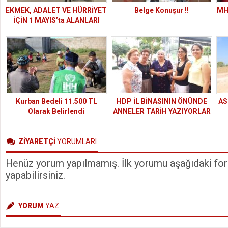
EKMEK, ADALET VE HÜRRİYET
Belge Konuşur !!
MH
İÇİN 1 MAYIS’ta ALANLARI
DOLDURANLARA SELAM
OLSUN!
Kurban Bedeli 11.500 TL
HDP İL BİNASININ ÖNÜNDE
AS
Olarak Belirlendi
ANNELER TARİH YAZIYORLAR
SU
ZİYARETÇİ
YORUMLARI
Henüz yorum yapılmamış. İlk yorumu aşağıdaki form
yapabilirsiniz.
YORUM
YAZ