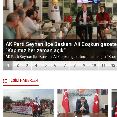
AK Parti Seyhan İlçe Başkanı Ali Coşkun gazetec
“Kapımız her zaman açık”
1
2
3
4
5
6
7
8
9
10
11
12
İLGİLİ
HABERLER