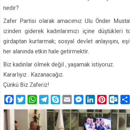
nedir?
Zafer Partisi olarak amacımız Ulu Önder Musta
izinden giderek kadınlarımızı içine düştükleri 
girdaptan kurtarmak; sosyal devlet anlayışını, eşitl
her alanında etkin hale getirmektir.
Biz kadınlar ölmek değil , yaşamak istiyoruz.
Kararlıyız . Kazanacağız.
Çünkü Biz Zaferiz!
Facebook
Twitter
WhatsApp
Telegram
Skype
Email
Messenger
LinkedIn
Pinte
Ou