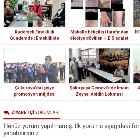
Kademeli Emeklilik
Mahalle bekçileri tarafından
İK
Gündemde : Emeklilikte
ölesiye dövülen H.E.S adalet
Adalet Derneği (EMADDER)
arıyor….
Adana İl Başkanlığı 7/24
MEDYA’yı Ziyaret Etti
Çukurova’da işçiye
Şakirpaşa Cemevi’nde İmam
A
promosyon müjdesi
Zeynel Abidin Lokması
Dağıtıldı
ZİYARETÇİ
YORUMLARI
Henüz yorum yapılmamış. İlk yorumu aşağıdaki form
yapabilirsiniz.