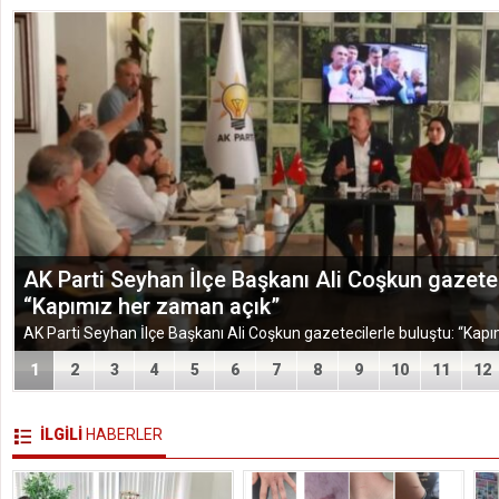
AK Parti Seyhan İlçe Başkanı Ali Coşkun gazetec
“Kapımız her zaman açık”
1
2
3
4
5
6
7
8
9
10
11
12
İLGİLİ
HABERLER