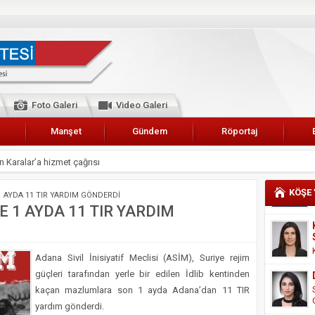
Foto Galeri
Video Galeri
Manşet
Gündem
Röportaj
 Karalar’a hizmet çağrısı
lar Esnaf Odası Başkanı Şefik Arslan
KÖŞE
 1 AYDA 11 TIR YARDIM GÖNDERDİ
cel
E 1 AYDA 11 TIR YARDIM
NDE ANNELER TARİH YAZIYORLAR
I
Adana Sivil İnisiyatif Meclisi (ASİM), Suriye rejim
erişemeyecekler
güçleri tarafından yerle bir edilen İdlib kentinden
A 2019 YILI PAMUK HASADINA BAŞLANDI
kaçan mazlumlara son 1 ayda Adana’dan 11 TIR
yardım gönderdi.
kanı Enis Akyürek