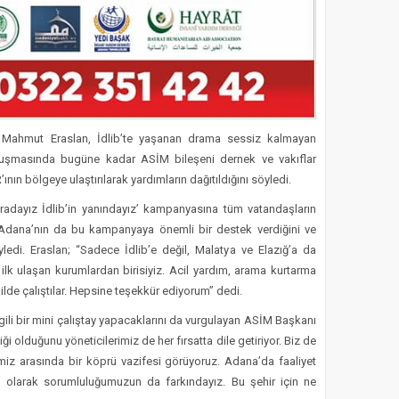
Mahmut Eraslan, İdlib’te yaşanan drama sessiz kalmayan
nuşmasında bugüne kadar ASİM bileşeni dernek ve vakıflar
nın bölgeye ulaştırılarak yardımların dağıtıldığını söyledi.
r aradayız İdlib’in yanındayız’ kampanyasına tüm vatandaşların
 Adana’nın da bu kampanyaya önemli bir destek verdiğini ve
edi. Eraslan; “Sadece İdlib’e değil, Malatya ve Elazığ’a da
ilk ulaşan kurumlardan birisiyiz. Acil yardım, arama kurtarma
lde çalıştılar. Hepsine teşekkür ediyorum” dedi.
gili bir mini çalıştay yapacaklarını da vurgulayan ASİM Başkanı
i olduğunu yöneticilerimiz de her fırsatta dile getiriyor. Biz de
imiz arasında bir köprü vazifesi görüyoruz. Adana’da faaliyet
sı olarak sorumluluğumuzun da farkındayız. Bu şehir için ne