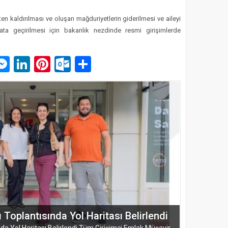
en kaldırılması ve oluşan mağduriyetlerin giderilmesi ve aileyi
ata geçirilmesi için bakanlık nezdinde resmi girişimlerde
p
am
pe
mail
Messenger
LinkedIn
Pinterest
Outlook.com
Paylaş
ŞUBESİ’NDEN KAHRAMANMARAŞ’A
ARMASI