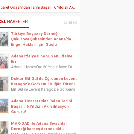
Yeni Teşvik Düzenlemesi ile Adana’da
Adana Ticaret Odası’ndan Tarihi Başarı: 6 Yıldızlı Akreditasyon Gururu!
Yatırımlara Uygulanan Vergisel Avantajlar
Arttırıldı
İÇ HASTALIKLARI UZMANI DR. YUSUF
SONAY
CEL
HABERLER
OBEZİTE: BİR BUZDAĞI
Türkiye Beyazay Derneği
ESTETİSYEN ASİYE UYANIK
Çukurova Şubesinden Adana’da
Medikal Ayak Bakımı
Engel Hakları İçin Güçlü
Farkındalık Konferansı
Türkiye Beyazay Derneği Çukurova
Adana İtfaiyesi’ne 50 Yeni İtfaiye
Şubesinden Adana’da Engel Hakları
Eri
İçin Güçlü Farkındalık Konferansı
Adana İtfaiyesi’ne 50 Yeni İtfaiye Eri
Türkiye Beyazay Derneği Çukurova
Adana Büyükşehir Belediyesi İtfaiye
Şubesi tarafından düzenlenen
Daire Başkanlığı bünyesinde göreve
Doktor Elif Gül ile Öğretmen Levent
“Engellinin Engelli Haklarının Farkında
başlayacak 50 yeni itfaiye eri için
Karagöz’e Görkemli Düğün Töreni
mıyız? Hak Bilinci, Erişilebilirlik ve
yemin töreni düzenlendi. Törene
Elif Gül ile Levent Karagöz’e Görkemli
Toplumsal Farkındalık...
Adana Büyükşehir Belediyesi Başkan
Düğün Töreni Serbest Muhasebeci
Vekili...
Mali Müşavir ve Adana Serbest
Adana Ticaret Odası’ndan Tarihi
Muhasebeci Mali Müşavirler Odası
Başarı: 6 Yıldızlı Akreditasyon
Saymanı Yurdagül Gül ile iş ve mali
Gururu!
müşavirlik camiasının yakından
Adana Ticaret Odası’ndan Tarihi
tanıdığı...
Başarı: 6 Yıldızlı Akreditasyon Gururu!
MAR-DAD ile Adana Sivaslılar
‎ADANA Ticaret Odası (ATO), üyelerine
Derneği kardeş dernek oldu
sunduğu hizmet kalitesini uluslararası