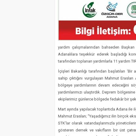
yardım çalışmalarından bahseden Başkan 
Adanalılara teşekkür ederek başladığı ko
tarafından toplanan yardımlarla 11 yardım TIR’ı
İçişleri Bakanlığı tarafından başlatılan ‘Bi
sahip çıktığını vurgulayan Mahmut Eraslan
bölgeye yardımlarının devam edeceğini söyl
yardımlarımızı ulaştırdık. Deprem bölgesine 
ekiplerimiz günlerce bölgede fedakâr bir şeki
Mart ayında yapılacak toplantıda Adana ile il
Mahmut Eraslan; “Yaşadığımız ilin birçok eksiğ
STK’lar olarak vatandaşlarımızla yöneticiler
gösteren dernek ve vakıfların bir üst çatı