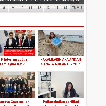
EĞİTİM-BİR-SEN ADANA ŞUBESİ’NDEN KAHRAMANMARAŞ’A VEFA VE DAYANIŞMA ÇIKARMASI Eğitim-Bir-Sen Adana Şubesi, Kahramanmaraş’ta anlamlı temaslarda bulundu. Adana heyeti; sendikal dayanışmayı güçlendirmek...
8
9
10
11
12
13
14
15
TÜMÜ
P liderinin yoğun
RAKAMLARIN ARASINDAN
ramlaşma trafiği…
SANATA AÇILAN BİR YOL:
MALİ MÜŞAVİR ARZU KILIÇ
İLE EPOKSİ VE DENGE
ÜZERİNE
urova Gazeteciler
Psikoteknikte Yenilikçi