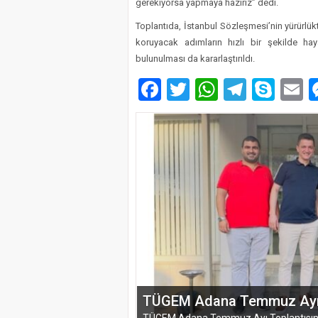
gerekiyorsa yapmaya hazırız” dedi.
Toplantıda, İstanbul Sözleşmesi’nin yürürlükt
koruyacak adımların hızlı bir şekilde hay
bulunulması da kararlaştırıldı.
Facebook
Twitter
WhatsAp
Telegr
Sky
E
EĞİTİM-BİR-SEN ADANA 
VEFA VE DAYANIŞMA ÇIK