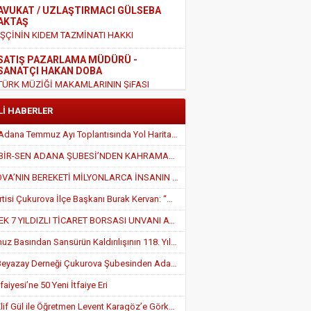
AVUKAT / UZLAŞTIRMACI GÜLSEBA
AKTAŞ
İŞÇİNİN KIDEM TAZMİNATI HAKKI
SATIŞ PAZARLAMA MÜDÜRÜ -
SANATÇI HAKAN DOBA
TÜRK MÜZİĞİ MAKAMLARININ ŞiFASI
EĞİTİMCİ - YAZAR HALİL KIRIK
Lİ HABERLER
EĞİTİM AMA NASIL ?
TÜGEM Adana Temmuz Ayı Toplantısında Yol Haritası Belirlendi
KİŞİSEL GELİŞİM UZMANI - EĞİTİMCİ-
EĞİTİM-BİR-SEN ADANA ŞUBESİ’NDEN KAHRAMANMARAŞ’A VEFA VE DAYANIŞMA ÇIKARMASI
YAZAR - NİHAYET YILDIRIM
OKUL FOBİSİNİN NEDENLERİ
ÇUKUROVA’NIN BEREKETİ MİLYONLARCA İNSANIN SOFRASINA KATKI SAĞLIYOR
MALİ MÜŞAVİR - 7/24 MEDYA GAZETESİ
Zafer Partisi Çukurova İlçe Başkanı Burak Kervan: “Çukurova Adım Adım Zafer’e Yürüyor”
İMTİYAZ SAHİBİ ÖZLEM PEKDURANER
İLK VE TEK 7 YILDIZLI TİCARET BORSASI UNVANI ATB’NİN
AVUKAT MERT ARIOĞLU: “İYİ NİYETLİ
VATANDAŞLARIN MAĞDURİYETİNİ
24 Temmuz Basından Sansürün Kaldırılışının 118. Yılı ÇGC’de Kebap İkramıyla Kutlandı
GİDERECEK ÖNEMLİ BİR ADIM ATILIYOR.”
BÜROKRAT - ARAŞTIRMACI- YAZAR
HARUN DOĞAN
Türkiye Beyazay Derneği Çukurova Şubesinden Adana’da Engel Hakları İçin Güçlü Farkındalık Konferansı
KELİMELER, MEDENİYETLERİ İNŞÂ EDEN YAPI
TAŞLARIDIR
aiyesi’ne 50 Yeni İtfaiye Eri
YEMİNLİ MALİ MÜŞAVİR - SORUMLU
Doktor Elif Gül ile Öğretmen Levent Karagöz’e Görkemli Düğün Töreni
ORTAK BAŞDENETÇİ VAHİT MENTER