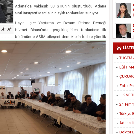
Derneği Başkanı Cennet Çelik
Adana’da yaklaşık 50 STK’nın oluşturduğu Adana
Sivil İnisiyatif Meclisi’nin aylık toplantıları sürüyor.
Hayırlı İşler Yaptırma ve Devam Ettirme Derneği
Hizmet Binası’nda gerçekleştirilen toplantının ilk
bölümünde ASİM bileşeni derneklerin İdlib’e yönelik
LİSTE
Adana İtf