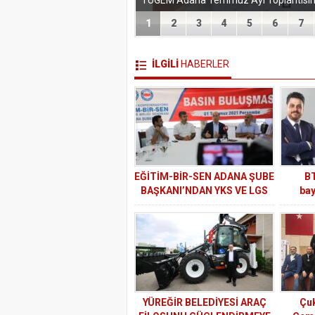
1
2
3
4
5
6
7
İLGİLİ
HABERLER
EĞİTİM-BİR-SEN ADANA ŞUBE
BT
BAŞKANI’NDAN YKS VE LGS
bay
SORULARIYLA İLGİLİ ÇOK
ÖNEMLİ İDDİALAR
YÜREĞİR BELEDİYESİ ARAÇ
Çuk