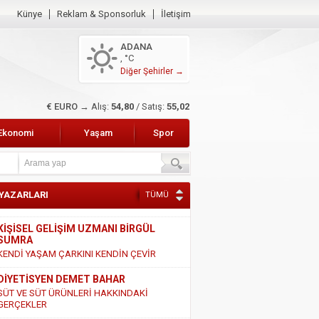
Künye
Reklam & Sponsorluk
İletişim
ADANA
, °C
Diğer Şehirler →
$ DOLAR →
Alış:
47,47
/ Satış:
47,66
Ekonomi
Yaşam
Spor
 YAZARLARI
TÜMÜ
KİŞİSEL GELİŞİM UZMANI BİRGÜL
SUMRA
KENDİ YAŞAM ÇARKINI KENDİN ÇEVİR
DİYETİSYEN DEMET BAHAR
SÜT VE SÜT ÜRÜNLERİ HAKKINDAKİ
GERÇEKLER