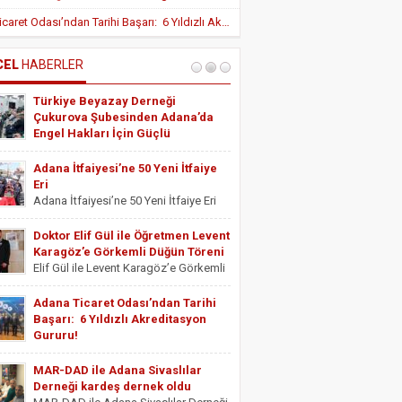
Yeni Teşvik Düzenlemesi ile Adana’da
Adana Ticaret Odası’ndan Tarihi Başarı: 6 Yıldızlı Akreditasyon Gururu!
Yatırımlara Uygulanan Vergisel Avantajlar
Arttırıldı
İÇ HASTALIKLARI UZMANI DR. YUSUF
SONAY
CEL
HABERLER
OBEZİTE: BİR BUZDAĞI
Türkiye Beyazay Derneği
ESTETİSYEN ASİYE UYANIK
Çukurova Şubesinden Adana’da
Medikal Ayak Bakımı
Engel Hakları İçin Güçlü
Farkındalık Konferansı
Türkiye Beyazay Derneği Çukurova
Adana İtfaiyesi’ne 50 Yeni İtfaiye
Şubesinden Adana’da Engel Hakları
Eri
İçin Güçlü Farkındalık Konferansı
Adana İtfaiyesi’ne 50 Yeni İtfaiye Eri
Türkiye Beyazay Derneği Çukurova
Adana Büyükşehir Belediyesi İtfaiye
Şubesi tarafından düzenlenen
Daire Başkanlığı bünyesinde göreve
Doktor Elif Gül ile Öğretmen Levent
“Engellinin Engelli Haklarının Farkında
başlayacak 50 yeni itfaiye eri için
Karagöz’e Görkemli Düğün Töreni
mıyız? Hak Bilinci, Erişilebilirlik ve
yemin töreni düzenlendi. Törene
Elif Gül ile Levent Karagöz’e Görkemli
Toplumsal Farkındalık...
Adana Büyükşehir Belediyesi Başkan
Düğün Töreni Serbest Muhasebeci
Vekili...
Mali Müşavir ve Adana Serbest
Adana Ticaret Odası’ndan Tarihi
Muhasebeci Mali Müşavirler Odası
Başarı: 6 Yıldızlı Akreditasyon
Saymanı Yurdagül Gül ile iş ve mali
Gururu!
müşavirlik camiasının yakından
Adana Ticaret Odası’ndan Tarihi
tanıdığı...
Başarı: 6 Yıldızlı Akreditasyon Gururu!
MAR-DAD ile Adana Sivaslılar
‎ADANA Ticaret Odası (ATO), üyelerine
Derneği kardeş dernek oldu
sunduğu hizmet kalitesini uluslararası