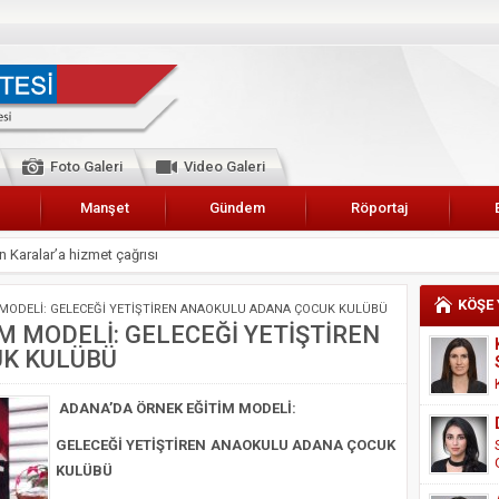
Foto Galeri
Video Galeri
Manşet
Gündem
Röportaj
 Karalar’a hizmet çağrısı
lar Esnaf Odası Başkanı Şefik Arslan
KÖŞE
MODELİ: GELECEĞİ YETİŞTİREN ANAOKULU ADANA ÇOCUK KULÜBÜ
cel
 MODELİ: GELECEĞİ YETİŞTİREN
K KULÜBÜ
NDE ANNELER TARİH YAZIYORLAR
I
ADANA’DA ÖRNEK EĞİTİM MODELİ:
erişemeyecekler
GELECEĞİ YETİŞTİREN ANAOKULU
ADANA ÇOCUK
A 2019 YILI PAMUK HASADINA BAŞLANDI
KULÜBÜ
kanı Enis Akyürek