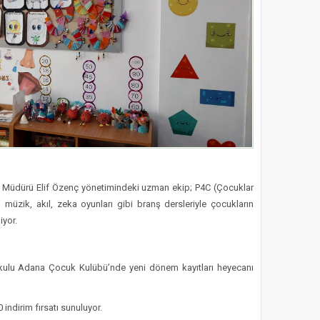
m Müdürü Elif Özenç yönetimindeki uzman ekip; P4C (Çocuklar
, müzik, akıl, zeka oyunları gibi branş dersleriyle çocukların
iyor.
 okulu Adana Çocuk Kulübü’nde yeni dönem kayıtları heyecanı
indirim fırsatı sunuluyor.​