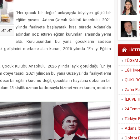
Derneği Başkanı Cennet Çelik
“Her çocuk bir değer” anlayışıyla büyüyen güçlü bir
eğitim yuvası Adana Çocuk Kulübü Anaokulu, 2021
yılında faaliyete başlayarak kısa sürede Adana’da
adından söz ettiren eğitim kurumları arasında yerini
aldı. Kuruluşundan bu yana çocukların sadece
l gelişimini merkeze alan kurum, 2026 yılında “En İyi Eğitim
LİSTE
 Çocuk Kulübü Anaokulu, 2026 yılında layık görüldüğü “En İyi
m öteye taşıdı. 2021 yılından bu yana Güzelyalı’da faaliyetlerini
ce bir eğitim kurumu değil, çocukların hayatına dokunan bir
Toplam 13 kişilik uzman kadrosuyla hizmet veren kurum, modern
Adana İtf