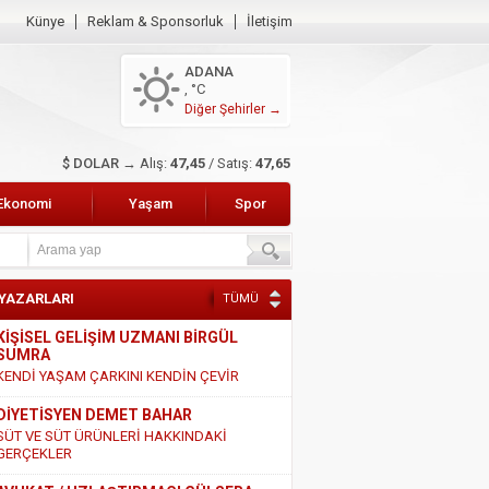
Künye
Reklam & Sponsorluk
İletişim
ADANA
, °C
Diğer Şehirler →
$ DOLAR →
Alış:
47,45
/ Satış:
47,65
Ekonomi
Yaşam
Spor
 YAZARLARI
TÜMÜ
KİŞİSEL GELİŞİM UZMANI BİRGÜL
SUMRA
KENDİ YAŞAM ÇARKINI KENDİN ÇEVİR
DİYETİSYEN DEMET BAHAR
SÜT VE SÜT ÜRÜNLERİ HAKKINDAKİ
GERÇEKLER