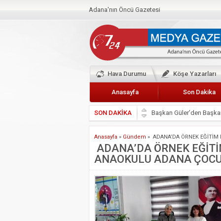
Adana'nın Öncü Gazetesi
Hava Durumu
Köşe Yazarları
Anasayfa
Son Dakika
SON DAKİKA
Başkan Güler’den Başkan
Lokantacılar ve Kebapçı
Anasayfa
»
Gündem
»
ADANA’DA ÖRNEK EĞİTİM 
Hak-İş Abdurrahman Yü
ADANA’DA ÖRNEK EĞİTİM
ANAOKULU ADANA ÇOCU
HDP İL BİNASININ ÖNÜ
CEYHAN TİCARET ODAS
Hainler emellerine asla 
BÖLGEMİZ ÇUKUROVA’D
İyi Parti Yüreğir İlçe Baş