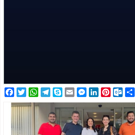
Facebook
Twitter
WhatsApp
Telegram
Skype
Email
Messenger
LinkedIn
Pinte
Ou