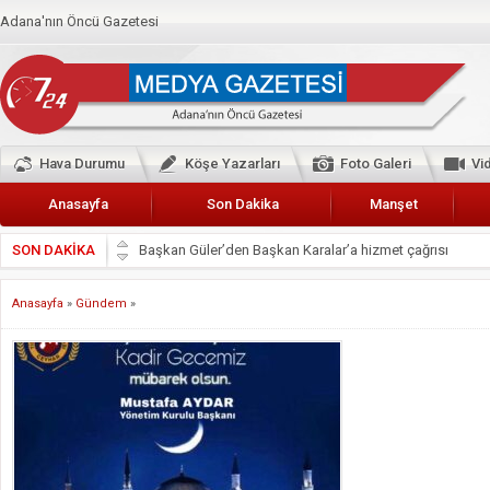
Adana'nın Öncü Gazetesi
Hava Durumu
Köşe Yazarları
Foto Galeri
Vi
Anasayfa
Son Dakika
Manşet
SON DAKİKA
Başkan Güler’den Başkan Karalar’a hizmet çağrısı
Lokantacılar ve Kebapçılar Esnaf Odası Başkanı Şefik A
Anasayfa
»
Gündem
»
Hak-İş Abdurrahman Yücel
HDP İL BİNASININ ÖNÜNDE ANNELER TARİH YAZIYORL
CEYHAN TİCARET ODASI
Hainler emellerine asla erişemeyecekler
BÖLGEMİZ ÇUKUROVA’DA 2019 YILI PAMUK HASADIN
İyi Parti Yüreğir İlçe Başkanı Enis Akyürek