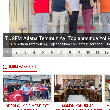
EĞİTİM-BİR-SEN ADANA ŞUBESİ’NDEN KAHR
VEFA VE DAYANIŞMA ÇIKARMASI
1
2
3
4
5
6
7
8
9
10
11
12
İLGİLİ
HABERLER
“İDEOLOJİK BİR MESELEYE
ASİM’İN KONUKLARI
M