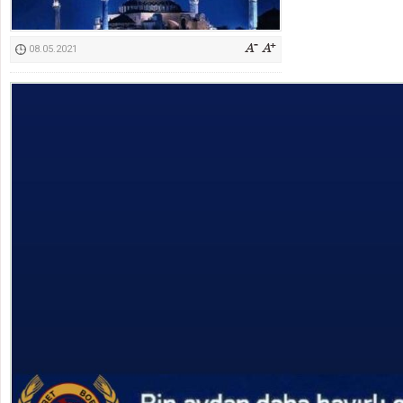
Kimyasallardan Koruma Derneği Başkanı Cennet Çelik
08.05.2021