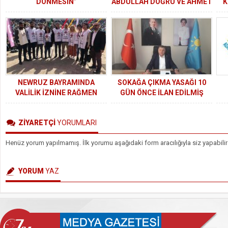
DÖNMESİN”
ABDULLAH DOĞRU VE AHMET
K
ZENBİLCİ OLDU
NEWRUZ BAYRAMINDA
SOKAĞA ÇIKMA YASAĞI 10
VALİLİK İZNİNE RAĞMEN
GÜN ÖNCE İLAN EDİLMİŞ
TOPLANTI VE GÖSTERİ HAKKI
OLMALIYDI
İHLAL EDİLMİŞTİR
ZİYARETÇİ
YORUMLARI
Henüz yorum yapılmamış. İlk yorumu aşağıdaki form aracılığıyla siz yapabilir
YORUM
YAZ